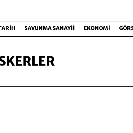
TARİH
SAVUNMA SANAYİİ
EKONOMİ
GÖRS
ASKERLER