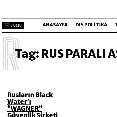
ANASAYFA
DIŞ POLİTİKA
TÜMÜ
R
Tag:
RUS PARALI 
Rusların Black
Water’ı
“WAGNER”
Güvenlik Şirketi