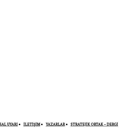
SAL UYARI
İLETIŞIM
YAZARLAR
STRATEJIK ORTAK – DERGI