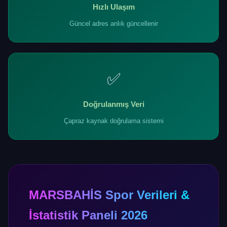
Hızlı Ulaşım
Güncel adres anlık güncellenir
✅
Doğrulanmış Veri
Çapraz kaynak doğrulama sistemi
MARSBAHİS Spor Verileri &
İstatistik Paneli 2026