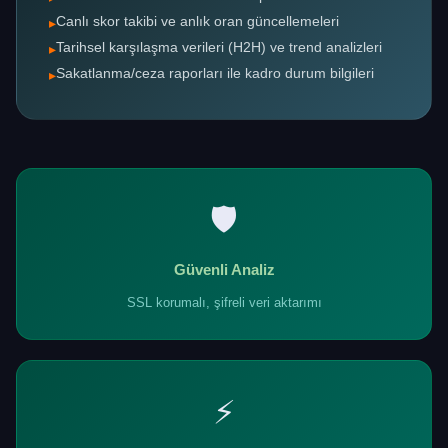
Canlı skor takibi ve anlık oran güncellemeleri
Tarihsel karşılaşma verileri (H2H) ve trend analizleri
Sakatlanma/ceza raporları ile kadro durum bilgileri
🛡️
Güvenli Analiz
SSL korumalı, şifreli veri aktarımı
⚡