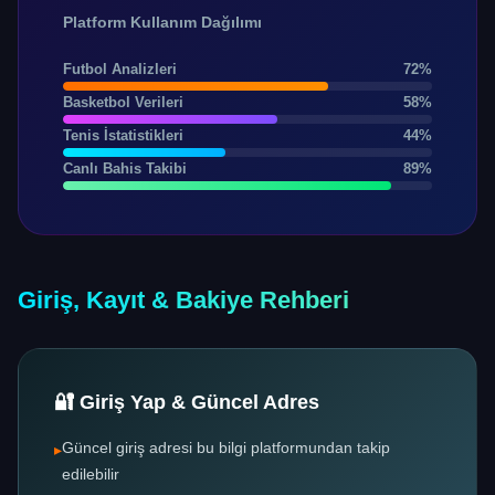
Platform Kullanım Dağılımı
Futbol Analizleri
72%
Basketbol Verileri
58%
Tenis İstatistikleri
44%
Canlı Bahis Takibi
89%
Giriş, Kayıt & Bakiye Rehberi
🔐 Giriş Yap & Güncel Adres
Güncel giriş adresi bu bilgi platformundan takip
edilebilir