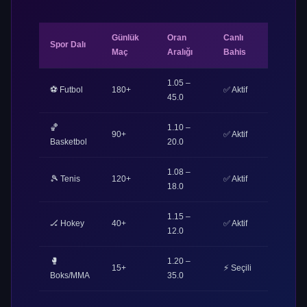
Günlük
Oran
Canlı
Spor Dalı
Maç
Aralığı
Bahis
1.05 –
⚽ Futbol
180+
✅ Aktif
45.0
🏀
1.10 –
90+
✅ Aktif
Basketbol
20.0
1.08 –
🎾 Tenis
120+
✅ Aktif
18.0
1.15 –
🏒 Hokey
40+
✅ Aktif
12.0
🥊
1.20 –
15+
⚡ Seçili
Boks/MMA
35.0