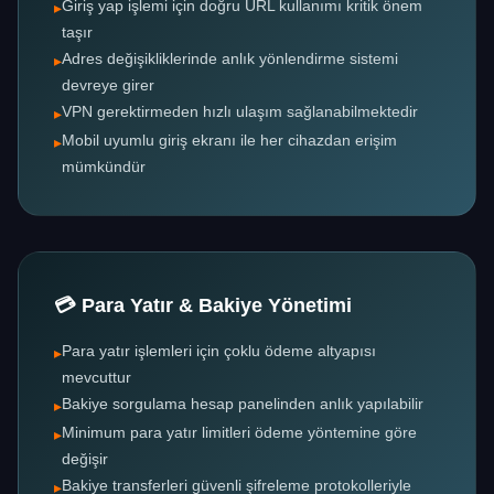
Giriş yap işlemi için doğru URL kullanımı kritik önem
taşır
Adres değişikliklerinde anlık yönlendirme sistemi
devreye girer
VPN gerektirmeden hızlı ulaşım sağlanabilmektedir
Mobil uyumlu giriş ekranı ile her cihazdan erişim
mümkündür
💳 Para Yatır & Bakiye Yönetimi
Para yatır işlemleri için çoklu ödeme altyapısı
mevcuttur
Bakiye sorgulama hesap panelinden anlık yapılabilir
Minimum para yatır limitleri ödeme yöntemine göre
değişir
Bakiye transferleri güvenli şifreleme protokolleriyle