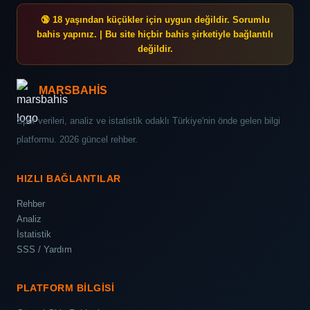
🔞 18 yaşından küçükler için uygun değildir. Sorumlu
bahis yapınız. | Bu site hiçbir bahis şirketiyle bağlantılı
değildir.
MARSBAHİS
Spor verileri, analiz ve istatistik odaklı Türkiye'nin önde gelen bilgi
platformu. 2026 güncel rehber.
HIZLI BAĞLANTILAR
Rehber
Analiz
İstatistik
SSS / Yardım
PLATFORM BILGISI