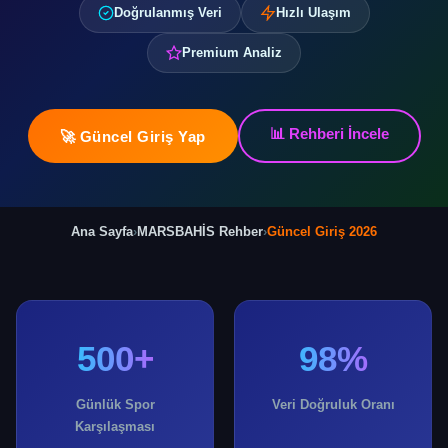
Doğrulanmış Veri
Hızlı Ulaşım
Premium Analiz
📊 Rehberi İncele
🚀 Güncel Giriş Yap
Ana Sayfa
›
MARSBAHİS Rehber
›
Güncel Giriş 2026
500+
98%
Günlük Spor
Veri Doğruluk Oranı
Karşılaşması