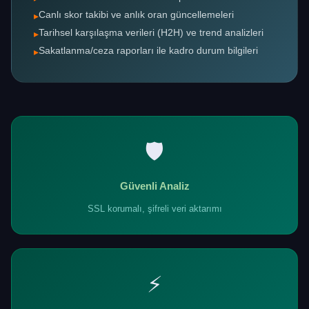
Canlı skor takibi ve anlık oran güncellemeleri
Tarihsel karşılaşma verileri (H2H) ve trend analizleri
Sakatlanma/ceza raporları ile kadro durum bilgileri
🛡️
Güvenli Analiz
SSL korumalı, şifreli veri aktarımı
⚡