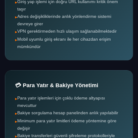
Giriş yap işlemi için doğru URL kullanımı kritik önem
taşır
Adres değişikliklerinde anlık yönlendirme sistemi
devreye girer
VPN gerektirmeden hızlı ulaşım sağlanabilmektedir
Mobil uyumlu giriş ekranı ile her cihazdan erişim
mümkündür
💳 Para Yatır & Bakiye Yönetimi
Para yatır işlemleri için çoklu ödeme altyapısı
mevcuttur
Bakiye sorgulama hesap panelinden anlık yapılabilir
Minimum para yatır limitleri ödeme yöntemine göre
değişir
Bakiye transferleri güvenli şifreleme protokolleriyle