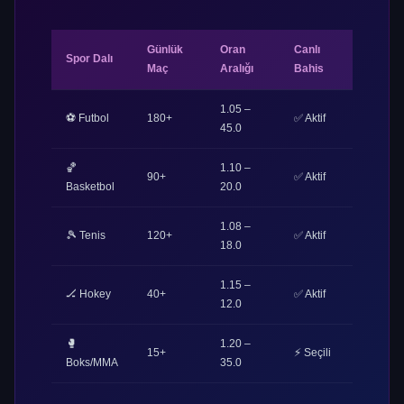
Günlük
Oran
Canlı
Spor Dalı
Maç
Aralığı
Bahis
1.05 –
⚽ Futbol
180+
✅ Aktif
45.0
🏀
1.10 –
90+
✅ Aktif
Basketbol
20.0
1.08 –
🎾 Tenis
120+
✅ Aktif
18.0
1.15 –
🏒 Hokey
40+
✅ Aktif
12.0
🥊
1.20 –
15+
⚡ Seçili
Boks/MMA
35.0