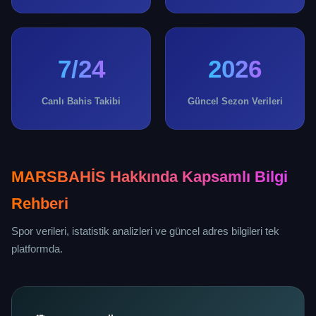
7/24
2026
Canlı Bahis Takibi
Güncel Sezon Verileri
MARSBAHİS Hakkında Kapsamlı Bilgi
Rehberi
Spor verileri, istatistik analizleri ve güncel adres bilgileri tek
platformda.