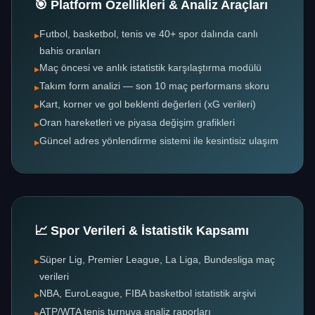
🎯 Platform Özellikleri & Analiz Araçları
Futbol, basketbol, tenis ve 40+ spor dalında canlı
bahis oranları
Maç öncesi ve anlık istatistik karşılaştırma modülü
Takım form analizi — son 10 maç performans skoru
Kart, korner ve gol beklenti değerleri (xG verileri)
Oran hareketleri ve piyasa değişim grafikleri
Güncel adres yönlendirme sistemi ile kesintisiz ulaşım
📈 Spor Verileri & İstatistik Kapsamı
Süper Lig, Premier League, La Liga, Bundesliga maç
verileri
NBA, EuroLeague, FIBA basketbol istatistik arşivi
ATP/WTA tenis turnuva analiz raporları