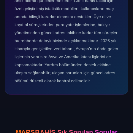
anlık olarak güncellenmektedir. Canlı bahis takibi için
özel geliştirilmiş istatistik modülleri, kullanıcıların maç
anında bilinçli kararlar almasını destekler. Üye ol ve
kayıt ol süreçlerinden para yatır işlemlerine, bakiye
yönetiminden güncel adres takibine kadar tüm süreçler
bu rehberde detaylı biçimde açıklanmaktadır. 2026 yılı
itibarıyla genişletilen veri tabanı, Avrupa'nın önde gelen
liglerinin yanı sıra Asya ve Amerika kıtası liglerini de
kapsamaktadır. Yardım bölümünden destek ekibine
ulaşım sağlanabilir; ulaşım sorunları için güncel adres
bölümü düzenli olarak kontrol edilmelidir.
MARSBAHİS Sık Sorulan Sorular