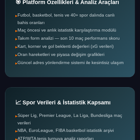
🎯 Platform Özellikleri & Analiz Araçları
Futbol, basketbol, tenis ve 40+ spor dalında canlı
bahis oranları
Maç öncesi ve anlık istatistik karşılaştırma modülü
Takım form analizi — son 10 maç performans skoru
Kart, korner ve gol beklenti değerleri (xG verileri)
Oran hareketleri ve piyasa değişim grafikleri
Güncel adres yönlendirme sistemi ile kesintisiz ulaşım
📈 Spor Verileri & İstatistik Kapsamı
Süper Lig, Premier League, La Liga, Bundesliga maç
verileri
NBA, EuroLeague, FIBA basketbol istatistik arşivi
ATP/WTA tenis turnuva analiz raporları