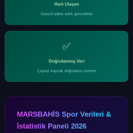
Hızlı Ulaşım
Güncel adres anlık güncellenir
✅
Doğrulanmış Veri
Çapraz kaynak doğrulama sistemi
MARSBAHİS Spor Verileri &
İstatistik Paneli 2026