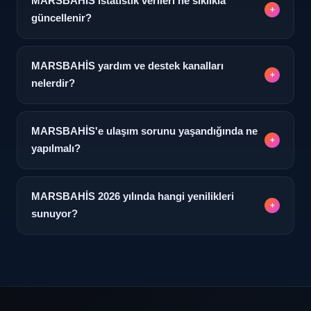
MARSBAHİS istatistik verileri ne sıklıkla
+
açıklanmaktadır.
güncellenir?
İstatistik verileri anlık güncellenmektedir. Doğrulanmış
veri kaynakları kullanılarak yüksek doğruluk oranı
MARSBAHİS yardım ve destek kanalları
+
sağlanmaktadır.
nelerdir?
Yardım bölümünden canlı destek, e-posta ve SSS
kanallarına ulaşım sağlanabilmektedir. 7/24 destek
MARSBAHİS'e ulaşım sorunu yaşandığında ne
+
hizmeti mevcuttur.
yapılmalı?
Ulaşım sorunu yaşandığında öncelikle güncel adres
bölümü kontrol edilmeli, ardından yardım kanallarına
MARSBAHİS 2026 yılında hangi yenilikleri
+
başvurulmalıdır.
sunuyor?
2026 yılında geliştirilmiş analiz araçları, genişletilmiş
spor verileri ve yenilenen canlı bahis arayüzü kullanıcı
deneyimini üst seviyeye taşımaktadır.