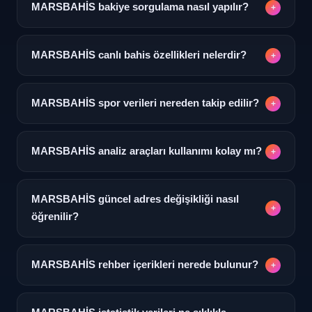
cüzdan dahil çoklu ödeme yöntemi sunulmaktadır.
MARSBAHİS bakiye sorgulama nasıl yapılır?
+
Hesap panelinden bakiye bilgilerinize anlık
ulaşabilirsiniz. Bakiye geçmişi ve işlem detayları da bu
MARSBAHİS canlı bahis özellikleri nelerdir?
+
bölümde görüntülenir.
Canlı bahis bölümünde 40'tan fazla spor dalında anlık
oranlar ve maç içi istatistikler sunulmaktadır. Oran
MARSBAHİS spor verileri nereden takip edilir?
+
güncellemeleri saniyeler içinde yansıtılır.
Spor verileri ve istatistik bölümünden anlık veriler
izlenebilir. Futbol, basketbol ve tenis başta olmak üzere
MARSBAHİS analiz araçları kullanımı kolay mı?
+
tüm dallar kapsanmaktadır.
Analiz araçları sezgisel arayüzüyle kolayca kullanılabilir.
Rehber bölümünde adım adım kullanım kılavuzları
MARSBAHİS güncel adres değişikliği nasıl
+
mevcuttur.
öğrenilir?
Bu bilgi platformunu düzenli takip ederek güncel adres
bilgisine her zaman ulaşabilirsiniz. Bildirim sistemi de
MARSBAHİS rehber içerikleri nerede bulunur?
+
mevcuttur.
Rehber bölümünde tüm kullanım kılavuzları, giriş yap
adımları ve platform özellikleri detaylı şekilde