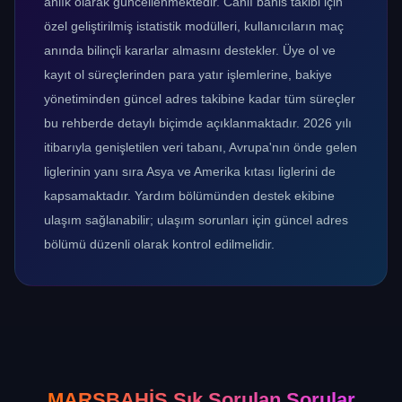
anlık olarak güncellenmektedir. Canlı bahis takibi için
özel geliştirilmiş istatistik modülleri, kullanıcıların maç
anında bilinçli kararlar almasını destekler. Üye ol ve
kayıt ol süreçlerinden para yatır işlemlerine, bakiye
yönetiminden güncel adres takibine kadar tüm süreçler
bu rehberde detaylı biçimde açıklanmaktadır. 2026 yılı
itibarıyla genişletilen veri tabanı, Avrupa'nın önde gelen
liglerinin yanı sıra Asya ve Amerika kıtası liglerini de
kapsamaktadır. Yardım bölümünden destek ekibine
ulaşım sağlanabilir; ulaşım sorunları için güncel adres
bölümü düzenli olarak kontrol edilmelidir.
MARSBAHİS Sık Sorulan Sorular