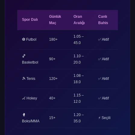
Günlük
Oran
Canlı
Spor Dalı
Maç
Aralığı
Bahis
1.05 –
⚽ Futbol
180+
✅ Aktif
45.0
🏀
1.10 –
90+
✅ Aktif
Basketbol
20.0
1.08 –
🎾 Tenis
120+
✅ Aktif
18.0
1.15 –
🏒 Hokey
40+
✅ Aktif
12.0
🥊
1.20 –
15+
⚡ Seçili
Boks/MMA
35.0