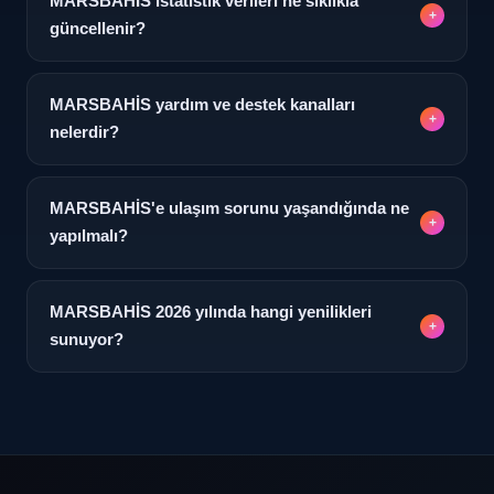
MARSBAHİS istatistik verileri ne sıklıkla
+
açıklanmaktadır.
güncellenir?
İstatistik verileri anlık güncellenmektedir. Doğrulanmış
veri kaynakları kullanılarak yüksek doğruluk oranı
MARSBAHİS yardım ve destek kanalları
+
sağlanmaktadır.
nelerdir?
Yardım bölümünden canlı destek, e-posta ve SSS
kanallarına ulaşım sağlanabilmektedir. 7/24 destek
MARSBAHİS'e ulaşım sorunu yaşandığında ne
+
hizmeti mevcuttur.
yapılmalı?
Ulaşım sorunu yaşandığında öncelikle güncel adres
bölümü kontrol edilmeli, ardından yardım kanallarına
MARSBAHİS 2026 yılında hangi yenilikleri
+
başvurulmalıdır.
sunuyor?
2026 yılında geliştirilmiş analiz araçları, genişletilmiş
spor verileri ve yenilenen canlı bahis arayüzü kullanıcı
deneyimini üst seviyeye taşımaktadır.