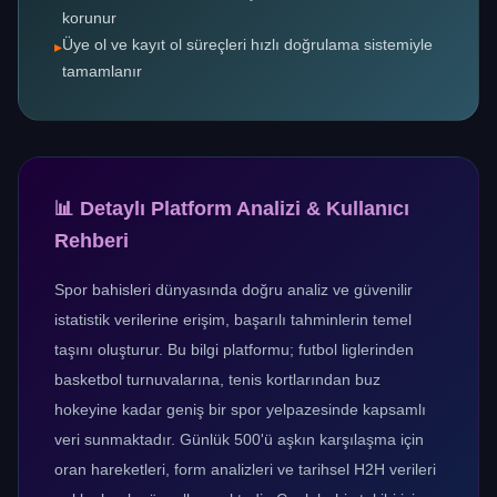
korunur
Üye ol ve kayıt ol süreçleri hızlı doğrulama sistemiyle
tamamlanır
📊 Detaylı Platform Analizi & Kullanıcı
Rehberi
Spor bahisleri dünyasında doğru analiz ve güvenilir
istatistik verilerine erişim, başarılı tahminlerin temel
taşını oluşturur. Bu bilgi platformu; futbol liglerinden
basketbol turnuvalarına, tenis kortlarından buz
hokeyine kadar geniş bir spor yelpazesinde kapsamlı
veri sunmaktadır. Günlük 500'ü aşkın karşılaşma için
oran hareketleri, form analizleri ve tarihsel H2H verileri