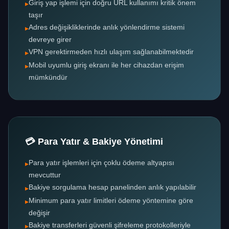
Giriş yap işlemi için doğru URL kullanımı kritik önem
taşır
Adres değişikliklerinde anlık yönlendirme sistemi
devreye girer
VPN gerektirmeden hızlı ulaşım sağlanabilmektedir
Mobil uyumlu giriş ekranı ile her cihazdan erişim
mümkündür
💳 Para Yatır & Bakiye Yönetimi
Para yatır işlemleri için çoklu ödeme altyapısı
mevcuttur
Bakiye sorgulama hesap panelinden anlık yapılabilir
Minimum para yatır limitleri ödeme yöntemine göre
değişir
Bakiye transferleri güvenli şifreleme protokolleriyle