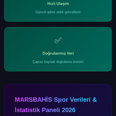
Hızlı Ulaşım
Güncel adres anlık güncellenir
✅
Doğrulanmış Veri
Çapraz kaynak doğrulama sistemi
MARSBAHİS Spor Verileri &
İstatistik Paneli 2026