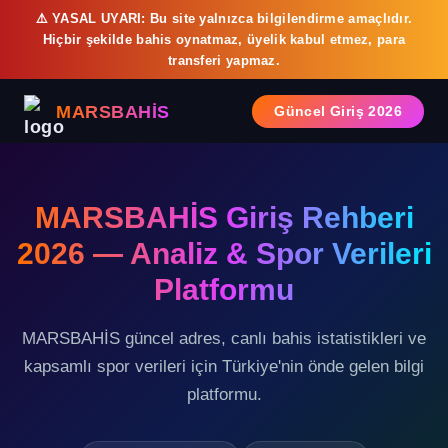
⚠️ YASAL UYARI: Bu site yalnızca bilgilendirme amaçlıdır.
Hiçbir şekilde bahis oynatmaz, üyelik kabul etmez, para
transferi yapmaz.
MARSBAHİS
Güncel Giriş 2026
MARSBAHİS Giriş Rehberi
2026 — Analiz & Spor Verileri
Platformu
MARSBAHİS güncel adres, canlı bahis istatistikleri ve
kapsamlı spor verileri için Türkiye'nin önde gelen bilgi
platformu.