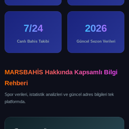
7/24
2026
Canlı Bahis Takibi
Güncel Sezon Verileri
MARSBAHİS Hakkında Kapsamlı Bilgi
Rehberi
Spor verileri, istatistik analizleri ve güncel adres bilgileri tek
platformda.