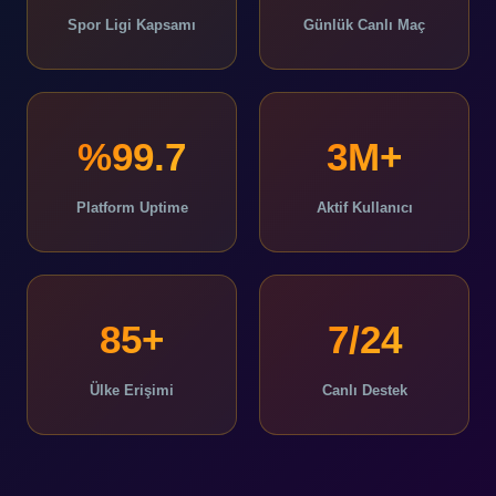
Spor Ligi Kapsamı
Günlük Canlı Maç
%99.7
3M+
Platform Uptime
Aktif Kullanıcı
85+
7/24
Ülke Erişimi
Canlı Destek