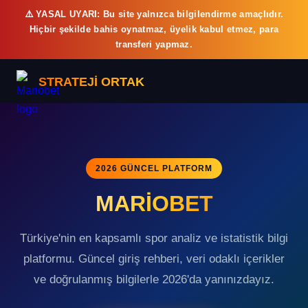
⚠️ YASAL UYARI: Bu site yalnızca bilgilendirme amaçlıdır.
Hiçbir şekilde bahis oynatmaz, üyelik kabul etmez, para
transferi yapmaz.
STRATEJİ ORTAK
2026 GÜNCEL PLATFORM
MARİOBET
Türkiye'nin en kapsamlı spor analiz ve istatistik bilgi
platformu. Güncel giriş rehberi, veri odaklı içerikler
ve doğrulanmış bilgilerle 2026'da yanınızdayız.