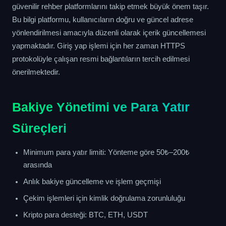
güvenilir rehber platformlarını takip etmek büyük önem taşır.
Bu bilgi platformu, kullanıcıların doğru ve güncel adrese
yönlendirilmesi amacıyla düzenli olarak içerik güncellemesi
yapmaktadır. Giriş yap işlemi için her zaman HTTPS
protokolüyle çalışan resmi bağlantıların tercih edilmesi
önerilmektedir.
Bakiye Yönetimi ve Para Yatır
Süreçleri
Minimum para yatır limiti: Yönteme göre 50₺–200₺
arasında
Anlık bakiye güncelleme ve işlem geçmişi
Çekim işlemleri için kimlik doğrulama zorunluluğu
Kripto para desteği: BTC, ETH, USDT