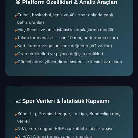
🎯 Platform Özellikleri & Analiz Araçları
Futbol, basketbol, tenis ve 40+ spor dalında canlı
bahis oranları
Maç öncesi ve anlık istatistik karşılaştırma modülü
Takım form analizi — son 10 maç performans skoru
Kart, korner ve gol beklenti değerleri (xG verileri)
Oran hareketleri ve piyasa değişim grafikleri
Güncel adres yönlendirme sistemi ile kesintisiz ulaşım
📈 Spor Verileri & İstatistik Kapsamı
Süper Lig, Premier League, La Liga, Bundesliga maç
verileri
NBA, EuroLeague, FIBA basketbol istatistik arşivi
ATP/WTA tenis turnuva analiz raporları