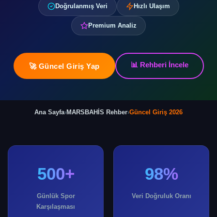
Doğrulanmış Veri
Hızlı Ulaşım
Premium Analiz
📊 Rehberi İncele
🚀 Güncel Giriş Yap
Ana Sayfa
›
MARSBAHİS Rehber
›
Güncel Giriş 2026
500+
98%
Günlük Spor
Veri Doğruluk Oranı
Karşılaşması