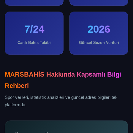
7/24
2026
Canlı Bahis Takibi
Güncel Sezon Verileri
MARSBAHİS Hakkında Kapsamlı Bilgi
Rehberi
Spor verileri, istatistik analizleri ve güncel adres bilgileri tek
platformda.