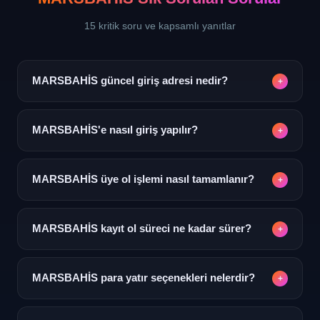
15 kritik soru ve kapsamlı yanıtlar
MARSBAHİS güncel giriş adresi nedir?
+
Güncel adres bilgisine bu bilgi platformu üzerinden anlık
olarak ulaşabilirsiniz. Adres değişikliklerinde yönlendirme
MARSBAHİS'e nasıl giriş yapılır?
+
sistemi otomatik devreye girer.
Güncel adres üzerinden giriş yap butonunu kullanarak
hesabınıza erişebilirsiniz. Doğru URL kullanımı kesintisiz
MARSBAHİS üye ol işlemi nasıl tamamlanır?
+
bağlantı için önemlidir.
Üye ol formunu doldurarak kayıt sürecini
başlatabilirsiniz. Doğrulama adımları tamamlandıktan
MARSBAHİS kayıt ol süreci ne kadar sürer?
+
sonra hesabınız aktif hale gelir.
Kayıt ol işlemi ortalama 2-3 dakika içinde
tamamlanmaktadır. Kimlik doğrulama adımı ek süre
MARSBAHİS para yatır seçenekleri nelerdir?
+
gerektirebilir.
Para yatır işlemleri için banka havalesi, kredi kartı ve e-