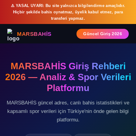
⚠️ YASAL UYARI: Bu site yalnızca bilgilendirme amaçlıdır.
Hiçbir şekilde bahis oynatmaz, üyelik kabul etmez, para
transferi yapmaz.
MARSBAHİS
Güncel Giriş 2026
MARSBAHİS Giriş Rehberi
2026 — Analiz & Spor Verileri
Platformu
MARSBAHİS güncel adres, canlı bahis istatistikleri ve
kapsamlı spor verileri için Türkiye'nin önde gelen bilgi
platformu.