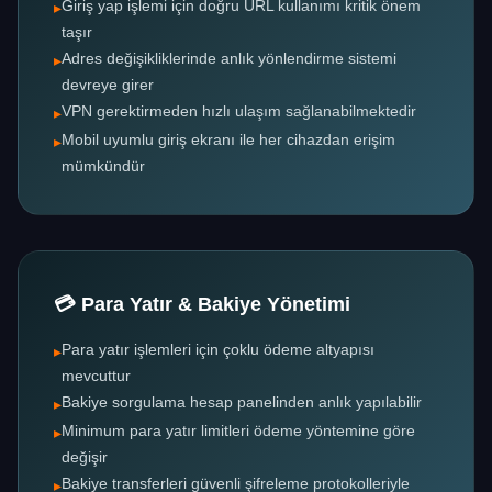
Giriş yap işlemi için doğru URL kullanımı kritik önem
taşır
Adres değişikliklerinde anlık yönlendirme sistemi
devreye girer
VPN gerektirmeden hızlı ulaşım sağlanabilmektedir
Mobil uyumlu giriş ekranı ile her cihazdan erişim
mümkündür
💳 Para Yatır & Bakiye Yönetimi
Para yatır işlemleri için çoklu ödeme altyapısı
mevcuttur
Bakiye sorgulama hesap panelinden anlık yapılabilir
Minimum para yatır limitleri ödeme yöntemine göre
değişir
Bakiye transferleri güvenli şifreleme protokolleriyle