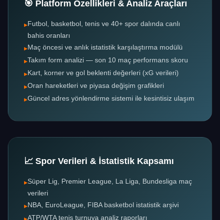
🎯 Platform Özellikleri & Analiz Araçları
Futbol, basketbol, tenis ve 40+ spor dalında canlı
bahis oranları
Maç öncesi ve anlık istatistik karşılaştırma modülü
Takım form analizi — son 10 maç performans skoru
Kart, korner ve gol beklenti değerleri (xG verileri)
Oran hareketleri ve piyasa değişim grafikleri
Güncel adres yönlendirme sistemi ile kesintisiz ulaşım
📈 Spor Verileri & İstatistik Kapsamı
Süper Lig, Premier League, La Liga, Bundesliga maç
verileri
NBA, EuroLeague, FIBA basketbol istatistik arşivi
ATP/WTA tenis turnuva analiz raporları