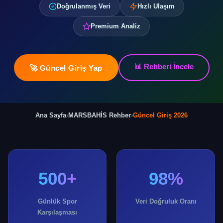
Doğrulanmış Veri
Hızlı Ulaşım
Premium Analiz
📊 Rehberi İncele
🚀 Güncel Giriş Yap
Ana Sayfa
›
MARSBAHİS Rehber
›
Güncel Giriş 2026
500+
98%
Günlük Spor
Veri Doğruluk Oranı
Karşılaşması