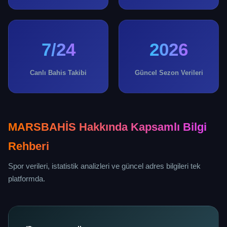
7/24
2026
Canlı Bahis Takibi
Güncel Sezon Verileri
MARSBAHİS Hakkında Kapsamlı Bilgi
Rehberi
Spor verileri, istatistik analizleri ve güncel adres bilgileri tek
platformda.