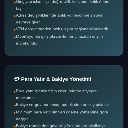
Giriş yap işlemi için doğru URL kullanımı kritik önem
taşır
Adres değişikliklerinde anlık yönlendirme sistemi
devreye girer
VPN gerektirmeden hızlı ulaşım sağlanabilmektedir
Mobil uyumlu giriş ekranı ile her cihazdan erişim
mümkündür
💳 Para Yatır & Bakiye Yönetimi
Para yatır işlemleri için çoklu ödeme altyapısı
mevcuttur
Bakiye sorgulama hesap panelinden anlık yapılabilir
Minimum para yatır limitleri ödeme yöntemine göre
değişir
Bakiye transferleri güvenli şifreleme protokolleriyle