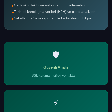
Canlı skor takibi ve anlık oran güncellemeleri
Tarihsel karşılaşma verileri (H2H) ve trend analizleri
Sakatlanma/ceza raporları ile kadro durum bilgileri
🛡️
Güvenli Analiz
SSL korumalı, şifreli veri aktarımı
⚡