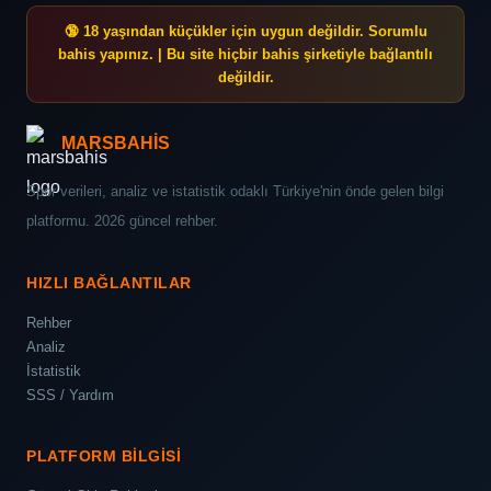
🔞 18 yaşından küçükler için uygun değildir. Sorumlu
bahis yapınız. | Bu site hiçbir bahis şirketiyle bağlantılı
değildir.
MARSBAHİS
Spor verileri, analiz ve istatistik odaklı Türkiye'nin önde gelen bilgi
platformu. 2026 güncel rehber.
HIZLI BAĞLANTILAR
Rehber
Analiz
İstatistik
SSS / Yardım
PLATFORM BILGISI