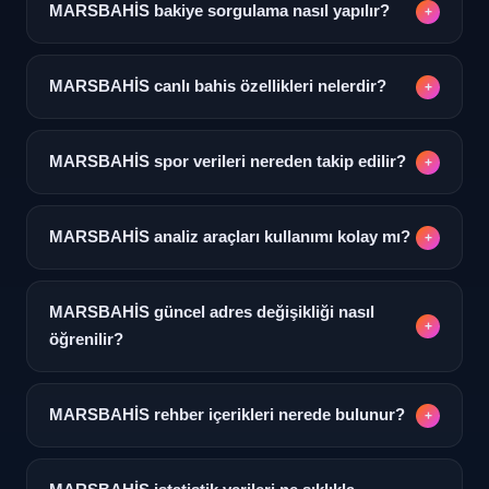
cüzdan dahil çoklu ödeme yöntemi sunulmaktadır.
MARSBAHİS bakiye sorgulama nasıl yapılır?
+
Hesap panelinden bakiye bilgilerinize anlık
ulaşabilirsiniz. Bakiye geçmişi ve işlem detayları da bu
MARSBAHİS canlı bahis özellikleri nelerdir?
+
bölümde görüntülenir.
Canlı bahis bölümünde 40'tan fazla spor dalında anlık
oranlar ve maç içi istatistikler sunulmaktadır. Oran
MARSBAHİS spor verileri nereden takip edilir?
+
güncellemeleri saniyeler içinde yansıtılır.
Spor verileri ve istatistik bölümünden anlık veriler
izlenebilir. Futbol, basketbol ve tenis başta olmak üzere
MARSBAHİS analiz araçları kullanımı kolay mı?
+
tüm dallar kapsanmaktadır.
Analiz araçları sezgisel arayüzüyle kolayca kullanılabilir.
Rehber bölümünde adım adım kullanım kılavuzları
MARSBAHİS güncel adres değişikliği nasıl
+
mevcuttur.
öğrenilir?
Bu bilgi platformunu düzenli takip ederek güncel adres
bilgisine her zaman ulaşabilirsiniz. Bildirim sistemi de
MARSBAHİS rehber içerikleri nerede bulunur?
+
mevcuttur.
Rehber bölümünde tüm kullanım kılavuzları, giriş yap
adımları ve platform özellikleri detaylı şekilde