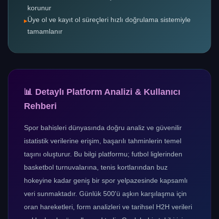
korunur
Üye ol ve kayıt ol süreçleri hızlı doğrulama sistemiyle
tamamlanır
📊 Detaylı Platform Analizi & Kullanıcı
Rehberi
Spor bahisleri dünyasında doğru analiz ve güvenilir
istatistik verilerine erişim, başarılı tahminlerin temel
taşını oluşturur. Bu bilgi platformu; futbol liglerinden
basketbol turnuvalarına, tenis kortlarından buz
hokeyine kadar geniş bir spor yelpazesinde kapsamlı
veri sunmaktadır. Günlük 500'ü aşkın karşılaşma için
oran hareketleri, form analizleri ve tarihsel H2H verileri