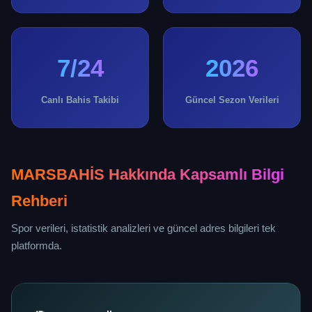
7/24
2026
Canlı Bahis Takibi
Güncel Sezon Verileri
MARSBAHİS Hakkında Kapsamlı Bilgi
Rehberi
Spor verileri, istatistik analizleri ve güncel adres bilgileri tek
platformda.