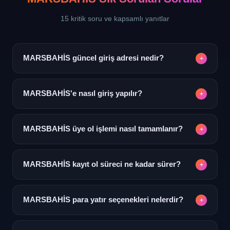
15 kritik soru ve kapsamlı yanıtlar
MARSBAHİS güncel giriş adresi nedir?
+
Güncel adres bilgisine bu bilgi platformu üzerinden anlık
olarak ulaşabilirsiniz. Adres değişikliklerinde yönlendirme
MARSBAHİS'e nasıl giriş yapılır?
+
sistemi otomatik devreye girer.
Güncel adres üzerinden giriş yap butonunu kullanarak
hesabınıza erişebilirsiniz. Doğru URL kullanımı kesintisiz
MARSBAHİS üye ol işlemi nasıl tamamlanır?
+
bağlantı için önemlidir.
Üye ol formunu doldurarak kayıt sürecini
başlatabilirsiniz. Doğrulama adımları tamamlandıktan
MARSBAHİS kayıt ol süreci ne kadar sürer?
+
sonra hesabınız aktif hale gelir.
Kayıt ol işlemi ortalama 2-3 dakika içinde
tamamlanmaktadır. Kimlik doğrulama adımı ek süre
MARSBAHİS para yatır seçenekleri nelerdir?
+
gerektirebilir.
Para yatır işlemleri için banka havalesi, kredi kartı ve e-