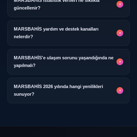
MARSBAHİS istatistik verileri ne sıklıkla
+
açıklanmaktadır.
güncellenir?
İstatistik verileri anlık güncellenmektedir. Doğrulanmış
veri kaynakları kullanılarak yüksek doğruluk oranı
MARSBAHİS yardım ve destek kanalları
+
sağlanmaktadır.
nelerdir?
Yardım bölümünden canlı destek, e-posta ve SSS
kanallarına ulaşım sağlanabilmektedir. 7/24 destek
MARSBAHİS'e ulaşım sorunu yaşandığında ne
+
hizmeti mevcuttur.
yapılmalı?
Ulaşım sorunu yaşandığında öncelikle güncel adres
bölümü kontrol edilmeli, ardından yardım kanallarına
MARSBAHİS 2026 yılında hangi yenilikleri
+
başvurulmalıdır.
sunuyor?
2026 yılında geliştirilmiş analiz araçları, genişletilmiş
spor verileri ve yenilenen canlı bahis arayüzü kullanıcı
deneyimini üst seviyeye taşımaktadır.