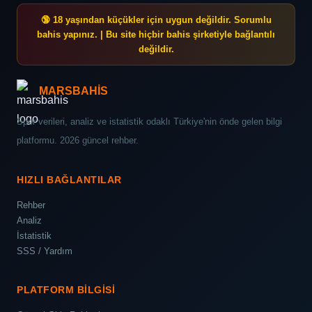
🔞 18 yaşından küçükler için uygun değildir. Sorumlu
bahis yapınız. | Bu site hiçbir bahis şirketiyle bağlantılı
değildir.
MARSBAHİS
Spor verileri, analiz ve istatistik odaklı Türkiye'nin önde gelen bilgi
platformu. 2026 güncel rehber.
HIZLI BAĞLANTILAR
Rehber
Analiz
İstatistik
SSS / Yardım
PLATFORM BILGISI