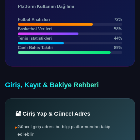
Platform Kullanım Dağılımı
Futbol Analizleri
72%
Basketbol Verileri
58%
Tenis İstatistikleri
44%
Canlı Bahis Takibi
89%
Giriş, Kayıt & Bakiye Rehberi
🔐 Giriş Yap & Güncel Adres
Güncel giriş adresi bu bilgi platformundan takip
edilebilir