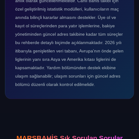
anlık olarak güncellenmektedir. Canlı bahis takibi için
özel geliştirilmiş istatistik modülleri, kullanıcıların maç
anında bilinçli kararlar almasını destekler. Üye ol ve
kayıt ol süreçlerinden para yatır işlemlerine, bakiye
yönetiminden güncel adres takibine kadar tüm süreçler
bu rehberde detaylı biçimde açıklanmaktadır. 2026 yılı
itibarıyla genişletilen veri tabanı, Avrupa'nın önde gelen
liglerinin yanı sıra Asya ve Amerika kıtası liglerini de
kapsamaktadır. Yardım bölümünden destek ekibine
ulaşım sağlanabilir; ulaşım sorunları için güncel adres
bölümü düzenli olarak kontrol edilmelidir.
MARSBAHİS Sık Sorulan Sorular