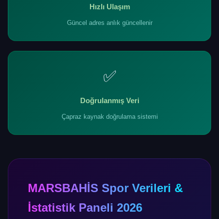
Hızlı Ulaşım
Güncel adres anlık güncellenir
✅
Doğrulanmış Veri
Çapraz kaynak doğrulama sistemi
MARSBAHİS Spor Verileri &
İstatistik Paneli 2026