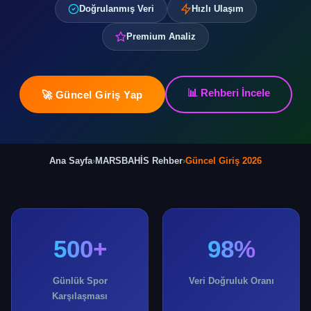
Doğrulanmış Veri
Hızlı Ulaşım
Premium Analiz
📊 Rehberi İncele
🚀 Güncel Giriş Yap
Ana Sayfa
›
MARSBAHİS Rehber
›
Güncel Giriş 2026
500+
98%
Günlük Spor
Veri Doğruluk Oranı
Karşılaşması