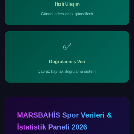
Hızlı Ulaşım
Güncel adres anlık güncellenir
✅
Doğrulanmış Veri
Çapraz kaynak doğrulama sistemi
MARSBAHİS Spor Verileri &
İstatistik Paneli 2026