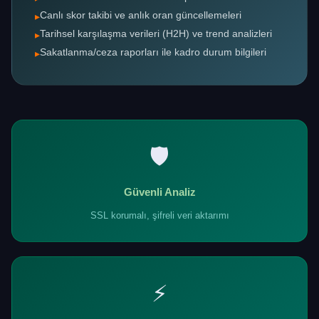
Canlı skor takibi ve anlık oran güncellemeleri
Tarihsel karşılaşma verileri (H2H) ve trend analizleri
Sakatlanma/ceza raporları ile kadro durum bilgileri
🛡️
Güvenli Analiz
SSL korumalı, şifreli veri aktarımı
⚡