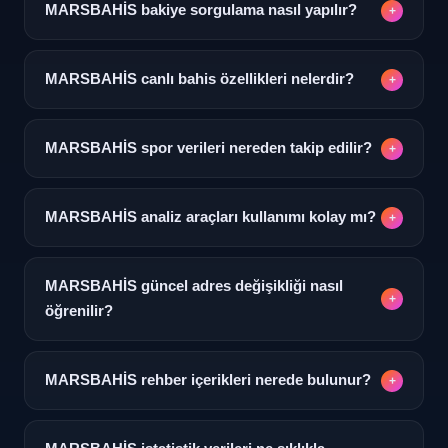
cüzdan dahil çoklu ödeme yöntemi sunulmaktadır.
MARSBAHİS bakiye sorgulama nasıl yapılır?
+
Hesap panelinden bakiye bilgilerinize anlık
ulaşabilirsiniz. Bakiye geçmişi ve işlem detayları da bu
MARSBAHİS canlı bahis özellikleri nelerdir?
+
bölümde görüntülenir.
Canlı bahis bölümünde 40'tan fazla spor dalında anlık
oranlar ve maç içi istatistikler sunulmaktadır. Oran
MARSBAHİS spor verileri nereden takip edilir?
+
güncellemeleri saniyeler içinde yansıtılır.
Spor verileri ve istatistik bölümünden anlık veriler
izlenebilir. Futbol, basketbol ve tenis başta olmak üzere
MARSBAHİS analiz araçları kullanımı kolay mı?
+
tüm dallar kapsanmaktadır.
Analiz araçları sezgisel arayüzüyle kolayca kullanılabilir.
Rehber bölümünde adım adım kullanım kılavuzları
MARSBAHİS güncel adres değişikliği nasıl
+
mevcuttur.
öğrenilir?
Bu bilgi platformunu düzenli takip ederek güncel adres
bilgisine her zaman ulaşabilirsiniz. Bildirim sistemi de
MARSBAHİS rehber içerikleri nerede bulunur?
+
mevcuttur.
Rehber bölümünde tüm kullanım kılavuzları, giriş yap
adımları ve platform özellikleri detaylı şekilde