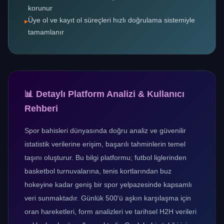
korunur
Üye ol ve kayıt ol süreçleri hızlı doğrulama sistemiyle
tamamlanır
📊 Detaylı Platform Analizi & Kullanıcı
Rehberi
Spor bahisleri dünyasında doğru analiz ve güvenilir
istatistik verilerine erişim, başarılı tahminlerin temel
taşını oluşturur. Bu bilgi platformu; futbol liglerinden
basketbol turnuvalarına, tenis kortlarından buz
hokeyine kadar geniş bir spor yelpazesinde kapsamlı
veri sunmaktadır. Günlük 500'ü aşkın karşılaşma için
oran hareketleri, form analizleri ve tarihsel H2H verileri