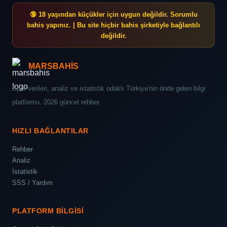
🔞 18 yaşından küçükler için uygun değildir. Sorumlu
bahis yapınız. | Bu site hiçbir bahis şirketiyle bağlantılı
değildir.
MARSBAHİS
Spor verileri, analiz ve istatistik odaklı Türkiye'nin önde gelen bilgi
platformu. 2026 güncel rehber.
HIZLI BAĞLANTILAR
Rehber
Analiz
İstatistik
SSS / Yardım
PLATFORM BILGISI