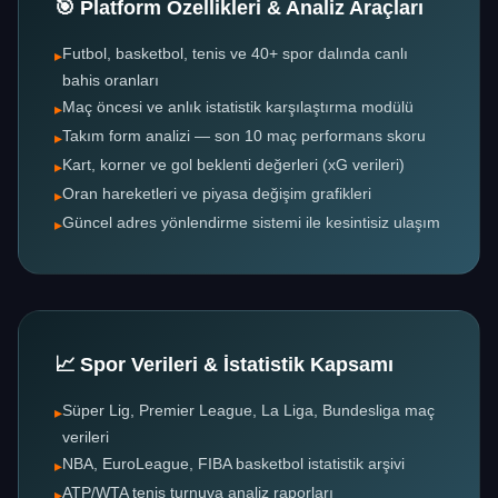
🎯 Platform Özellikleri & Analiz Araçları
Futbol, basketbol, tenis ve 40+ spor dalında canlı
bahis oranları
Maç öncesi ve anlık istatistik karşılaştırma modülü
Takım form analizi — son 10 maç performans skoru
Kart, korner ve gol beklenti değerleri (xG verileri)
Oran hareketleri ve piyasa değişim grafikleri
Güncel adres yönlendirme sistemi ile kesintisiz ulaşım
📈 Spor Verileri & İstatistik Kapsamı
Süper Lig, Premier League, La Liga, Bundesliga maç
verileri
NBA, EuroLeague, FIBA basketbol istatistik arşivi
ATP/WTA tenis turnuva analiz raporları