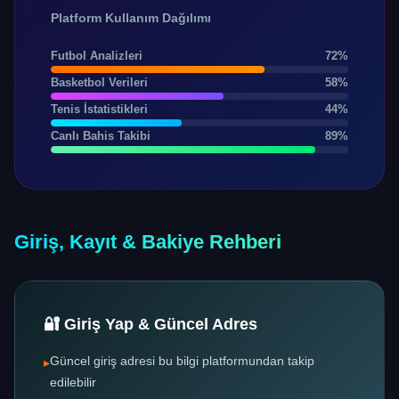
Platform Kullanım Dağılımı
Futbol Analizleri
72%
Basketbol Verileri
58%
Tenis İstatistikleri
44%
Canlı Bahis Takibi
89%
Giriş, Kayıt & Bakiye Rehberi
🔐 Giriş Yap & Güncel Adres
Güncel giriş adresi bu bilgi platformundan takip
edilebilir