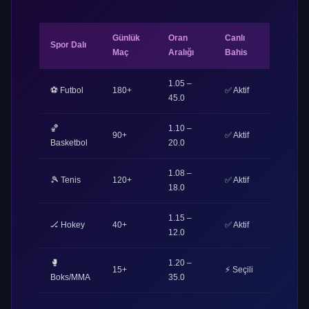
Günlük
Oran
Canlı
Spor Dalı
Maç
Aralığı
Bahis
1.05 –
⚽ Futbol
180+
✅ Aktif
45.0
🏀
1.10 –
90+
✅ Aktif
Basketbol
20.0
1.08 –
🎾 Tenis
120+
✅ Aktif
18.0
1.15 –
🏒 Hokey
40+
✅ Aktif
12.0
🥊
1.20 –
15+
⚡ Seçili
Boks/MMA
35.0