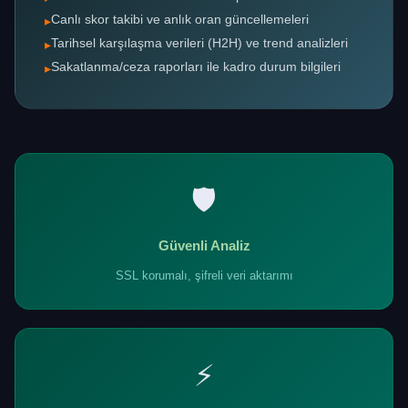
Canlı skor takibi ve anlık oran güncellemeleri
Tarihsel karşılaşma verileri (H2H) ve trend analizleri
Sakatlanma/ceza raporları ile kadro durum bilgileri
🛡️
Güvenli Analiz
SSL korumalı, şifreli veri aktarımı
⚡