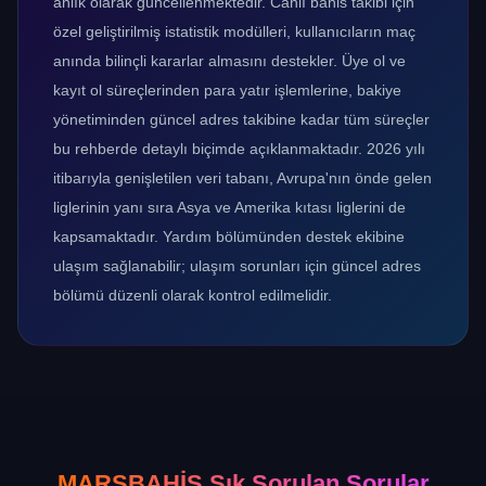
anlık olarak güncellenmektedir. Canlı bahis takibi için
özel geliştirilmiş istatistik modülleri, kullanıcıların maç
anında bilinçli kararlar almasını destekler. Üye ol ve
kayıt ol süreçlerinden para yatır işlemlerine, bakiye
yönetiminden güncel adres takibine kadar tüm süreçler
bu rehberde detaylı biçimde açıklanmaktadır. 2026 yılı
itibarıyla genişletilen veri tabanı, Avrupa'nın önde gelen
liglerinin yanı sıra Asya ve Amerika kıtası liglerini de
kapsamaktadır. Yardım bölümünden destek ekibine
ulaşım sağlanabilir; ulaşım sorunları için güncel adres
bölümü düzenli olarak kontrol edilmelidir.
MARSBAHİS Sık Sorulan Sorular