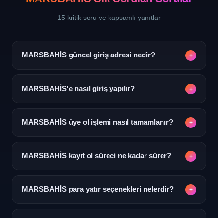
15 kritik soru ve kapsamlı yanıtlar
MARSBAHİS güncel giriş adresi nedir?
+
Güncel adres bilgisine bu bilgi platformu üzerinden anlık
olarak ulaşabilirsiniz. Adres değişikliklerinde yönlendirme
MARSBAHİS'e nasıl giriş yapılır?
+
sistemi otomatik devreye girer.
Güncel adres üzerinden giriş yap butonunu kullanarak
hesabınıza erişebilirsiniz. Doğru URL kullanımı kesintisiz
MARSBAHİS üye ol işlemi nasıl tamamlanır?
+
bağlantı için önemlidir.
Üye ol formunu doldurarak kayıt sürecini
başlatabilirsiniz. Doğrulama adımları tamamlandıktan
MARSBAHİS kayıt ol süreci ne kadar sürer?
+
sonra hesabınız aktif hale gelir.
Kayıt ol işlemi ortalama 2-3 dakika içinde
tamamlanmaktadır. Kimlik doğrulama adımı ek süre
MARSBAHİS para yatır seçenekleri nelerdir?
+
gerektirebilir.
Para yatır işlemleri için banka havalesi, kredi kartı ve e-