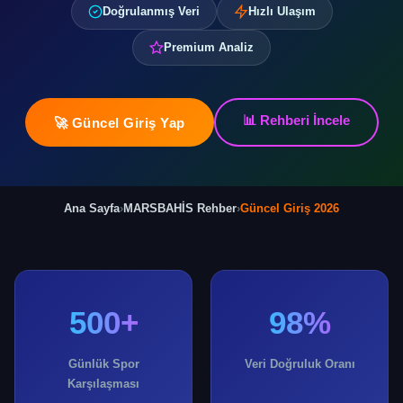
Doğrulanmış Veri
Hızlı Ulaşım
Premium Analiz
📊 Rehberi İncele
🚀 Güncel Giriş Yap
Ana Sayfa
›
MARSBAHİS Rehber
›
Güncel Giriş 2026
500+
98%
Günlük Spor
Veri Doğruluk Oranı
Karşılaşması