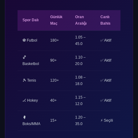
Günlük
Oran
Canlı
Spor Dalı
Maç
Aralığı
Bahis
1.05 –
⚽ Futbol
180+
✅ Aktif
45.0
🏀
1.10 –
90+
✅ Aktif
Basketbol
20.0
1.08 –
🎾 Tenis
120+
✅ Aktif
18.0
1.15 –
🏒 Hokey
40+
✅ Aktif
12.0
🥊
1.20 –
15+
⚡ Seçili
Boks/MMA
35.0