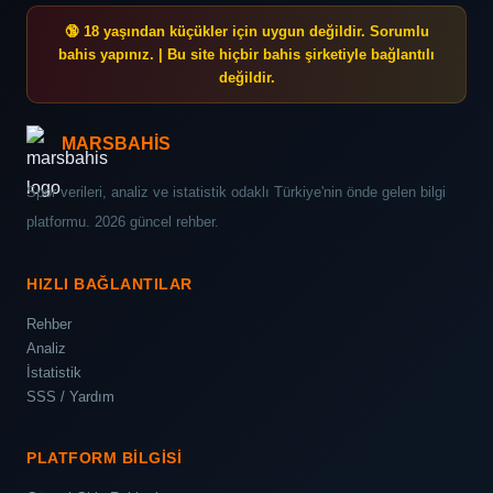
🔞 18 yaşından küçükler için uygun değildir. Sorumlu
bahis yapınız. | Bu site hiçbir bahis şirketiyle bağlantılı
değildir.
MARSBAHİS
Spor verileri, analiz ve istatistik odaklı Türkiye'nin önde gelen bilgi
platformu. 2026 güncel rehber.
HIZLI BAĞLANTILAR
Rehber
Analiz
İstatistik
SSS / Yardım
PLATFORM BILGISI