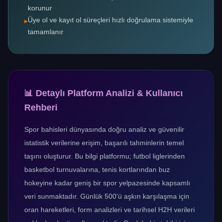
korunur
Üye ol ve kayıt ol süreçleri hızlı doğrulama sistemiyle
tamamlanır
📊 Detaylı Platform Analizi & Kullanıcı
Rehberi
Spor bahisleri dünyasında doğru analiz ve güvenilir
istatistik verilerine erişim, başarılı tahminlerin temel
taşını oluşturur. Bu bilgi platformu; futbol liglerinden
basketbol turnuvalarına, tenis kortlarından buz
hokeyine kadar geniş bir spor yelpazesinde kapsamlı
veri sunmaktadır. Günlük 500'ü aşkın karşılaşma için
oran hareketleri, form analizleri ve tarihsel H2H verileri