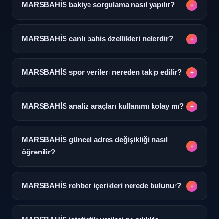
cüzdan dahil çoklu ödeme yöntemi sunulmaktadır.
MARSBAHİS bakiye sorgulama nasıl yapılır?
+
Hesap panelinden bakiye bilgilerinize anlık
ulaşabilirsiniz. Bakiye geçmişi ve işlem detayları da bu
MARSBAHİS canlı bahis özellikleri nelerdir?
+
bölümde görüntülenir.
Canlı bahis bölümünde 40'tan fazla spor dalında anlık
oranlar ve maç içi istatistikler sunulmaktadır. Oran
MARSBAHİS spor verileri nereden takip edilir?
+
güncellemeleri saniyeler içinde yansıtılır.
Spor verileri ve istatistik bölümünden anlık veriler
izlenebilir. Futbol, basketbol ve tenis başta olmak üzere
MARSBAHİS analiz araçları kullanımı kolay mı?
+
tüm dallar kapsanmaktadır.
Analiz araçları sezgisel arayüzüyle kolayca kullanılabilir.
Rehber bölümünde adım adım kullanım kılavuzları
MARSBAHİS güncel adres değişikliği nasıl
+
mevcuttur.
öğrenilir?
Bu bilgi platformunu düzenli takip ederek güncel adres
bilgisine her zaman ulaşabilirsiniz. Bildirim sistemi de
MARSBAHİS rehber içerikleri nerede bulunur?
+
mevcuttur.
Rehber bölümünde tüm kullanım kılavuzları, giriş yap
adımları ve platform özellikleri detaylı şekilde