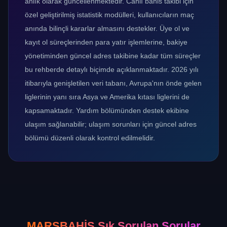
anlık olarak güncellenmektedir. Canlı bahis takibi için
özel geliştirilmiş istatistik modülleri, kullanıcıların maç
anında bilinçli kararlar almasını destekler. Üye ol ve
kayıt ol süreçlerinden para yatır işlemlerine, bakiye
yönetiminden güncel adres takibine kadar tüm süreçler
bu rehberde detaylı biçimde açıklanmaktadır. 2026 yılı
itibarıyla genişletilen veri tabanı, Avrupa'nın önde gelen
liglerinin yanı sıra Asya ve Amerika kıtası liglerini de
kapsamaktadır. Yardım bölümünden destek ekibine
ulaşım sağlanabilir; ulaşım sorunları için güncel adres
bölümü düzenli olarak kontrol edilmelidir.
MARSBAHİS Sık Sorulan Sorular