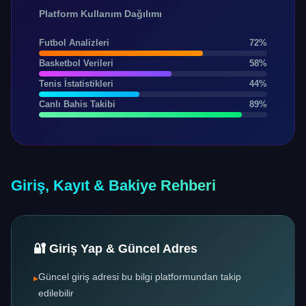
Platform Kullanım Dağılımı
Futbol Analizleri
72%
Basketbol Verileri
58%
Tenis İstatistikleri
44%
Canlı Bahis Takibi
89%
Giriş, Kayıt & Bakiye Rehberi
🔐 Giriş Yap & Güncel Adres
Güncel giriş adresi bu bilgi platformundan takip
edilebilir