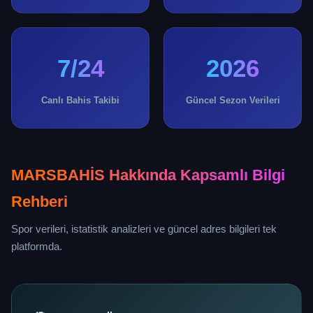
7/24
2026
Canlı Bahis Takibi
Güncel Sezon Verileri
MARSBAHİS Hakkında Kapsamlı Bilgi
Rehberi
Spor verileri, istatistik analizleri ve güncel adres bilgileri tek
platformda.