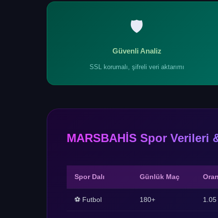
🛡️
Güvenli Analiz
SSL korumalı, şifreli veri aktarımı
MARSBAHİS Spor Verileri & 
Spor Dalı
Günlük Maç
Oran
⚽ Futbol
180+
1.05