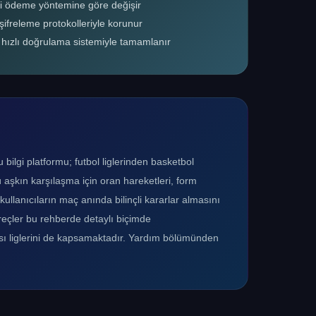
ri ödeme yöntemine göre değişir
 şifreleme protokolleriyle korunur
i hızlı doğrulama sistemiyle tamamlanır
u bilgi platformu; futbol liglerinden basketbol
 aşkın karşılaşma için oran hareketleri, form
, kullanıcıların maç anında bilinçli kararlar almasını
üreçler bu rehberde detaylı biçimde
ıtası liglerini de kapsamaktadır. Yardım bölümünden