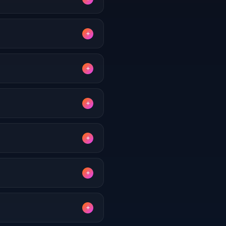
ebilir.
+
tadır.
+
ölümde görüntülenir.
+
 Oran güncellemeleri saniyeler
+
üzere tüm dallar
+
vuzları mevcuttur.
+