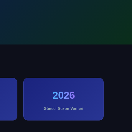
2026
Güncel Sezon Verileri