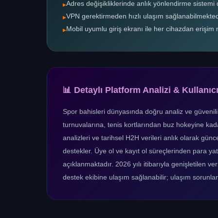
Adres değişikliklerinde anlık yönlendirme sistemi 
VPN gerektirmeden hızlı ulaşım sağlanabilmekted
Mobil uyumlu giriş ekranı ile her cihazdan eriş
📊 Detaylı Platform Analizi & Kullanıc
Spor bahisleri dünyasında doğru analiz ve güvenilir i
turnuvalarına, tenis kortlarından buz hokeyine kad
analizleri ve tarihsel H2H verileri anlık olarak günce
destekler. Üye ol ve kayıt ol süreçlerinden para y
açıklanmaktadır. 2026 yılı itibarıyla genişletilen 
destek ekibine ulaşım sağlanabilir; ulaşım sorunlar