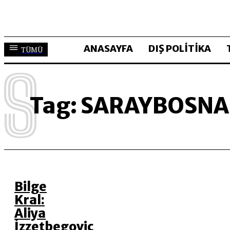
ANASAYFA
DIŞ POLİTİKA
TÜMÜ
S
Tag:
SARAYBOSNA
Bilge
Kral:
Aliya
İzzetbegoviç