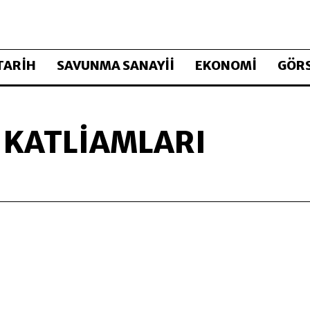
TARİH
SAVUNMA SANAYİİ
EKONOMİ
GÖRS
 KATLIAMLARI