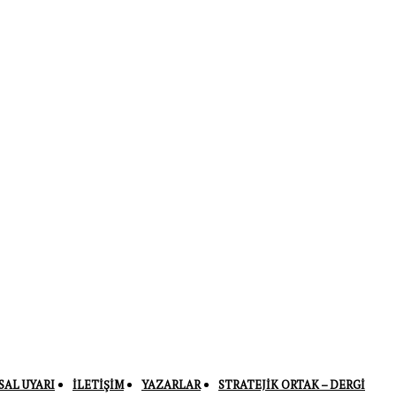
SAL UYARI
İLETIŞIM
YAZARLAR
STRATEJIK ORTAK – DERGI