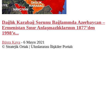
Dağlık Karabağ Sorunu Bağlamında Azerbaycan –
Ermenistan Sınır Anlaşmazlıklarının 1877’den
1998’e...
Büşra Kaya
-
6 Mayıs 2021
© Stratejik Ortak | Uluslararası İlişkiler Portalı