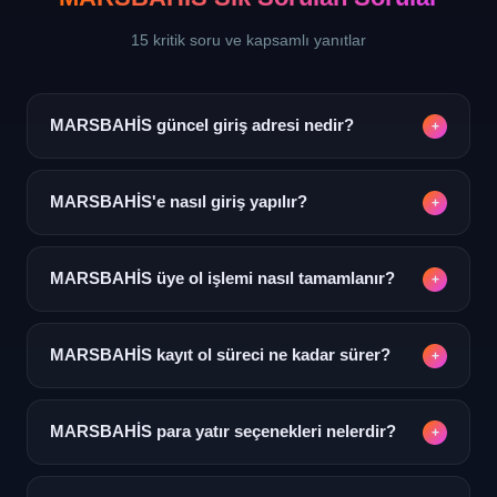
15 kritik soru ve kapsamlı yanıtlar
MARSBAHİS güncel giriş adresi nedir?
+
Güncel adres bilgisine bu bilgi platformu üzerinden anlık
olarak ulaşabilirsiniz. Adres değişikliklerinde yönlendirme
MARSBAHİS'e nasıl giriş yapılır?
+
sistemi otomatik devreye girer.
Güncel adres üzerinden giriş yap butonunu kullanarak
hesabınıza erişebilirsiniz. Doğru URL kullanımı kesintisiz
MARSBAHİS üye ol işlemi nasıl tamamlanır?
+
bağlantı için önemlidir.
Üye ol formunu doldurarak kayıt sürecini
başlatabilirsiniz. Doğrulama adımları tamamlandıktan
MARSBAHİS kayıt ol süreci ne kadar sürer?
+
sonra hesabınız aktif hale gelir.
Kayıt ol işlemi ortalama 2-3 dakika içinde
tamamlanmaktadır. Kimlik doğrulama adımı ek süre
MARSBAHİS para yatır seçenekleri nelerdir?
+
gerektirebilir.
Para yatır işlemleri için banka havalesi, kredi kartı ve e-