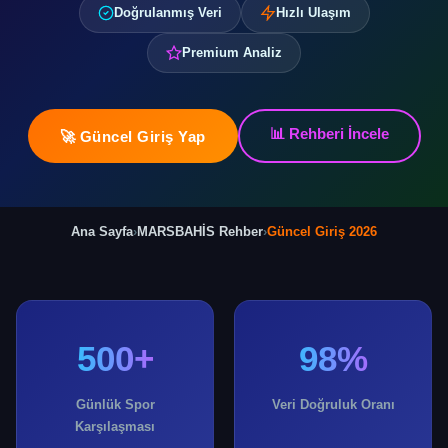
Doğrulanmış Veri
Hızlı Ulaşım
Premium Analiz
📊 Rehberi İncele
🚀 Güncel Giriş Yap
Ana Sayfa
›
MARSBAHİS Rehber
›
Güncel Giriş 2026
500+
98%
Günlük Spor
Veri Doğruluk Oranı
Karşılaşması