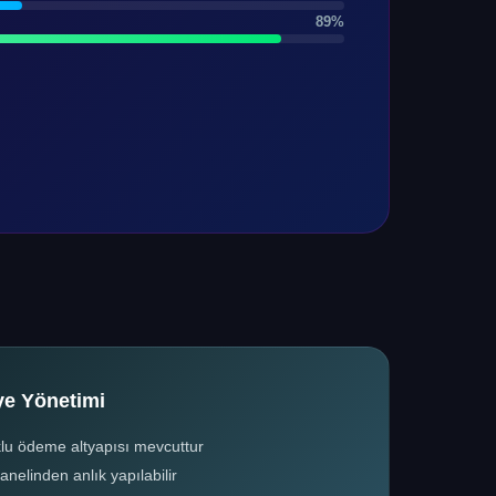
89%
ye Yönetimi
oklu ödeme altyapısı mevcuttur
elinden anlık yapılabilir