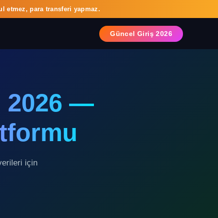
ul etmez, para transferi yapmaz.
Güncel Giriş 2026
 2026 —
atformu
rileri için