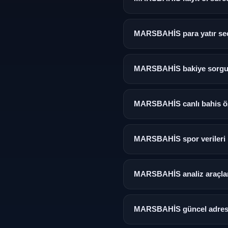
Kayıt ol işlemi ortalama 2-3 
MARSBAHİS para yatır seç
Para yatır işlemleri için ban
MARSBAHİS bakiye sorgula
Hesap panelinden bakiye bilgi
MARSBAHİS canlı bahis öze
Canlı bahis bölümünde 40'tan 
içinde yansıtılır.
MARSBAHİS spor verileri n
Spor verileri ve istatistik bö
kapsanmaktadır.
MARSBAHİS analiz araçları
Analiz araçları sezgisel aray
MARSBAHİS güncel adres de