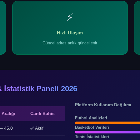
⚡
Hızlı Ulaşım
Güncel adres anlık güncellenir
İstatistik Paneli 2026
Platform Kullanım Dağılımı
 Aralığı
Canlı Bahis
Futbol Analizleri
Basketbol Verileri
 – 45.0
✅ Aktif
Tenis İstatistikleri