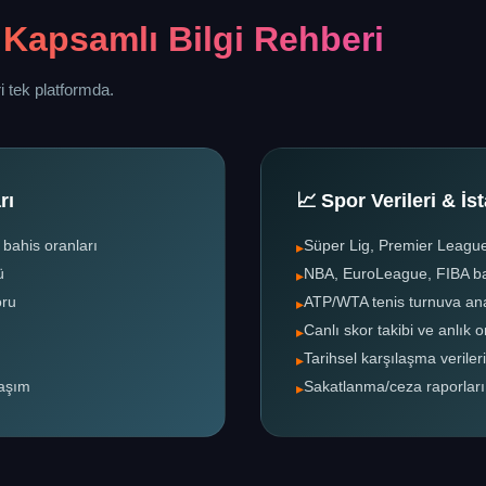
apsamlı Bilgi Rehberi
ri tek platformda.
rı
📈 Spor Verileri & İs
 bahis oranları
Süper Lig, Premier League,
ü
NBA, EuroLeague, FIBA bask
oru
ATP/WTA tenis turnuva anal
Canlı skor takibi ve anlık 
Tarihsel karşılaşma veriler
laşım
Sakatlanma/ceza raporları 