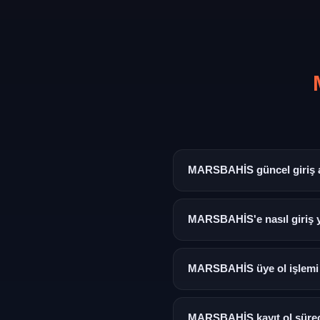
MARSBAHİS güncel giriş a
Güncel adres bilgisine bu bilg
otomatik devreye girer.
MARSBAHİS'e nasıl giriş y
Güncel adres üzerinden giriş 
önemlidir.
MARSBAHİS üye ol işlemi 
Üye ol formunu doldurarak kay
MARSBAHİS kayıt ol sürec