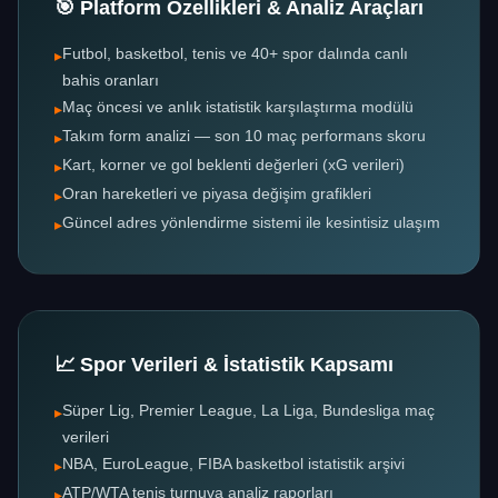
🎯 Platform Özellikleri & Analiz Araçları
Futbol, basketbol, tenis ve 40+ spor dalında canlı
bahis oranları
Maç öncesi ve anlık istatistik karşılaştırma modülü
Takım form analizi — son 10 maç performans skoru
Kart, korner ve gol beklenti değerleri (xG verileri)
Oran hareketleri ve piyasa değişim grafikleri
Güncel adres yönlendirme sistemi ile kesintisiz ulaşım
📈 Spor Verileri & İstatistik Kapsamı
Süper Lig, Premier League, La Liga, Bundesliga maç
verileri
NBA, EuroLeague, FIBA basketbol istatistik arşivi
ATP/WTA tenis turnuva analiz raporları