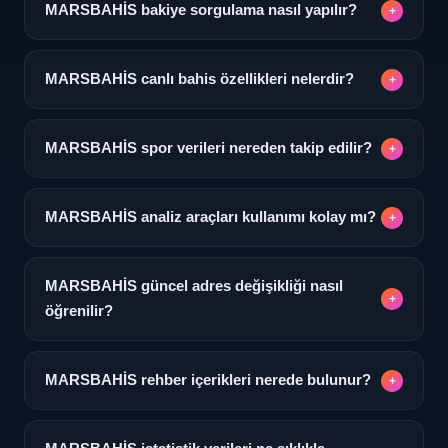
cüzdan dahil çoklu ödeme yöntemi sunulmaktadır.
MARSBAHİS bakiye sorgulama nasıl yapılır?
+
Hesap panelinden bakiye bilgilerinize anlık
ulaşabilirsiniz. Bakiye geçmişi ve işlem detayları da bu
MARSBAHİS canlı bahis özellikleri nelerdir?
+
bölümde görüntülenir.
Canlı bahis bölümünde 40'tan fazla spor dalında anlık
oranlar ve maç içi istatistikler sunulmaktadır. Oran
MARSBAHİS spor verileri nereden takip edilir?
+
güncellemeleri saniyeler içinde yansıtılır.
Spor verileri ve istatistik bölümünden anlık veriler
izlenebilir. Futbol, basketbol ve tenis başta olmak üzere
MARSBAHİS analiz araçları kullanımı kolay mı?
+
tüm dallar kapsanmaktadır.
Analiz araçları sezgisel arayüzüyle kolayca kullanılabilir.
Rehber bölümünde adım adım kullanım kılavuzları
MARSBAHİS güncel adres değişikliği nasıl
+
mevcuttur.
öğrenilir?
Bu bilgi platformunu düzenli takip ederek güncel adres
bilgisine her zaman ulaşabilirsiniz. Bildirim sistemi de
MARSBAHİS rehber içerikleri nerede bulunur?
+
mevcuttur.
Rehber bölümünde tüm kullanım kılavuzları, giriş yap
adımları ve platform özellikleri detaylı şekilde