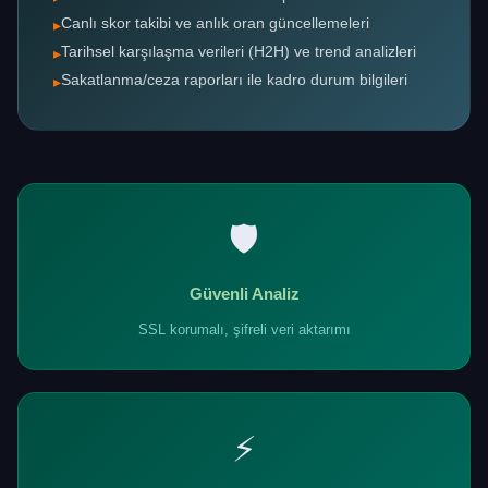
Canlı skor takibi ve anlık oran güncellemeleri
Tarihsel karşılaşma verileri (H2H) ve trend analizleri
Sakatlanma/ceza raporları ile kadro durum bilgileri
🛡️
Güvenli Analiz
SSL korumalı, şifreli veri aktarımı
⚡