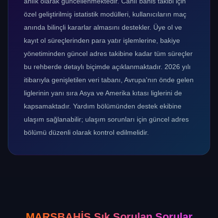
anlık olarak güncellenmektedir. Canlı bahis takibi için
özel geliştirilmiş istatistik modülleri, kullanıcıların maç
anında bilinçli kararlar almasını destekler. Üye ol ve
kayıt ol süreçlerinden para yatır işlemlerine, bakiye
yönetiminden güncel adres takibine kadar tüm süreçler
bu rehberde detaylı biçimde açıklanmaktadır. 2026 yılı
itibarıyla genişletilen veri tabanı, Avrupa'nın önde gelen
liglerinin yanı sıra Asya ve Amerika kıtası liglerini de
kapsamaktadır. Yardım bölümünden destek ekibine
ulaşım sağlanabilir; ulaşım sorunları için güncel adres
bölümü düzenli olarak kontrol edilmelidir.
MARSBAHİS Sık Sorulan Sorular