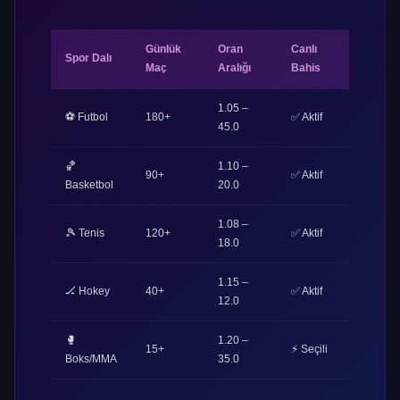
Günlük
Oran
Canlı
Spor Dalı
Maç
Aralığı
Bahis
1.05 –
⚽ Futbol
180+
✅ Aktif
45.0
🏀
1.10 –
90+
✅ Aktif
Basketbol
20.0
1.08 –
🎾 Tenis
120+
✅ Aktif
18.0
1.15 –
🏒 Hokey
40+
✅ Aktif
12.0
🥊
1.20 –
15+
⚡ Seçili
Boks/MMA
35.0