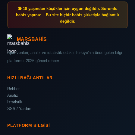
🔞 18 yaşından küçükler için uygun değildir. Sorumlu
bahis yapınız. | Bu site hiçbir bahis şirketiyle bağlantılı
değildir.
MARSBAHİS
Spor verileri, analiz ve istatistik odaklı Türkiye'nin önde gelen bilgi
platformu. 2026 güncel rehber.
HIZLI BAĞLANTILAR
Rehber
Analiz
İstatistik
SSS / Yardım
PLATFORM BILGISI