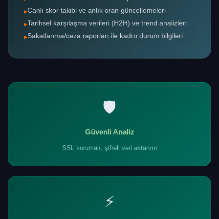
Canlı skor takibi ve anlık oran güncellemeleri
Tarihsel karşılaşma verileri (H2H) ve trend analizleri
Sakatlanma/ceza raporları ile kadro durum bilgileri
🛡️
Güvenli Analiz
SSL korumalı, şifreli veri aktarımı
⚡