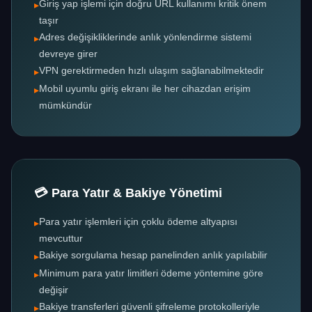
Giriş yap işlemi için doğru URL kullanımı kritik önem
taşır
Adres değişikliklerinde anlık yönlendirme sistemi
devreye girer
VPN gerektirmeden hızlı ulaşım sağlanabilmektedir
Mobil uyumlu giriş ekranı ile her cihazdan erişim
mümkündür
💳 Para Yatır & Bakiye Yönetimi
Para yatır işlemleri için çoklu ödeme altyapısı
mevcuttur
Bakiye sorgulama hesap panelinden anlık yapılabilir
Minimum para yatır limitleri ödeme yöntemine göre
değişir
Bakiye transferleri güvenli şifreleme protokolleriyle