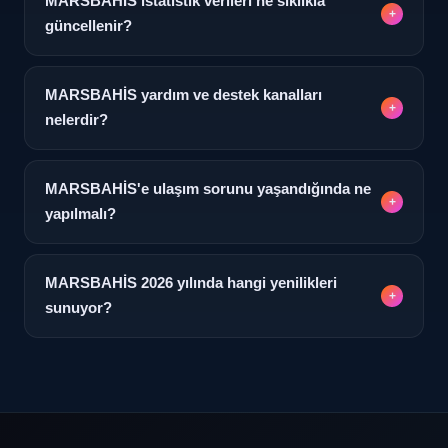
MARSBAHİS istatistik verileri ne sıklıkla
+
açıklanmaktadır.
güncellenir?
İstatistik verileri anlık güncellenmektedir. Doğrulanmış
veri kaynakları kullanılarak yüksek doğruluk oranı
MARSBAHİS yardım ve destek kanalları
+
sağlanmaktadır.
nelerdir?
Yardım bölümünden canlı destek, e-posta ve SSS
kanallarına ulaşım sağlanabilmektedir. 7/24 destek
MARSBAHİS'e ulaşım sorunu yaşandığında ne
+
hizmeti mevcuttur.
yapılmalı?
Ulaşım sorunu yaşandığında öncelikle güncel adres
bölümü kontrol edilmeli, ardından yardım kanallarına
MARSBAHİS 2026 yılında hangi yenilikleri
+
başvurulmalıdır.
sunuyor?
2026 yılında geliştirilmiş analiz araçları, genişletilmiş
spor verileri ve yenilenen canlı bahis arayüzü kullanıcı
deneyimini üst seviyeye taşımaktadır.