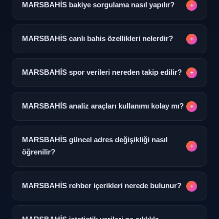
cüzdan dahil çoklu ödeme yöntemi sunulmaktadır.
MARSBAHİS bakiye sorgulama nasıl yapılır?
+
Hesap panelinden bakiye bilgilerinize anlık
ulaşabilirsiniz. Bakiye geçmişi ve işlem detayları da bu
MARSBAHİS canlı bahis özellikleri nelerdir?
+
bölümde görüntülenir.
Canlı bahis bölümünde 40'tan fazla spor dalında anlık
oranlar ve maç içi istatistikler sunulmaktadır. Oran
MARSBAHİS spor verileri nereden takip edilir?
+
güncellemeleri saniyeler içinde yansıtılır.
Spor verileri ve istatistik bölümünden anlık veriler
izlenebilir. Futbol, basketbol ve tenis başta olmak üzere
MARSBAHİS analiz araçları kullanımı kolay mı?
+
tüm dallar kapsanmaktadır.
Analiz araçları sezgisel arayüzüyle kolayca kullanılabilir.
Rehber bölümünde adım adım kullanım kılavuzları
MARSBAHİS güncel adres değişikliği nasıl
+
mevcuttur.
öğrenilir?
Bu bilgi platformunu düzenli takip ederek güncel adres
bilgisine her zaman ulaşabilirsiniz. Bildirim sistemi de
MARSBAHİS rehber içerikleri nerede bulunur?
+
mevcuttur.
Rehber bölümünde tüm kullanım kılavuzları, giriş yap
adımları ve platform özellikleri detaylı şekilde