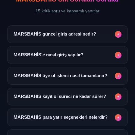
15 kritik soru ve kapsamlı yanıtlar
MARSBAHİS güncel giriş adresi nedir?
+
Güncel adres bilgisine bu bilgi platformu üzerinden anlık
olarak ulaşabilirsiniz. Adres değişikliklerinde yönlendirme
MARSBAHİS'e nasıl giriş yapılır?
+
sistemi otomatik devreye girer.
Güncel adres üzerinden giriş yap butonunu kullanarak
hesabınıza erişebilirsiniz. Doğru URL kullanımı kesintisiz
MARSBAHİS üye ol işlemi nasıl tamamlanır?
+
bağlantı için önemlidir.
Üye ol formunu doldurarak kayıt sürecini
başlatabilirsiniz. Doğrulama adımları tamamlandıktan
MARSBAHİS kayıt ol süreci ne kadar sürer?
+
sonra hesabınız aktif hale gelir.
Kayıt ol işlemi ortalama 2-3 dakika içinde
tamamlanmaktadır. Kimlik doğrulama adımı ek süre
MARSBAHİS para yatır seçenekleri nelerdir?
+
gerektirebilir.
Para yatır işlemleri için banka havalesi, kredi kartı ve e-