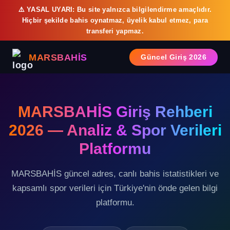
⚠️ YASAL UYARI: Bu site yalnızca bilgilendirme amaçlıdır.
Hiçbir şekilde bahis oynatmaz, üyelik kabul etmez, para
transferi yapmaz.
MARSBAHİS
Güncel Giriş 2026
MARSBAHİS Giriş Rehberi
2026 — Analiz & Spor Verileri
Platformu
MARSBAHİS güncel adres, canlı bahis istatistikleri ve
kapsamlı spor verileri için Türkiye'nin önde gelen bilgi
platformu.