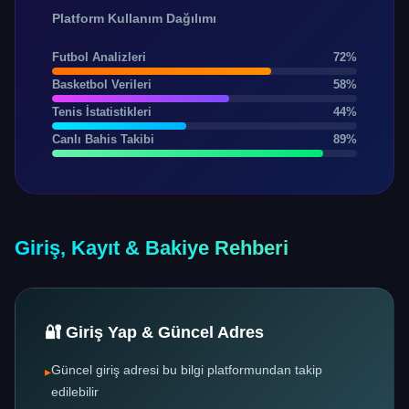
Platform Kullanım Dağılımı
Futbol Analizleri
72%
Basketbol Verileri
58%
Tenis İstatistikleri
44%
Canlı Bahis Takibi
89%
Giriş, Kayıt & Bakiye Rehberi
🔐 Giriş Yap & Güncel Adres
Güncel giriş adresi bu bilgi platformundan takip
edilebilir