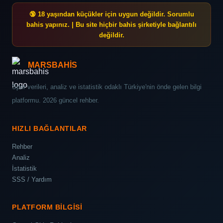
🔞 18 yaşından küçükler için uygun değildir. Sorumlu
bahis yapınız. | Bu site hiçbir bahis şirketiyle bağlantılı
değildir.
MARSBAHİS
Spor verileri, analiz ve istatistik odaklı Türkiye'nin önde gelen bilgi
platformu. 2026 güncel rehber.
HIZLI BAĞLANTILAR
Rehber
Analiz
İstatistik
SSS / Yardım
PLATFORM BILGISI