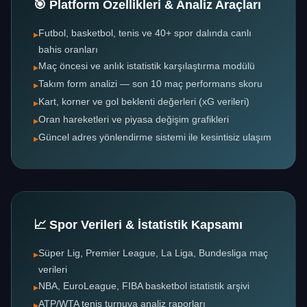
🎯 Platform Özellikleri & Analiz Araçları
Futbol, basketbol, tenis ve 40+ spor dalında canlı
bahis oranları
Maç öncesi ve anlık istatistik karşılaştırma modülü
Takım form analizi — son 10 maç performans skoru
Kart, korner ve gol beklenti değerleri (xG verileri)
Oran hareketleri ve piyasa değişim grafikleri
Güncel adres yönlendirme sistemi ile kesintisiz ulaşım
📈 Spor Verileri & İstatistik Kapsamı
Süper Lig, Premier League, La Liga, Bundesliga maç
verileri
NBA, EuroLeague, FIBA basketbol istatistik arşivi
ATP/WTA tenis turnuva analiz raporları