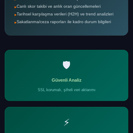
Canlı skor takibi ve anlık oran güncellemeleri
Tarihsel karşılaşma verileri (H2H) ve trend analizleri
Sakatlanma/ceza raporları ile kadro durum bilgileri
🛡️
Güvenli Analiz
SSL korumalı, şifreli veri aktarımı
⚡