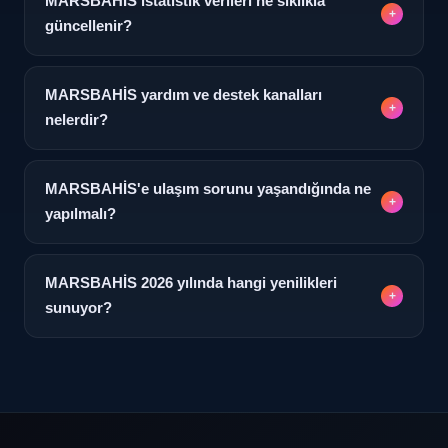
MARSBAHİS istatistik verileri ne sıklıkla
+
açıklanmaktadır.
güncellenir?
İstatistik verileri anlık güncellenmektedir. Doğrulanmış
veri kaynakları kullanılarak yüksek doğruluk oranı
MARSBAHİS yardım ve destek kanalları
+
sağlanmaktadır.
nelerdir?
Yardım bölümünden canlı destek, e-posta ve SSS
kanallarına ulaşım sağlanabilmektedir. 7/24 destek
MARSBAHİS'e ulaşım sorunu yaşandığında ne
+
hizmeti mevcuttur.
yapılmalı?
Ulaşım sorunu yaşandığında öncelikle güncel adres
bölümü kontrol edilmeli, ardından yardım kanallarına
MARSBAHİS 2026 yılında hangi yenilikleri
+
başvurulmalıdır.
sunuyor?
2026 yılında geliştirilmiş analiz araçları, genişletilmiş
spor verileri ve yenilenen canlı bahis arayüzü kullanıcı
deneyimini üst seviyeye taşımaktadır.