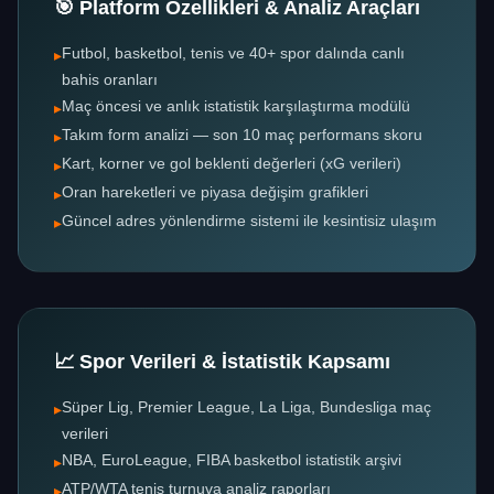
🎯 Platform Özellikleri & Analiz Araçları
Futbol, basketbol, tenis ve 40+ spor dalında canlı
bahis oranları
Maç öncesi ve anlık istatistik karşılaştırma modülü
Takım form analizi — son 10 maç performans skoru
Kart, korner ve gol beklenti değerleri (xG verileri)
Oran hareketleri ve piyasa değişim grafikleri
Güncel adres yönlendirme sistemi ile kesintisiz ulaşım
📈 Spor Verileri & İstatistik Kapsamı
Süper Lig, Premier League, La Liga, Bundesliga maç
verileri
NBA, EuroLeague, FIBA basketbol istatistik arşivi
ATP/WTA tenis turnuva analiz raporları