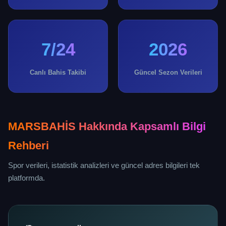
7/24
2026
Canlı Bahis Takibi
Güncel Sezon Verileri
MARSBAHİS Hakkında Kapsamlı Bilgi
Rehberi
Spor verileri, istatistik analizleri ve güncel adres bilgileri tek
platformda.