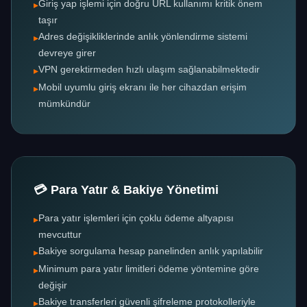
Giriş yap işlemi için doğru URL kullanımı kritik önem
taşır
Adres değişikliklerinde anlık yönlendirme sistemi
devreye girer
VPN gerektirmeden hızlı ulaşım sağlanabilmektedir
Mobil uyumlu giriş ekranı ile her cihazdan erişim
mümkündür
💳 Para Yatır & Bakiye Yönetimi
Para yatır işlemleri için çoklu ödeme altyapısı
mevcuttur
Bakiye sorgulama hesap panelinden anlık yapılabilir
Minimum para yatır limitleri ödeme yöntemine göre
değişir
Bakiye transferleri güvenli şifreleme protokolleriyle