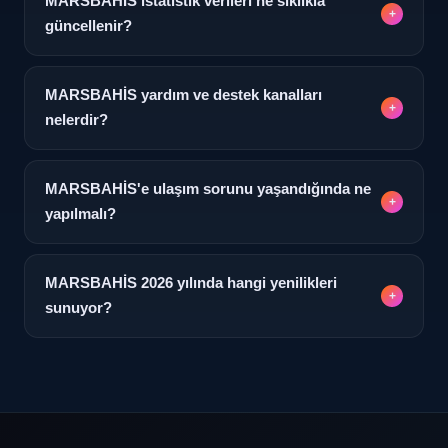
MARSBAHİS istatistik verileri ne sıklıkla
+
açıklanmaktadır.
güncellenir?
İstatistik verileri anlık güncellenmektedir. Doğrulanmış
veri kaynakları kullanılarak yüksek doğruluk oranı
MARSBAHİS yardım ve destek kanalları
+
sağlanmaktadır.
nelerdir?
Yardım bölümünden canlı destek, e-posta ve SSS
kanallarına ulaşım sağlanabilmektedir. 7/24 destek
MARSBAHİS'e ulaşım sorunu yaşandığında ne
+
hizmeti mevcuttur.
yapılmalı?
Ulaşım sorunu yaşandığında öncelikle güncel adres
bölümü kontrol edilmeli, ardından yardım kanallarına
MARSBAHİS 2026 yılında hangi yenilikleri
+
başvurulmalıdır.
sunuyor?
2026 yılında geliştirilmiş analiz araçları, genişletilmiş
spor verileri ve yenilenen canlı bahis arayüzü kullanıcı
deneyimini üst seviyeye taşımaktadır.