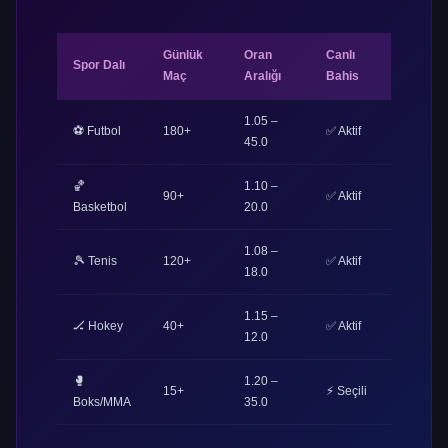
Günlük
Oran
Canlı
Spor Dalı
Maç
Aralığı
Bahis
1.05 –
⚽ Futbol
180+
✅ Aktif
45.0
🏀
1.10 –
90+
✅ Aktif
Basketbol
20.0
1.08 –
🎾 Tenis
120+
✅ Aktif
18.0
1.15 –
🏒 Hokey
40+
✅ Aktif
12.0
🥊
1.20 –
15+
⚡ Seçili
Boks/MMA
35.0