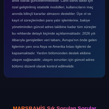
anlık olarak güncellenmektedir. Canlı bahis takibi için
özel geliştirilmiş istatistik modülleri, kullanıcıların maç
anında bilinçli kararlar almasını destekler. Üye ol ve
kayıt ol süreçlerinden para yatır işlemlerine, bakiye
yönetiminden güncel adres takibine kadar tüm süreçler
bu rehberde detaylı biçimde açıklanmaktadır. 2026 yılı
itibarıyla genişletilen veri tabanı, Avrupa'nın önde gelen
liglerinin yanı sıra Asya ve Amerika kıtası liglerini de
kapsamaktadır. Yardım bölümünden destek ekibine
ulaşım sağlanabilir; ulaşım sorunları için güncel adres
bölümü düzenli olarak kontrol edilmelidir.
MARSBAHİS Sık Sorulan Sorular