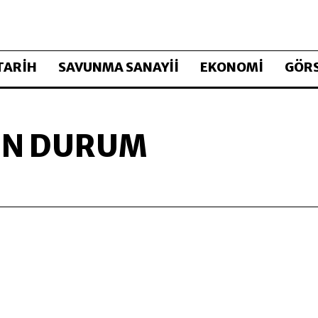
TARİH
SAVUNMA SANAYİİ
EKONOMİ
GÖRS
ON DURUM