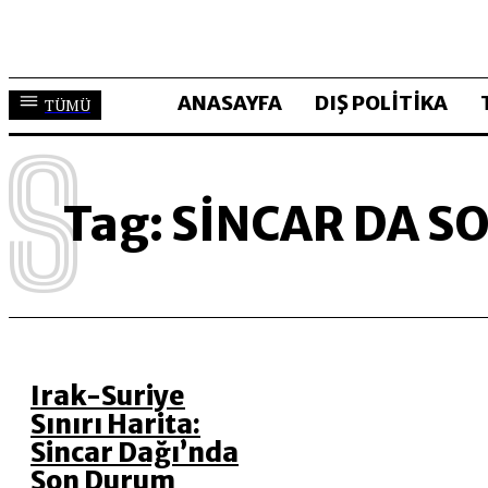
ANASAYFA
DIŞ POLİTİKA
TÜMÜ
S
Tag:
SINCAR DA S
Irak-Suriye
Sınırı Harita:
Sincar Dağı’nda
Son Durum