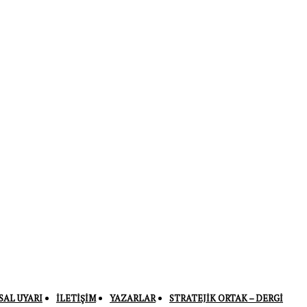
SAL UYARI
İLETIŞIM
YAZARLAR
STRATEJIK ORTAK – DERGI