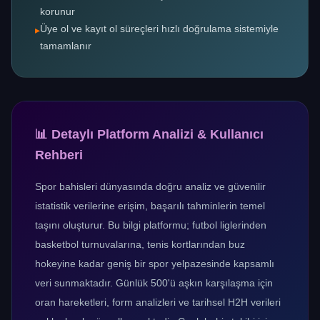
korunur
Üye ol ve kayıt ol süreçleri hızlı doğrulama sistemiyle
tamamlanır
📊 Detaylı Platform Analizi & Kullanıcı
Rehberi
Spor bahisleri dünyasında doğru analiz ve güvenilir
istatistik verilerine erişim, başarılı tahminlerin temel
taşını oluşturur. Bu bilgi platformu; futbol liglerinden
basketbol turnuvalarına, tenis kortlarından buz
hokeyine kadar geniş bir spor yelpazesinde kapsamlı
veri sunmaktadır. Günlük 500'ü aşkın karşılaşma için
oran hareketleri, form analizleri ve tarihsel H2H verileri