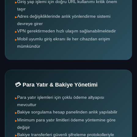
Giriş yap işlemi için doğru URL kullanımı kritik önem
taşır
Adres değişikliklerinde anlık yönlendirme sistemi
devreye girer
VPN gerektirmeden hızlı ulaşım sağlanabilmektedir
Mobil uyumlu giriş ekranı ile her cihazdan erişim
mümkündür
💳 Para Yatır & Bakiye Yönetimi
Para yatır işlemleri için çoklu ödeme altyapısı
mevcuttur
Bakiye sorgulama hesap panelinden anlık yapılabilir
Minimum para yatır limitleri ödeme yöntemine göre
değişir
Bakiye transferleri güvenli şifreleme protokolleriyle