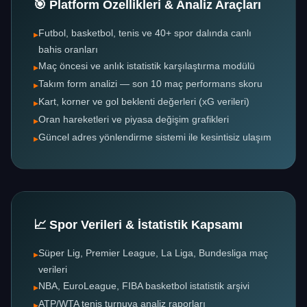
🎯 Platform Özellikleri & Analiz Araçları
Futbol, basketbol, tenis ve 40+ spor dalında canlı
bahis oranları
Maç öncesi ve anlık istatistik karşılaştırma modülü
Takım form analizi — son 10 maç performans skoru
Kart, korner ve gol beklenti değerleri (xG verileri)
Oran hareketleri ve piyasa değişim grafikleri
Güncel adres yönlendirme sistemi ile kesintisiz ulaşım
📈 Spor Verileri & İstatistik Kapsamı
Süper Lig, Premier League, La Liga, Bundesliga maç
verileri
NBA, EuroLeague, FIBA basketbol istatistik arşivi
ATP/WTA tenis turnuva analiz raporları