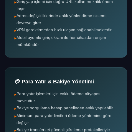
Giriş yap işlemi için doğru URL kullanımı kritik önem
taşır
Adres değişikliklerinde anlık yönlendirme sistemi
devreye girer
VPN gerektirmeden hızlı ulaşım sağlanabilmektedir
Mobil uyumlu giriş ekranı ile her cihazdan erişim
mümkündür
💳 Para Yatır & Bakiye Yönetimi
Para yatır işlemleri için çoklu ödeme altyapısı
mevcuttur
Bakiye sorgulama hesap panelinden anlık yapılabilir
Minimum para yatır limitleri ödeme yöntemine göre
değişir
Bakiye transferleri güvenli şifreleme protokolleriyle