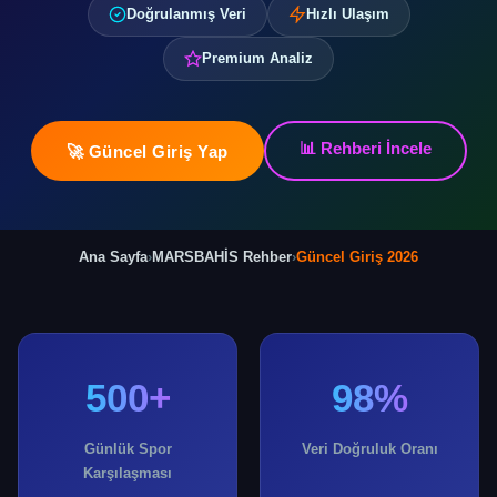
Doğrulanmış Veri
Hızlı Ulaşım
Premium Analiz
📊 Rehberi İncele
🚀 Güncel Giriş Yap
Ana Sayfa
›
MARSBAHİS Rehber
›
Güncel Giriş 2026
500+
98%
Günlük Spor
Veri Doğruluk Oranı
Karşılaşması