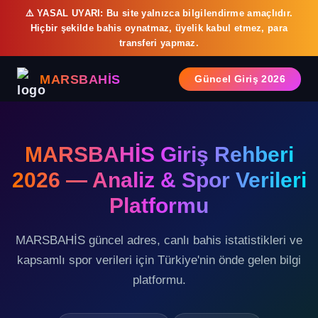
⚠️ YASAL UYARI: Bu site yalnızca bilgilendirme amaçlıdır.
Hiçbir şekilde bahis oynatmaz, üyelik kabul etmez, para
transferi yapmaz.
MARSBAHİS
Güncel Giriş 2026
MARSBAHİS Giriş Rehberi
2026 — Analiz & Spor Verileri
Platformu
MARSBAHİS güncel adres, canlı bahis istatistikleri ve
kapsamlı spor verileri için Türkiye'nin önde gelen bilgi
platformu.