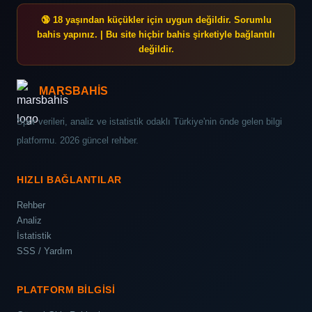
🔞 18 yaşından küçükler için uygun değildir. Sorumlu
bahis yapınız. | Bu site hiçbir bahis şirketiyle bağlantılı
değildir.
MARSBAHİS
Spor verileri, analiz ve istatistik odaklı Türkiye'nin önde gelen bilgi
platformu. 2026 güncel rehber.
HIZLI BAĞLANTILAR
Rehber
Analiz
İstatistik
SSS / Yardım
PLATFORM BILGISI