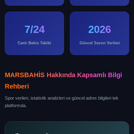
7/24
2026
Canlı Bahis Takibi
Güncel Sezon Verileri
MARSBAHİS Hakkında Kapsamlı Bilgi
Rehberi
Spor verileri, istatistik analizleri ve güncel adres bilgileri tek
platformda.