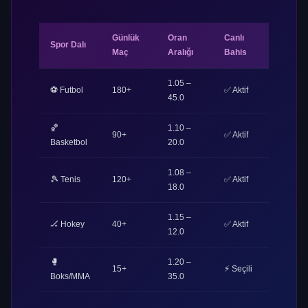
Günlük
Oran
Canlı
Spor Dalı
Maç
Aralığı
Bahis
1.05 –
⚽ Futbol
180+
✅ Aktif
45.0
🏀
1.10 –
90+
✅ Aktif
Basketbol
20.0
1.08 –
🎾 Tenis
120+
✅ Aktif
18.0
1.15 –
🏒 Hokey
40+
✅ Aktif
12.0
🥊
1.20 –
15+
⚡ Seçili
Boks/MMA
35.0