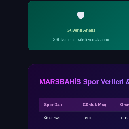
🛡️
Güvenli Analiz
SSL korumalı, şifreli veri aktarımı
MARSBAHİS Spor Verileri & 
Spor Dalı
Günlük Maç
Oran
⚽ Futbol
180+
1.05