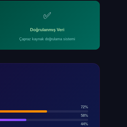
✅
Doğrulanmış Veri
Çapraz kaynak doğrulama sistemi
72%
58%
44%