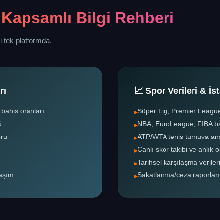
apsamlı Bilgi Rehberi
ri tek platformda.
rı
📈 Spor Verileri & İs
 bahis oranları
Süper Lig, Premier League,
ü
NBA, EuroLeague, FIBA bask
oru
ATP/WTA tenis turnuva anal
Canlı skor takibi ve anlık 
Tarihsel karşılaşma veriler
laşım
Sakatlanma/ceza raporları 