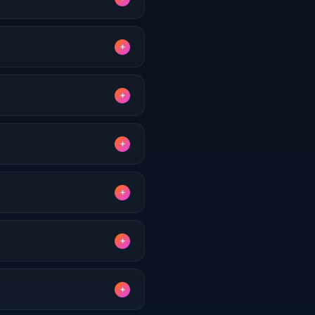
ebilir.
+
tadır.
+
ölümde görüntülenir.
+
 Oran güncellemeleri saniyeler
+
üzere tüm dallar
+
vuzları mevcuttur.
+