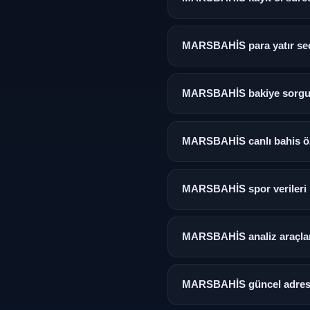
Kayıt ol işlemi ortalama 2-3 
MARSBAHİS para yatır seç
Para yatır işlemleri için ban
MARSBAHİS bakiye sorgula
Hesap panelinden bakiye bilgi
MARSBAHİS canlı bahis öze
Canlı bahis bölümünde 40'tan 
içinde yansıtılır.
MARSBAHİS spor verileri n
Spor verileri ve istatistik bö
kapsanmaktadır.
MARSBAHİS analiz araçları
Analiz araçları sezgisel aray
MARSBAHİS güncel adres de