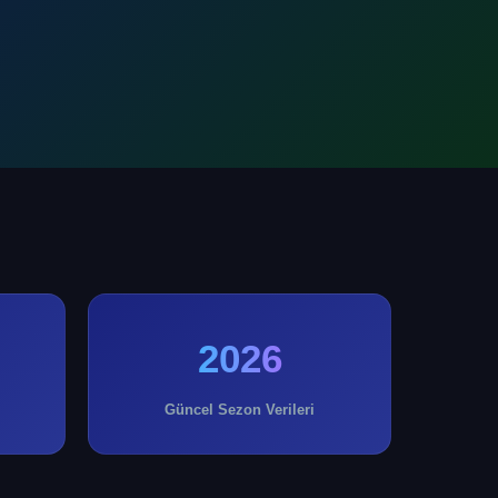
2026
Güncel Sezon Verileri