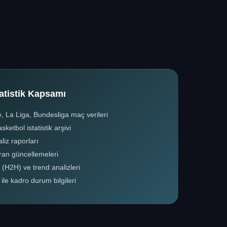
tatistik Kapsamı
 La Liga, Bundesliga maç verileri
etbol istatistik arşivi
iz raporları
oran güncellemeleri
i (H2H) ve trend analizleri
ile kadro durum bilgileri