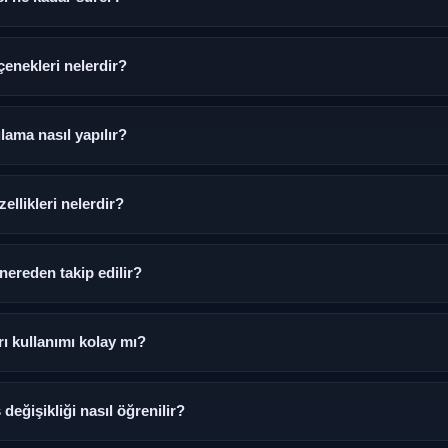
dakika içinde tamamlanmaktadır. Kimlik doğrulama adımı ek süre gerektir
enekleri nelerdir?
ka havalesi, kredi kartı ve e-cüzdan dahil çoklu ödeme yöntemi sunulmak
ma nasıl yapılır?
lerinize anlık ulaşabilirsiniz. Bakiye geçmişi ve işlem detayları da bu b
llikleri nelerdir?
fazla spor dalında anlık oranlar ve maç içi istatistikler sunulmaktadır.
ereden takip edilir?
lümünden anlık veriler izlenebilir. Futbol, basketbol ve tenis başta olmak 
 kullanımı kolay mı?
üzüyle kolayca kullanılabilir. Rehber bölümünde adım adım kullanım kıla
ğişikliği nasıl öğrenilir?