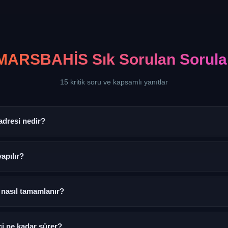
MARSBAHİS Sık Sorulan Sorula
15 kritik soru ve kapsamlı yanıtlar
dresi nedir?
i platformu üzerinden anlık olarak ulaşabilirsiniz. Adres değişikliklerin
apılır?
yap butonunu kullanarak hesabınıza erişebilirsiniz. Doğru URL kullanımı 
nasıl tamamlanır?
ıt sürecini başlatabilirsiniz. Doğrulama adımları tamamlandıktan sonra 
i ne kadar sürer?