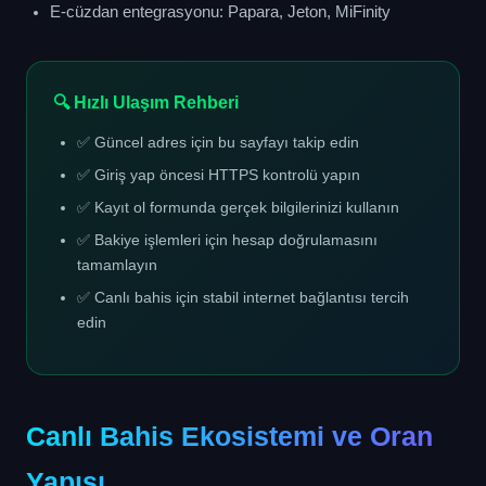
E-cüzdan entegrasyonu: Papara, Jeton, MiFinity
🔍 Hızlı Ulaşım Rehberi
✅ Güncel adres için bu sayfayı takip edin
✅ Giriş yap öncesi HTTPS kontrolü yapın
✅ Kayıt ol formunda gerçek bilgilerinizi kullanın
✅ Bakiye işlemleri için hesap doğrulamasını
tamamlayın
✅ Canlı bahis için stabil internet bağlantısı tercih
edin
Canlı Bahis Ekosistemi ve Oran
Yapısı