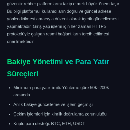
güvenilir rehber platformlarını takip etmek büyük önem taşır.
Bu bilgi platformu, kullanıcıların doğru ve güncel adrese
yönlendirilmesi amacıyla düzenli olarak içerik güncellemesi
yapmaktadır. Giriş yap işlemi için her zaman HTTPS
protokolüyle çalışan resmi bağlantıların tercih edilmesi
önerilmektedir.
Bakiye Yönetimi ve Para Yatır
Süreçleri
Minimum para yatır limiti: Yönteme göre 50₺–200₺
arasında
Anlık bakiye güncelleme ve işlem geçmişi
Çekim işlemleri için kimlik doğrulama zorunluluğu
Kripto para desteği: BTC, ETH, USDT