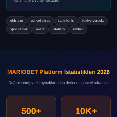
kullanıcılara sunulmaktadır.
giriş yap
güncel adres
canlı bahis
bakiye sorgula
spor verileri
analiz
istatistik
rehber
MARİOBET Platform İstatistikleri 2026
Doğrulanmış veri kaynaklarından derlenen güncel rakamlar
500+
10K+