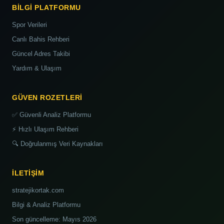
BILGI PLATFORMU
Spor Verileri
Canlı Bahis Rehberi
Güncel Adres Takibi
Yardım & Ulaşım
GÜVEN ROZETLERI
✅ Güvenli Analiz Platformu
⚡ Hızlı Ulaşım Rehberi
🔍 Doğrulanmış Veri Kaynakları
İLETIŞIM
stratejikortak.com
Bilgi & Analiz Platformu
Son güncelleme: Mayıs 2026