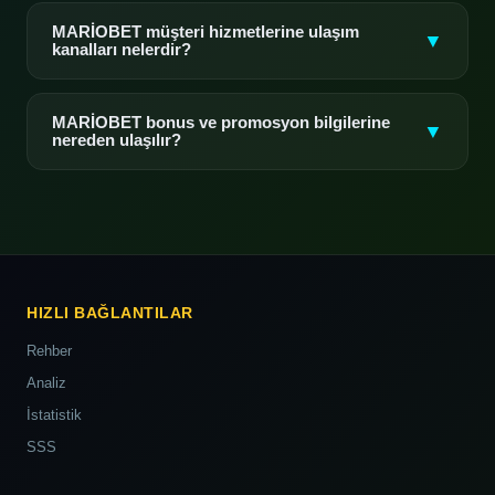
iOS 13 ve üzeri iPhone/iPad modelleri ile Android 8.0 ve
üzeri cihazlarla tam uyumlu çalışmaktadır. APK dosyası
MARİOBET müşteri hizmetlerine ulaşım
▼
kanalları nelerdir?
resmi kanaldan indirilebilmektedir.
7/24 canlı sohbet, e-posta desteği ve Telegram kanalı
üzerinden müşteri hizmetlerine ulaşım
MARİOBET bonus ve promosyon bilgilerine
▼
nereden ulaşılır?
sağlanabilmektedir. Ortalama yanıt süresi canlı
sohbette 2 dakikanın altındadır.
Promosyonlar sekmesinde hoşgeldin bonusu, kayıp
bonusu, yatırım bonusu ve freespin kampanyaları
detaylı çevrim koşullarıyla birlikte listelenmektedir.
Kampanyalar haftalık güncellenmektedir.
HIZLI BAĞLANTILAR
Rehber
Analiz
İstatistik
SSS