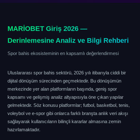
MARİOBET Giriş 2026 —
Derinlemesine Analiz ve Bilgi Rehberi
Spor bahis ekosisteminin en kapsamlı değerlendirmesi
Uluslararası spor bahis sektörü, 2026 yılı itibarıyla ciddi bir
dijital dönüşüm sürecinden geçmektedir. Bu dönüşümün
merkezinde yer alan platformların başında, geniş spor
kapsamı ve gelişmiş analiz altyapısıyla öne çıkan yapılar
gelmektedir. Söz konusu platformlar; futbol, basketbol, tenis,
voleybol ve e-spor gibi onlarca farklı branşta anlık veri akışı
sağlayarak kullanıcıların bilinçli kararlar almasına zemin
hazırlamaktadır.