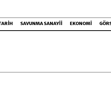
TARİH
SAVUNMA SANAYİİ
EKONOMİ
GÖRS