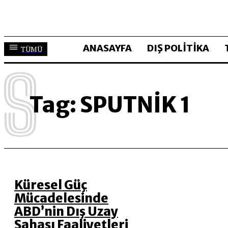
ANASAYFA
DIŞ POLİTİKA
TÜMÜ
S
Tag:
SPUTNIK 1
Küresel Güç
Mücadelesinde
ABD’nin Dış Uzay
Sahası Faaliyetleri