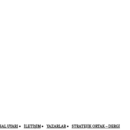
SAL UYARI
İLETIŞIM
YAZARLAR
STRATEJIK ORTAK – DERGI