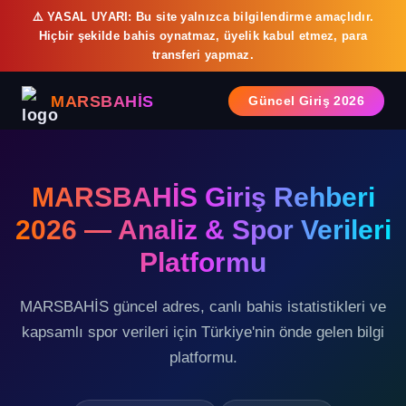
⚠️ YASAL UYARI: Bu site yalnızca bilgilendirme amaçlıdır.
Hiçbir şekilde bahis oynatmaz, üyelik kabul etmez, para
transferi yapmaz.
MARSBAHİS
Güncel Giriş 2026
MARSBAHİS Giriş Rehberi
2026 — Analiz & Spor Verileri
Platformu
MARSBAHİS güncel adres, canlı bahis istatistikleri ve
kapsamlı spor verileri için Türkiye'nin önde gelen bilgi
platformu.