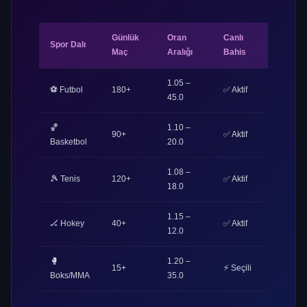
Günlük
Oran
Canlı
Spor Dalı
Maç
Aralığı
Bahis
1.05 –
⚽ Futbol
180+
✅ Aktif
45.0
🏀
1.10 –
90+
✅ Aktif
Basketbol
20.0
1.08 –
🎾 Tenis
120+
✅ Aktif
18.0
1.15 –
🏒 Hokey
40+
✅ Aktif
12.0
🥊
1.20 –
15+
⚡ Seçili
Boks/MMA
35.0