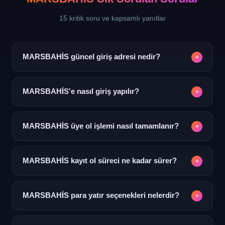
15 kritik soru ve kapsamlı yanıtlar
MARSBAHİS güncel giriş adresi nedir?
+
Güncel adres bilgisine bu bilgi platformu üzerinden anlık
olarak ulaşabilirsiniz. Adres değişikliklerinde yönlendirme
MARSBAHİS'e nasıl giriş yapılır?
+
sistemi otomatik devreye girer.
Güncel adres üzerinden giriş yap butonunu kullanarak
hesabınıza erişebilirsiniz. Doğru URL kullanımı kesintisiz
MARSBAHİS üye ol işlemi nasıl tamamlanır?
+
bağlantı için önemlidir.
Üye ol formunu doldurarak kayıt sürecini
başlatabilirsiniz. Doğrulama adımları tamamlandıktan
MARSBAHİS kayıt ol süreci ne kadar sürer?
+
sonra hesabınız aktif hale gelir.
Kayıt ol işlemi ortalama 2-3 dakika içinde
tamamlanmaktadır. Kimlik doğrulama adımı ek süre
MARSBAHİS para yatır seçenekleri nelerdir?
+
gerektirebilir.
Para yatır işlemleri için banka havalesi, kredi kartı ve e-