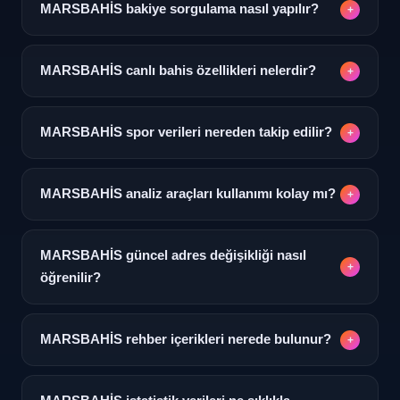
cüzdan dahil çoklu ödeme yöntemi sunulmaktadır.
MARSBAHİS bakiye sorgulama nasıl yapılır?
+
Hesap panelinden bakiye bilgilerinize anlık
ulaşabilirsiniz. Bakiye geçmişi ve işlem detayları da bu
MARSBAHİS canlı bahis özellikleri nelerdir?
+
bölümde görüntülenir.
Canlı bahis bölümünde 40'tan fazla spor dalında anlık
oranlar ve maç içi istatistikler sunulmaktadır. Oran
MARSBAHİS spor verileri nereden takip edilir?
+
güncellemeleri saniyeler içinde yansıtılır.
Spor verileri ve istatistik bölümünden anlık veriler
izlenebilir. Futbol, basketbol ve tenis başta olmak üzere
MARSBAHİS analiz araçları kullanımı kolay mı?
+
tüm dallar kapsanmaktadır.
Analiz araçları sezgisel arayüzüyle kolayca kullanılabilir.
Rehber bölümünde adım adım kullanım kılavuzları
MARSBAHİS güncel adres değişikliği nasıl
+
mevcuttur.
öğrenilir?
Bu bilgi platformunu düzenli takip ederek güncel adres
bilgisine her zaman ulaşabilirsiniz. Bildirim sistemi de
MARSBAHİS rehber içerikleri nerede bulunur?
+
mevcuttur.
Rehber bölümünde tüm kullanım kılavuzları, giriş yap
adımları ve platform özellikleri detaylı şekilde