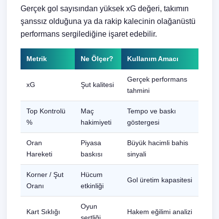
Gerçek gol sayısından yüksek xG değeri, takımın
şanssız olduğuna ya da rakip kalecinin olağanüstü
performans sergilediğine işaret edebilir.
Metrik
Ne Ölçer?
Kullanım Amacı
Gerçek performans
xG
Şut kalitesi
tahmini
Top Kontrolü
Maç
Tempo ve baskı
%
hakimiyeti
göstergesi
Oran
Piyasa
Büyük hacimli bahis
Hareketi
baskısı
sinyali
Korner / Şut
Hücum
Gol üretim kapasitesi
Oranı
etkinliği
Oyun
Kart Sıklığı
Hakem eğilimi analizi
sertliği