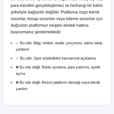
para transferi gerçekleştirmez ve herhangi bir bahis
şirketiyle bağlantılı değildir. Platforma özgü teknik
sorunlar, hesap sorunları veya ödeme sorunları için
doğrudan platformun müşteri destek hattına
başvurmanız gerekmektedir.
✅ Bu site: Bilgi, rehber, analiz çerçevesi, adres takip
yöntemi
✅ Bu site: Spor istatistikleri kavramsal açıklama
❌ Bu site değil: Bahis oynama, para yatırma, üyelik
açma
❌ Bu site değil: Resmi platform desteği veya teknik
yardım