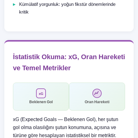
Kümülatif yorgunluk: yoğun fikstür dönemlerinde
kritik
İstatistik Okuma: xG, Oran Hareketi
ve Temel Metrikler
xG
Beklenen Gol
Oran Hareketi
xG (Expected Goals — Beklenen Gol), her şutun
gol olma olasılığını şutun konumuna, açısına ve
türüne göre hesaplayan istatistiksel bir metriktir.