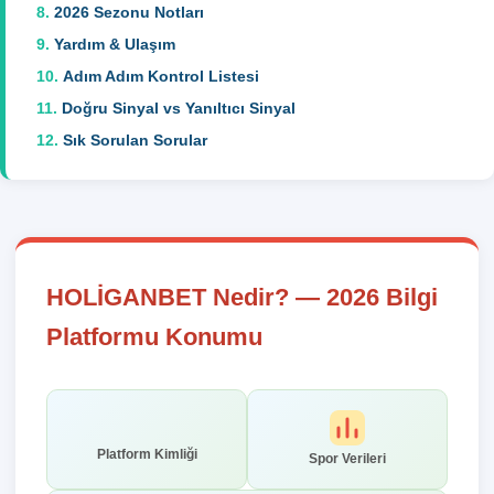
2026 Sezonu Notları
Yardım & Ulaşım
Adım Adım Kontrol Listesi
Doğru Sinyal vs Yanıltıcı Sinyal
Sık Sorulan Sorular
HOLİGANBET Nedir? — 2026 Bilgi
Platformu Konumu
Platform Kimliği
Spor Verileri