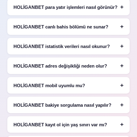
+
HOLİGANBET para yatır işlemleri nasıl görünür?
+
HOLİGANBET canlı bahis bölümü ne sunar?
+
HOLİGANBET istatistik verileri nasıl okunur?
+
HOLİGANBET adres değişikliği neden olur?
+
HOLİGANBET mobil uyumlu mu?
+
HOLİGANBET bakiye sorgulama nasıl yapılır?
+
HOLİGANBET kayıt ol için yaş sınırı var mı?