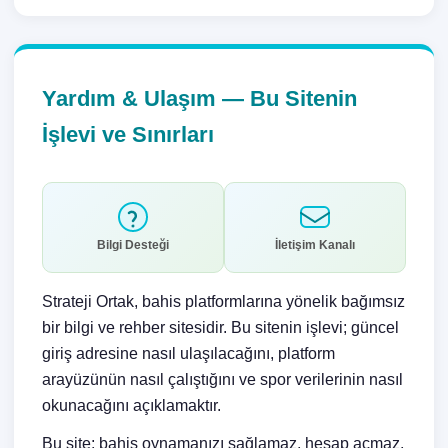
Yardım & Ulaşım — Bu Sitenin
İşlevi ve Sınırları
Bilgi Desteği
İletişim Kanalı
Strateji Ortak, bahis platformlarına yönelik bağımsız
bir bilgi ve rehber sitesidir. Bu sitenin işlevi; güncel
giriş adresine nasıl ulaşılacağını, platform
arayüzünün nasıl çalıştığını ve spor verilerinin nasıl
okunacağını açıklamaktır.
Bu site; bahis oynamanızı sağlamaz, hesap açmaz,