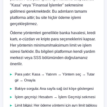
"Kasa" veya "Finansal İşlemler" sekmesine
gidilmesi gerekmektedir. Bu adımların tamamı
platforma aittir; bu site hiçbir ödeme işlemi
gerçekleştirmez.
Ödeme yöntemleri genellikle banka havalesi, kredi
kartı, e-cüzdan ve kripto para seçeneklerini kapsar.
Her yöntemin minimum/maksimum limit ve işlem
süresi farklıdır. Bu bilgileri platformun kendi yardım
merkezi veya SSS bölümünden doğrulamanız
önerilir.
Para yatır: Kasa → Yatırım → Yöntem seç → Tutar
gir → Onayla
Bakiye sorgula: Ana sayfa sağ üst köşe göstergesi
İşlem geçmişi: Hesabım → İşlem Geçmişi sekmesi
Limit bilgisi: Her ödeme yöntemi için ayrı limit tablosu