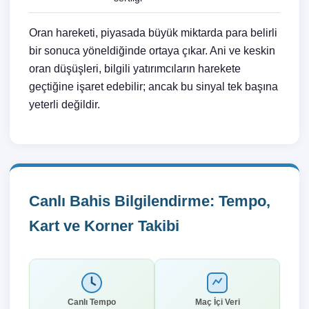
Oran hareketi, piyasada büyük miktarda para belirli
bir sonuca yöneldiğinde ortaya çıkar. Ani ve keskin
oran düşüşleri, bilgili yatırımcıların harekete
geçtiğine işaret edebilir; ancak bu sinyal tek başına
yeterli değildir.
Canlı Bahis Bilgilendirme: Tempo,
Kart ve Korner Takibi
Canlı Tempo
Maç İçi Veri