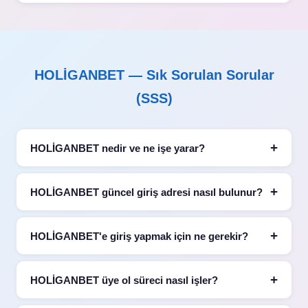
HOLİGANBET — Sık Sorulan Sorular
(SSS)
+
HOLİGANBET nedir ve ne işe yarar?
+
HOLİGANBET güncel giriş adresi nasıl bulunur?
+
HOLİGANBET'e giriş yapmak için ne gerekir?
+
HOLİGANBET üye ol süreci nasıl işler?