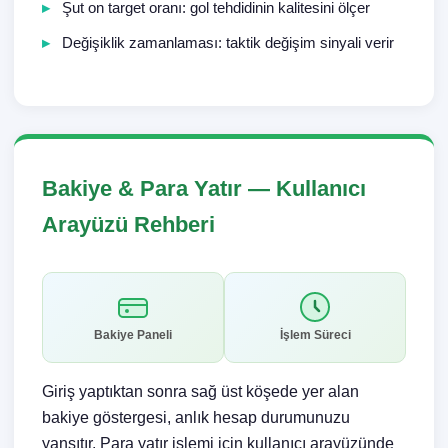
Şut on target oranı: gol tehdidinin kalitesini ölçer
Değişiklik zamanlaması: taktik değişim sinyali verir
Bakiye & Para Yatır — Kullanıcı
Arayüzü Rehberi
Bakiye Paneli
İşlem Süreci
Giriş yaptıktan sonra sağ üst köşede yer alan
bakiye göstergesi, anlık hesap durumunuzu
yansıtır. Para yatır işlemi için kullanıcı arayüzünde