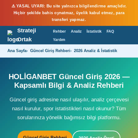
⚠️ YASAL UYARI: Bu site yalnızca bilgilendirme amaçlıdır.
Hiçbir şekilde bahis oynatmaz, üyelik kabul etmez, para
transferi yapmaz.
Strateji
Rehber
Analiz
İstatistik
FAQ
Ortak
Yardım
Ana Sayfa
Güncel Giriş Rehberi
2026 Analiz & İstatistik
HOLİGANBET Güncel Giriş 2026 —
Kapsamlı Bilgi & Analiz Rehberi
Güncel giriş adresine nasıl ulaşılır, analiz çerçevesi
nasıl kurulur, spor istatistikleri nasıl okunur? Tüm
sorularınıza yönelik bağımsız bilgi platformu.
Güncel Giriş Rehberi