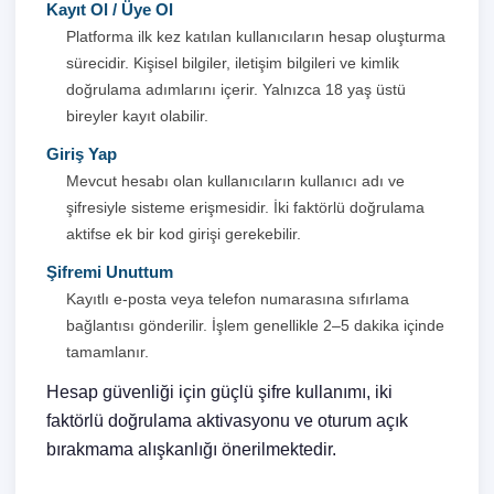
Kayıt Ol / Üye Ol
Platforma ilk kez katılan kullanıcıların hesap oluşturma
sürecidir. Kişisel bilgiler, iletişim bilgileri ve kimlik
doğrulama adımlarını içerir. Yalnızca 18 yaş üstü
bireyler kayıt olabilir.
Giriş Yap
Mevcut hesabı olan kullanıcıların kullanıcı adı ve
şifresiyle sisteme erişmesidir. İki faktörlü doğrulama
aktifse ek bir kod girişi gerekebilir.
Şifremi Unuttum
Kayıtlı e-posta veya telefon numarasına sıfırlama
bağlantısı gönderilir. İşlem genellikle 2–5 dakika içinde
tamamlanır.
Hesap güvenliği için güçlü şifre kullanımı, iki
faktörlü doğrulama aktivasyonu ve oturum açık
bırakmama alışkanlığı önerilmektedir.