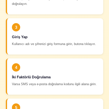
doğrulayın.
3
Giriş Yap
Kullanıcı adı ve şifrenizi giriş formuna girin, butona tıklayın.
4
İki Faktörlü Doğrulama
Varsa SMS veya e-posta doğrulama kodunu ilgili alana girin.
5