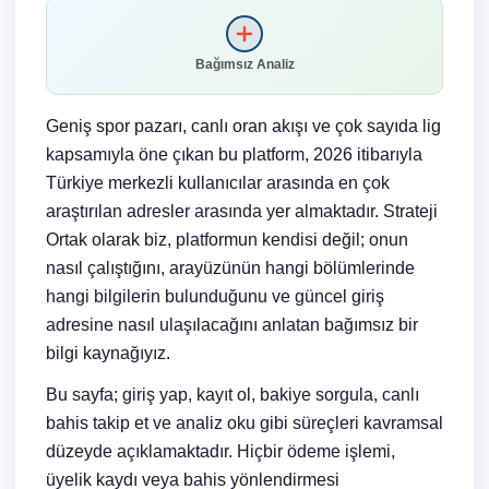
Bağımsız Analiz
Geniş spor pazarı, canlı oran akışı ve çok sayıda lig
kapsamıyla öne çıkan bu platform, 2026 itibarıyla
Türkiye merkezli kullanıcılar arasında en çok
araştırılan adresler arasında yer almaktadır. Strateji
Ortak olarak biz, platformun kendisi değil; onun
nasıl çalıştığını, arayüzünün hangi bölümlerinde
hangi bilgilerin bulunduğunu ve güncel giriş
adresine nasıl ulaşılacağını anlatan bağımsız bir
bilgi kaynağıyız.
Bu sayfa; giriş yap, kayıt ol, bakiye sorgula, canlı
bahis takip et ve analiz oku gibi süreçleri kavramsal
düzeyde açıklamaktadır. Hiçbir ödeme işlemi,
üyelik kaydı veya bahis yönlendirmesi