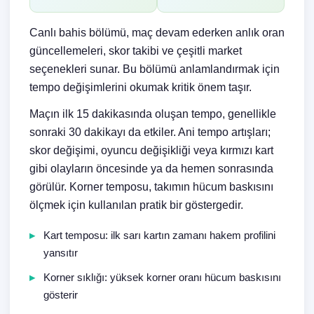
Canlı bahis bölümü, maç devam ederken anlık oran
güncellemeleri, skor takibi ve çeşitli market
seçenekleri sunar. Bu bölümü anlamlandırmak için
tempo değişimlerini okumak kritik önem taşır.
Maçın ilk 15 dakikasında oluşan tempo, genellikle
sonraki 30 dakikayı da etkiler. Ani tempo artışları;
skor değişimi, oyuncu değişikliği veya kırmızı kart
gibi olayların öncesinde ya da hemen sonrasında
görülür. Korner temposu, takımın hücum baskısını
ölçmek için kullanılan pratik bir göstergedir.
Kart temposu: ilk sarı kartın zamanı hakem profilini
yansıtır
Korner sıklığı: yüksek korner oranı hücum baskısını
gösterir