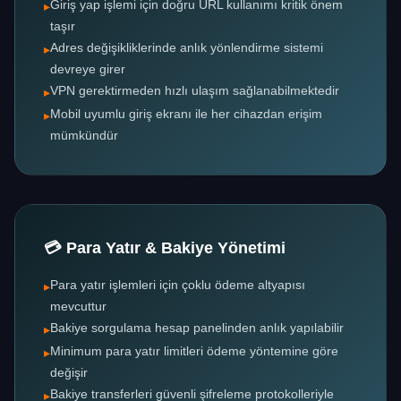
Giriş yap işlemi için doğru URL kullanımı kritik önem
taşır
Adres değişikliklerinde anlık yönlendirme sistemi
devreye girer
VPN gerektirmeden hızlı ulaşım sağlanabilmektedir
Mobil uyumlu giriş ekranı ile her cihazdan erişim
mümkündür
💳 Para Yatır & Bakiye Yönetimi
Para yatır işlemleri için çoklu ödeme altyapısı
mevcuttur
Bakiye sorgulama hesap panelinden anlık yapılabilir
Minimum para yatır limitleri ödeme yöntemine göre
değişir
Bakiye transferleri güvenli şifreleme protokolleriyle