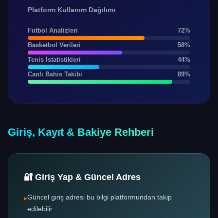
Platform Kullanım Dağılımı
Futbol Analizleri
72%
Basketbol Verileri
58%
Tenis İstatistikleri
44%
Canlı Bahis Takibi
89%
Giriş, Kayıt & Bakiye Rehberi
🔐 Giriş Yap & Güncel Adres
Güncel giriş adresi bu bilgi platformundan takip
edilebilir