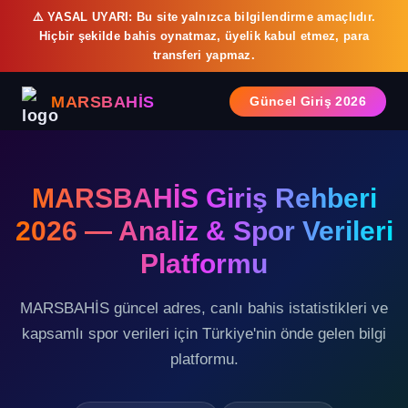
⚠️ YASAL UYARI: Bu site yalnızca bilgilendirme amaçlıdır.
Hiçbir şekilde bahis oynatmaz, üyelik kabul etmez, para
transferi yapmaz.
MARSBAHİS
Güncel Giriş 2026
MARSBAHİS Giriş Rehberi
2026 — Analiz & Spor Verileri
Platformu
MARSBAHİS güncel adres, canlı bahis istatistikleri ve
kapsamlı spor verileri için Türkiye'nin önde gelen bilgi
platformu.