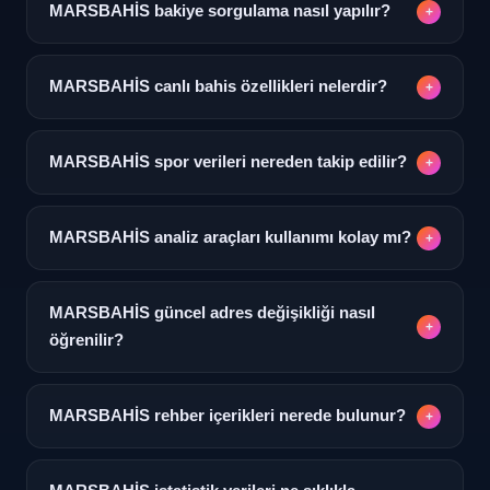
cüzdan dahil çoklu ödeme yöntemi sunulmaktadır.
MARSBAHİS bakiye sorgulama nasıl yapılır?
+
Hesap panelinden bakiye bilgilerinize anlık
ulaşabilirsiniz. Bakiye geçmişi ve işlem detayları da bu
MARSBAHİS canlı bahis özellikleri nelerdir?
+
bölümde görüntülenir.
Canlı bahis bölümünde 40'tan fazla spor dalında anlık
oranlar ve maç içi istatistikler sunulmaktadır. Oran
MARSBAHİS spor verileri nereden takip edilir?
+
güncellemeleri saniyeler içinde yansıtılır.
Spor verileri ve istatistik bölümünden anlık veriler
izlenebilir. Futbol, basketbol ve tenis başta olmak üzere
MARSBAHİS analiz araçları kullanımı kolay mı?
+
tüm dallar kapsanmaktadır.
Analiz araçları sezgisel arayüzüyle kolayca kullanılabilir.
Rehber bölümünde adım adım kullanım kılavuzları
MARSBAHİS güncel adres değişikliği nasıl
+
mevcuttur.
öğrenilir?
Bu bilgi platformunu düzenli takip ederek güncel adres
bilgisine her zaman ulaşabilirsiniz. Bildirim sistemi de
MARSBAHİS rehber içerikleri nerede bulunur?
+
mevcuttur.
Rehber bölümünde tüm kullanım kılavuzları, giriş yap
adımları ve platform özellikleri detaylı şekilde