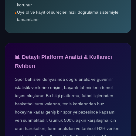
korunur
Üye ol ve kayıt ol süreçleri hızlı doğrulama sistemiyle
tamamlanır
📊 Detaylı Platform Analizi & Kullanıcı
Rehberi
Spor bahisleri dünyasında doğru analiz ve güvenilir
istatistik verilerine erişim, başarılı tahminlerin temel
taşını oluşturur. Bu bilgi platformu; futbol liglerinden
basketbol turnuvalarına, tenis kortlarından buz
hokeyine kadar geniş bir spor yelpazesinde kapsamlı
veri sunmaktadır. Günlük 500'ü aşkın karşılaşma için
oran hareketleri, form analizleri ve tarihsel H2H verileri