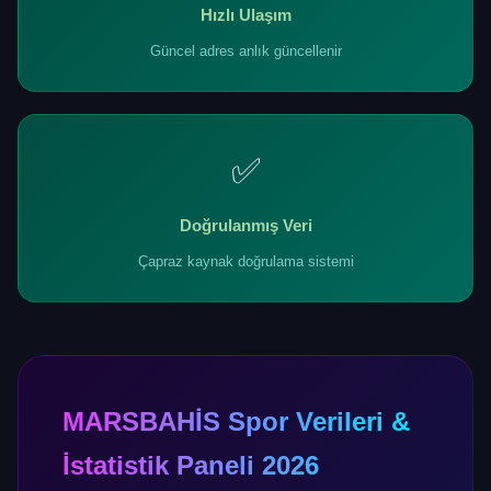
Hızlı Ulaşım
Güncel adres anlık güncellenir
✅
Doğrulanmış Veri
Çapraz kaynak doğrulama sistemi
MARSBAHİS Spor Verileri &
İstatistik Paneli 2026