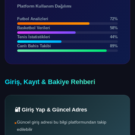
Platform Kullanım Dağılımı
Futbol Analizleri
72%
Basketbol Verileri
58%
Tenis İstatistikleri
44%
Canlı Bahis Takibi
89%
Giriş, Kayıt & Bakiye Rehberi
🔐 Giriş Yap & Güncel Adres
Güncel giriş adresi bu bilgi platformundan takip
edilebilir