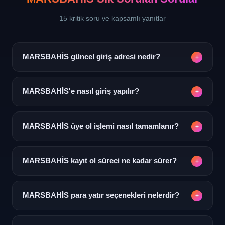
15 kritik soru ve kapsamlı yanıtlar
MARSBAHİS güncel giriş adresi nedir?
+
Güncel adres bilgisine bu bilgi platformu üzerinden anlık
olarak ulaşabilirsiniz. Adres değişikliklerinde yönlendirme
MARSBAHİS'e nasıl giriş yapılır?
+
sistemi otomatik devreye girer.
Güncel adres üzerinden giriş yap butonunu kullanarak
hesabınıza erişebilirsiniz. Doğru URL kullanımı kesintisiz
MARSBAHİS üye ol işlemi nasıl tamamlanır?
+
bağlantı için önemlidir.
Üye ol formunu doldurarak kayıt sürecini
başlatabilirsiniz. Doğrulama adımları tamamlandıktan
MARSBAHİS kayıt ol süreci ne kadar sürer?
+
sonra hesabınız aktif hale gelir.
Kayıt ol işlemi ortalama 2-3 dakika içinde
tamamlanmaktadır. Kimlik doğrulama adımı ek süre
MARSBAHİS para yatır seçenekleri nelerdir?
+
gerektirebilir.
Para yatır işlemleri için banka havalesi, kredi kartı ve e-