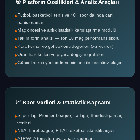
🎯 Platform Özellikleri & Analiz Araçları
Futbol, basketbol, tenis ve 40+ spor dalında canlı
bahis oranları
Maç öncesi ve anlık istatistik karşılaştırma modülü
Takım form analizi — son 10 maç performans skoru
Kart, korner ve gol beklenti değerleri (xG verileri)
Oran hareketleri ve piyasa değişim grafikleri
Güncel adres yönlendirme sistemi ile kesintisiz ulaşım
📈 Spor Verileri & İstatistik Kapsamı
Süper Lig, Premier League, La Liga, Bundesliga maç
verileri
NBA, EuroLeague, FIBA basketbol istatistik arşivi
ATP/WTA tenis turnuva analiz raporları