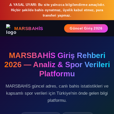
⚠️ YASAL UYARI: Bu site yalnızca bilgilendirme amaçlıdır.
Hiçbir şekilde bahis oynatmaz, üyelik kabul etmez, para
transferi yapmaz.
MARSBAHİS
Güncel Giriş 2026
MARSBAHİS Giriş Rehberi
2026 — Analiz & Spor Verileri
Platformu
MARSBAHİS güncel adres, canlı bahis istatistikleri ve
kapsamlı spor verileri için Türkiye'nin önde gelen bilgi
platformu.