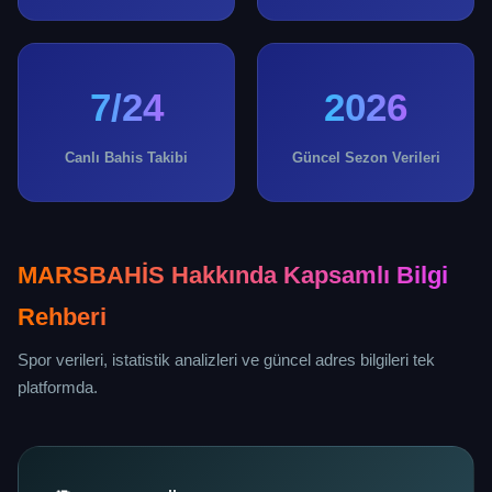
7/24
2026
Canlı Bahis Takibi
Güncel Sezon Verileri
MARSBAHİS Hakkında Kapsamlı Bilgi
Rehberi
Spor verileri, istatistik analizleri ve güncel adres bilgileri tek
platformda.