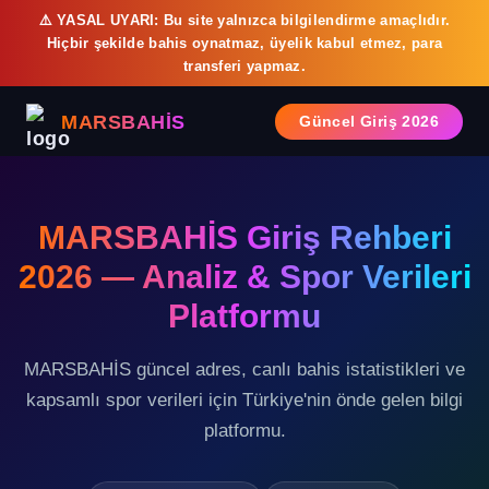
⚠️ YASAL UYARI: Bu site yalnızca bilgilendirme amaçlıdır.
Hiçbir şekilde bahis oynatmaz, üyelik kabul etmez, para
transferi yapmaz.
MARSBAHİS
Güncel Giriş 2026
MARSBAHİS Giriş Rehberi
2026 — Analiz & Spor Verileri
Platformu
MARSBAHİS güncel adres, canlı bahis istatistikleri ve
kapsamlı spor verileri için Türkiye'nin önde gelen bilgi
platformu.