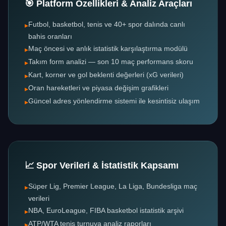
🎯 Platform Özellikleri & Analiz Araçları
Futbol, basketbol, tenis ve 40+ spor dalında canlı
bahis oranları
Maç öncesi ve anlık istatistik karşılaştırma modülü
Takım form analizi — son 10 maç performans skoru
Kart, korner ve gol beklenti değerleri (xG verileri)
Oran hareketleri ve piyasa değişim grafikleri
Güncel adres yönlendirme sistemi ile kesintisiz ulaşım
📈 Spor Verileri & İstatistik Kapsamı
Süper Lig, Premier League, La Liga, Bundesliga maç
verileri
NBA, EuroLeague, FIBA basketbol istatistik arşivi
ATP/WTA tenis turnuva analiz raporları