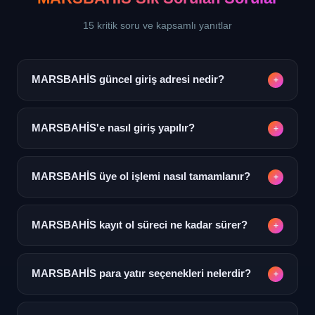
15 kritik soru ve kapsamlı yanıtlar
MARSBAHİS güncel giriş adresi nedir?
+
Güncel adres bilgisine bu bilgi platformu üzerinden anlık
olarak ulaşabilirsiniz. Adres değişikliklerinde yönlendirme
MARSBAHİS'e nasıl giriş yapılır?
+
sistemi otomatik devreye girer.
Güncel adres üzerinden giriş yap butonunu kullanarak
hesabınıza erişebilirsiniz. Doğru URL kullanımı kesintisiz
MARSBAHİS üye ol işlemi nasıl tamamlanır?
+
bağlantı için önemlidir.
Üye ol formunu doldurarak kayıt sürecini
başlatabilirsiniz. Doğrulama adımları tamamlandıktan
MARSBAHİS kayıt ol süreci ne kadar sürer?
+
sonra hesabınız aktif hale gelir.
Kayıt ol işlemi ortalama 2-3 dakika içinde
tamamlanmaktadır. Kimlik doğrulama adımı ek süre
MARSBAHİS para yatır seçenekleri nelerdir?
+
gerektirebilir.
Para yatır işlemleri için banka havalesi, kredi kartı ve e-