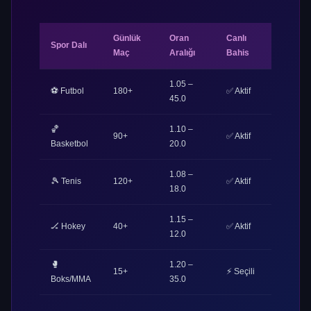
Günlük
Oran
Canlı
Spor Dalı
Maç
Aralığı
Bahis
1.05 –
⚽ Futbol
180+
✅ Aktif
45.0
🏀
1.10 –
90+
✅ Aktif
Basketbol
20.0
1.08 –
🎾 Tenis
120+
✅ Aktif
18.0
1.15 –
🏒 Hokey
40+
✅ Aktif
12.0
🥊
1.20 –
15+
⚡ Seçili
Boks/MMA
35.0