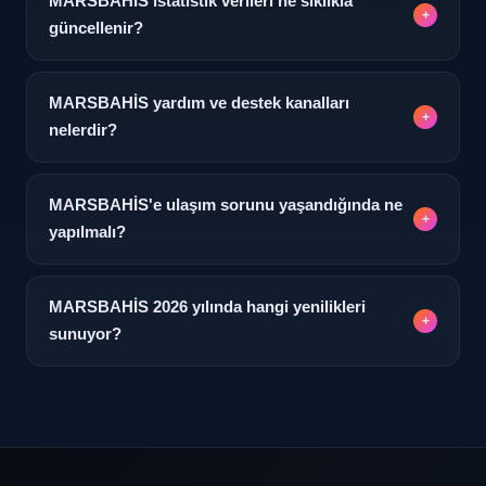
MARSBAHİS istatistik verileri ne sıklıkla
+
açıklanmaktadır.
güncellenir?
İstatistik verileri anlık güncellenmektedir. Doğrulanmış
veri kaynakları kullanılarak yüksek doğruluk oranı
MARSBAHİS yardım ve destek kanalları
+
sağlanmaktadır.
nelerdir?
Yardım bölümünden canlı destek, e-posta ve SSS
kanallarına ulaşım sağlanabilmektedir. 7/24 destek
MARSBAHİS'e ulaşım sorunu yaşandığında ne
+
hizmeti mevcuttur.
yapılmalı?
Ulaşım sorunu yaşandığında öncelikle güncel adres
bölümü kontrol edilmeli, ardından yardım kanallarına
MARSBAHİS 2026 yılında hangi yenilikleri
+
başvurulmalıdır.
sunuyor?
2026 yılında geliştirilmiş analiz araçları, genişletilmiş
spor verileri ve yenilenen canlı bahis arayüzü kullanıcı
deneyimini üst seviyeye taşımaktadır.