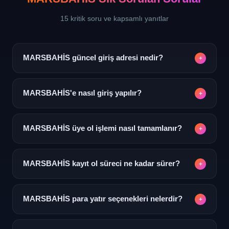
15 kritik soru ve kapsamlı yanıtlar
MARSBAHİS güncel giriş adresi nedir?
+
Güncel adres bilgisine bu bilgi platformu üzerinden anlık
olarak ulaşabilirsiniz. Adres değişikliklerinde yönlendirme
MARSBAHİS'e nasıl giriş yapılır?
+
sistemi otomatik devreye girer.
Güncel adres üzerinden giriş yap butonunu kullanarak
hesabınıza erişebilirsiniz. Doğru URL kullanımı kesintisiz
MARSBAHİS üye ol işlemi nasıl tamamlanır?
+
bağlantı için önemlidir.
Üye ol formunu doldurarak kayıt sürecini
başlatabilirsiniz. Doğrulama adımları tamamlandıktan
MARSBAHİS kayıt ol süreci ne kadar sürer?
+
sonra hesabınız aktif hale gelir.
Kayıt ol işlemi ortalama 2-3 dakika içinde
tamamlanmaktadır. Kimlik doğrulama adımı ek süre
MARSBAHİS para yatır seçenekleri nelerdir?
+
gerektirebilir.
Para yatır işlemleri için banka havalesi, kredi kartı ve e-