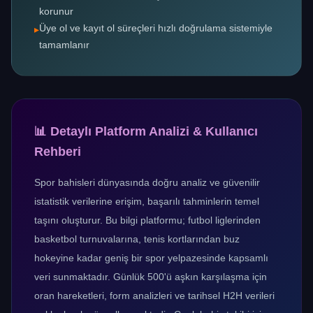
korunur
Üye ol ve kayıt ol süreçleri hızlı doğrulama sistemiyle
tamamlanır
📊 Detaylı Platform Analizi & Kullanıcı
Rehberi
Spor bahisleri dünyasında doğru analiz ve güvenilir
istatistik verilerine erişim, başarılı tahminlerin temel
taşını oluşturur. Bu bilgi platformu; futbol liglerinden
basketbol turnuvalarına, tenis kortlarından buz
hokeyine kadar geniş bir spor yelpazesinde kapsamlı
veri sunmaktadır. Günlük 500'ü aşkın karşılaşma için
oran hareketleri, form analizleri ve tarihsel H2H verileri