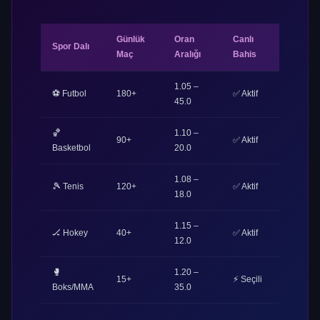
Günlük
Oran
Canlı
Spor Dalı
Maç
Aralığı
Bahis
1.05 –
⚽ Futbol
180+
✅ Aktif
45.0
🏀
1.10 –
90+
✅ Aktif
Basketbol
20.0
1.08 –
🎾 Tenis
120+
✅ Aktif
18.0
1.15 –
🏒 Hokey
40+
✅ Aktif
12.0
🥊
1.20 –
15+
⚡ Seçili
Boks/MMA
35.0