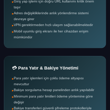
Giriş yap işlemi için doğru URL kullanımı kritik önem
taşır
Adres değişikliklerinde anlık yönlendirme sistemi
devreye girer
VPN gerektirmeden hızlı ulaşım sağlanabilmektedir
Mobil uyumlu giriş ekranı ile her cihazdan erişim
mümkündür
💳 Para Yatır & Bakiye Yönetimi
Para yatır işlemleri için çoklu ödeme altyapısı
mevcuttur
Bakiye sorgulama hesap panelinden anlık yapılabilir
Minimum para yatır limitleri ödeme yöntemine göre
değişir
Bakiye transferleri güvenli şifreleme protokolleriyle