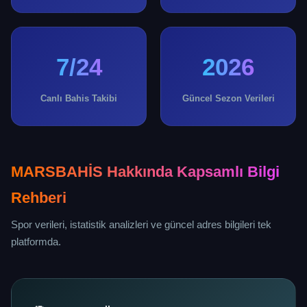
7/24
2026
Canlı Bahis Takibi
Güncel Sezon Verileri
MARSBAHİS Hakkında Kapsamlı Bilgi
Rehberi
Spor verileri, istatistik analizleri ve güncel adres bilgileri tek
platformda.