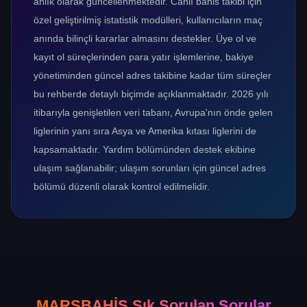
anlık olarak güncellenmektedir. Canlı bahis takibi için
özel geliştirilmiş istatistik modülleri, kullanıcıların maç
anında bilinçli kararlar almasını destekler. Üye ol ve
kayıt ol süreçlerinden para yatır işlemlerine, bakiye
yönetiminden güncel adres takibine kadar tüm süreçler
bu rehberde detaylı biçimde açıklanmaktadır. 2026 yılı
itibarıyla genişletilen veri tabanı, Avrupa'nın önde gelen
liglerinin yanı sıra Asya ve Amerika kıtası liglerini de
kapsamaktadır. Yardım bölümünden destek ekibine
ulaşım sağlanabilir; ulaşım sorunları için güncel adres
bölümü düzenli olarak kontrol edilmelidir.
MARSBAHİS Sık Sorulan Sorular