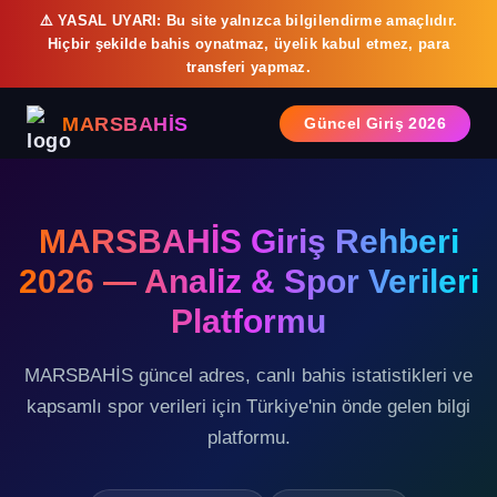
⚠️ YASAL UYARI: Bu site yalnızca bilgilendirme amaçlıdır.
Hiçbir şekilde bahis oynatmaz, üyelik kabul etmez, para
transferi yapmaz.
MARSBAHİS
Güncel Giriş 2026
MARSBAHİS Giriş Rehberi
2026 — Analiz & Spor Verileri
Platformu
MARSBAHİS güncel adres, canlı bahis istatistikleri ve
kapsamlı spor verileri için Türkiye'nin önde gelen bilgi
platformu.