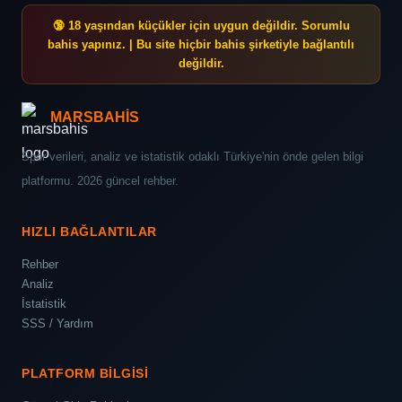
🔞 18 yaşından küçükler için uygun değildir. Sorumlu
bahis yapınız. | Bu site hiçbir bahis şirketiyle bağlantılı
değildir.
MARSBAHİS
Spor verileri, analiz ve istatistik odaklı Türkiye'nin önde gelen bilgi
platformu. 2026 güncel rehber.
HIZLI BAĞLANTILAR
Rehber
Analiz
İstatistik
SSS / Yardım
PLATFORM BILGISI