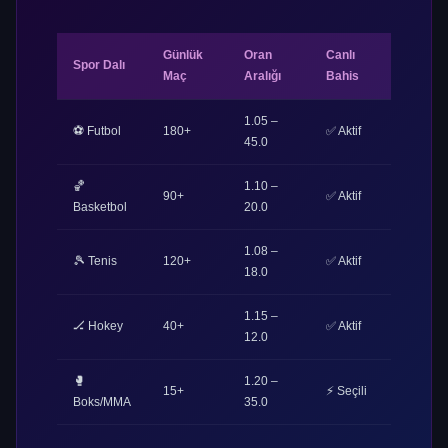
Günlük
Oran
Canlı
Spor Dalı
Maç
Aralığı
Bahis
1.05 –
⚽ Futbol
180+
✅ Aktif
45.0
🏀
1.10 –
90+
✅ Aktif
Basketbol
20.0
1.08 –
🎾 Tenis
120+
✅ Aktif
18.0
1.15 –
🏒 Hokey
40+
✅ Aktif
12.0
🥊
1.20 –
15+
⚡ Seçili
Boks/MMA
35.0