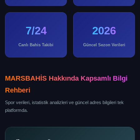
7/24
2026
Canlı Bahis Takibi
Güncel Sezon Verileri
MARSBAHİS Hakkında Kapsamlı Bilgi
Rehberi
Spor verileri, istatistik analizleri ve güncel adres bilgileri tek
platformda.