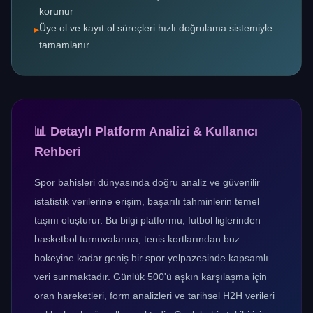
korunur
Üye ol ve kayıt ol süreçleri hızlı doğrulama sistemiyle
tamamlanır
📊 Detaylı Platform Analizi & Kullanıcı
Rehberi
Spor bahisleri dünyasında doğru analiz ve güvenilir
istatistik verilerine erişim, başarılı tahminlerin temel
taşını oluşturur. Bu bilgi platformu; futbol liglerinden
basketbol turnuvalarına, tenis kortlarından buz
hokeyine kadar geniş bir spor yelpazesinde kapsamlı
veri sunmaktadır. Günlük 500'ü aşkın karşılaşma için
oran hareketleri, form analizleri ve tarihsel H2H verileri