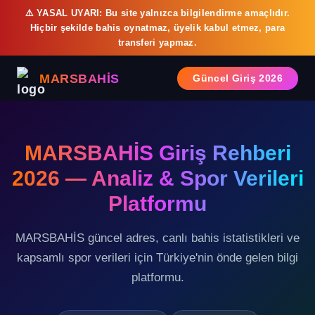
⚠️ YASAL UYARI: Bu site yalnızca bilgilendirme amaçlıdır.
Hiçbir şekilde bahis oynatmaz, üyelik kabul etmez, para
transferi yapmaz.
MARSBAHİS
Güncel Giriş 2026
MARSBAHİS Giriş Rehberi
2026 — Analiz & Spor Verileri
Platformu
MARSBAHİS güncel adres, canlı bahis istatistikleri ve
kapsamlı spor verileri için Türkiye'nin önde gelen bilgi
platformu.