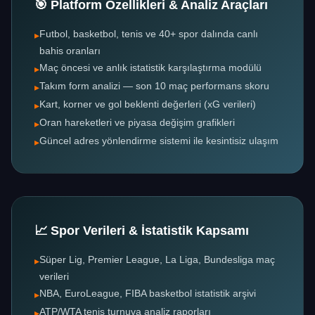
🎯 Platform Özellikleri & Analiz Araçları
Futbol, basketbol, tenis ve 40+ spor dalında canlı
bahis oranları
Maç öncesi ve anlık istatistik karşılaştırma modülü
Takım form analizi — son 10 maç performans skoru
Kart, korner ve gol beklenti değerleri (xG verileri)
Oran hareketleri ve piyasa değişim grafikleri
Güncel adres yönlendirme sistemi ile kesintisiz ulaşım
📈 Spor Verileri & İstatistik Kapsamı
Süper Lig, Premier League, La Liga, Bundesliga maç
verileri
NBA, EuroLeague, FIBA basketbol istatistik arşivi
ATP/WTA tenis turnuva analiz raporları