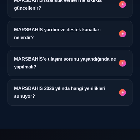
MARSBAHİS istatistik verileri ne sıklıkla
+
açıklanmaktadır.
güncellenir?
İstatistik verileri anlık güncellenmektedir. Doğrulanmış
veri kaynakları kullanılarak yüksek doğruluk oranı
MARSBAHİS yardım ve destek kanalları
+
sağlanmaktadır.
nelerdir?
Yardım bölümünden canlı destek, e-posta ve SSS
kanallarına ulaşım sağlanabilmektedir. 7/24 destek
MARSBAHİS'e ulaşım sorunu yaşandığında ne
+
hizmeti mevcuttur.
yapılmalı?
Ulaşım sorunu yaşandığında öncelikle güncel adres
bölümü kontrol edilmeli, ardından yardım kanallarına
MARSBAHİS 2026 yılında hangi yenilikleri
+
başvurulmalıdır.
sunuyor?
2026 yılında geliştirilmiş analiz araçları, genişletilmiş
spor verileri ve yenilenen canlı bahis arayüzü kullanıcı
deneyimini üst seviyeye taşımaktadır.