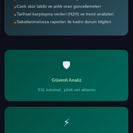
Canlı skor takibi ve anlık oran güncellemeleri
Tarihsel karşılaşma verileri (H2H) ve trend analizleri
Sakatlanma/ceza raporları ile kadro durum bilgileri
🛡️
Güvenli Analiz
SSL korumalı, şifreli veri aktarımı
⚡