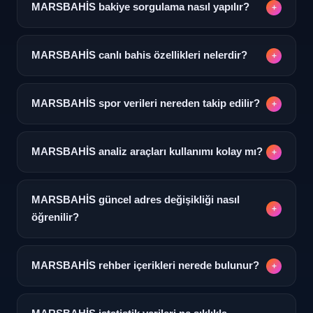
cüzdan dahil çoklu ödeme yöntemi sunulmaktadır.
MARSBAHİS bakiye sorgulama nasıl yapılır?
+
Hesap panelinden bakiye bilgilerinize anlık
ulaşabilirsiniz. Bakiye geçmişi ve işlem detayları da bu
MARSBAHİS canlı bahis özellikleri nelerdir?
+
bölümde görüntülenir.
Canlı bahis bölümünde 40'tan fazla spor dalında anlık
oranlar ve maç içi istatistikler sunulmaktadır. Oran
MARSBAHİS spor verileri nereden takip edilir?
+
güncellemeleri saniyeler içinde yansıtılır.
Spor verileri ve istatistik bölümünden anlık veriler
izlenebilir. Futbol, basketbol ve tenis başta olmak üzere
MARSBAHİS analiz araçları kullanımı kolay mı?
+
tüm dallar kapsanmaktadır.
Analiz araçları sezgisel arayüzüyle kolayca kullanılabilir.
Rehber bölümünde adım adım kullanım kılavuzları
MARSBAHİS güncel adres değişikliği nasıl
+
mevcuttur.
öğrenilir?
Bu bilgi platformunu düzenli takip ederek güncel adres
bilgisine her zaman ulaşabilirsiniz. Bildirim sistemi de
MARSBAHİS rehber içerikleri nerede bulunur?
+
mevcuttur.
Rehber bölümünde tüm kullanım kılavuzları, giriş yap
adımları ve platform özellikleri detaylı şekilde