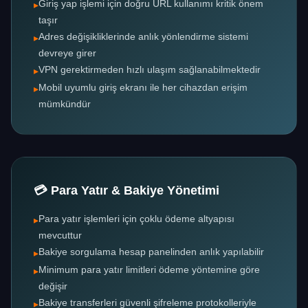
Giriş yap işlemi için doğru URL kullanımı kritik önem
taşır
Adres değişikliklerinde anlık yönlendirme sistemi
devreye girer
VPN gerektirmeden hızlı ulaşım sağlanabilmektedir
Mobil uyumlu giriş ekranı ile her cihazdan erişim
mümkündür
💳 Para Yatır & Bakiye Yönetimi
Para yatır işlemleri için çoklu ödeme altyapısı
mevcuttur
Bakiye sorgulama hesap panelinden anlık yapılabilir
Minimum para yatır limitleri ödeme yöntemine göre
değişir
Bakiye transferleri güvenli şifreleme protokolleriyle