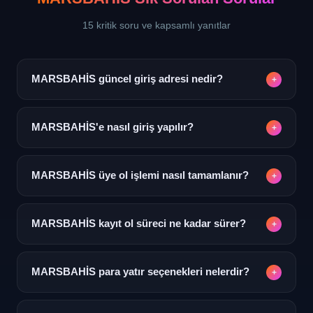
15 kritik soru ve kapsamlı yanıtlar
MARSBAHİS güncel giriş adresi nedir?
+
Güncel adres bilgisine bu bilgi platformu üzerinden anlık
olarak ulaşabilirsiniz. Adres değişikliklerinde yönlendirme
MARSBAHİS'e nasıl giriş yapılır?
+
sistemi otomatik devreye girer.
Güncel adres üzerinden giriş yap butonunu kullanarak
hesabınıza erişebilirsiniz. Doğru URL kullanımı kesintisiz
MARSBAHİS üye ol işlemi nasıl tamamlanır?
+
bağlantı için önemlidir.
Üye ol formunu doldurarak kayıt sürecini
başlatabilirsiniz. Doğrulama adımları tamamlandıktan
MARSBAHİS kayıt ol süreci ne kadar sürer?
+
sonra hesabınız aktif hale gelir.
Kayıt ol işlemi ortalama 2-3 dakika içinde
tamamlanmaktadır. Kimlik doğrulama adımı ek süre
MARSBAHİS para yatır seçenekleri nelerdir?
+
gerektirebilir.
Para yatır işlemleri için banka havalesi, kredi kartı ve e-