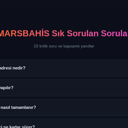
MARSBAHİS Sık Sorulan Sorula
15 kritik soru ve kapsamlı yanıtlar
dresi nedir?
i platformu üzerinden anlık olarak ulaşabilirsiniz. Adres değişikliklerin
apılır?
yap butonunu kullanarak hesabınıza erişebilirsiniz. Doğru URL kullanımı 
nasıl tamamlanır?
ıt sürecini başlatabilirsiniz. Doğrulama adımları tamamlandıktan sonra 
i ne kadar sürer?