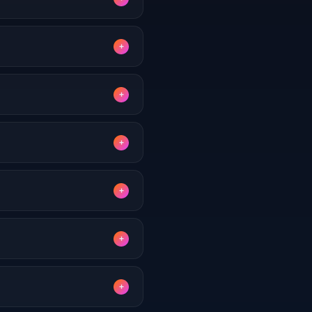
ebilir.
+
tadır.
+
ölümde görüntülenir.
+
 Oran güncellemeleri saniyeler
+
üzere tüm dallar
+
vuzları mevcuttur.
+