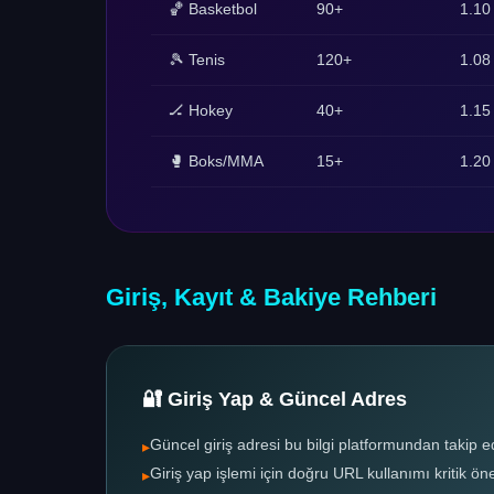
🏀 Basketbol
90+
1.10
🎾 Tenis
120+
1.08
🏒 Hokey
40+
1.15
🥊 Boks/MMA
15+
1.20
Giriş, Kayıt & Bakiye Rehberi
🔐 Giriş Yap & Güncel Adres
Güncel giriş adresi bu bilgi platformundan takip edi
Giriş yap işlemi için doğru URL kullanımı kritik ön