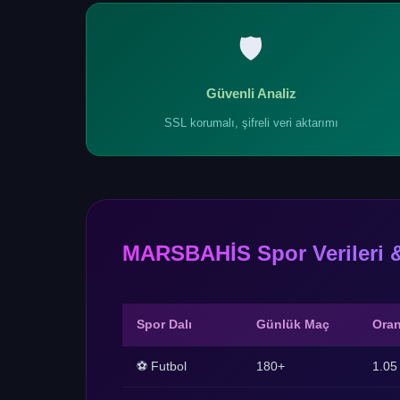
🛡️
Güvenli Analiz
SSL korumalı, şifreli veri aktarımı
MARSBAHİS Spor Verileri & 
Spor Dalı
Günlük Maç
Oran
⚽ Futbol
180+
1.05