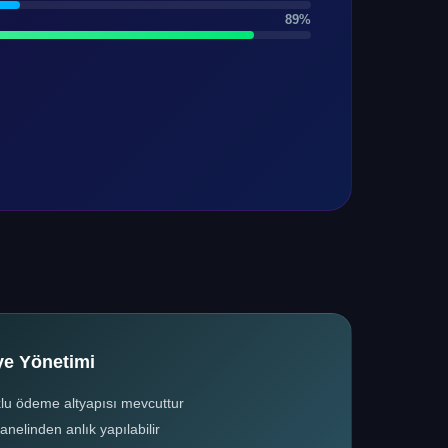
89%
ye Yönetimi
oklu ödeme altyapısı mevcuttur
elinden anlık yapılabilir