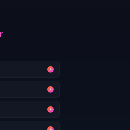
r
+
de yönlendirme sistemi
+
kesintisiz bağlantı için
+
hesabınız aktif hale gelir.
+