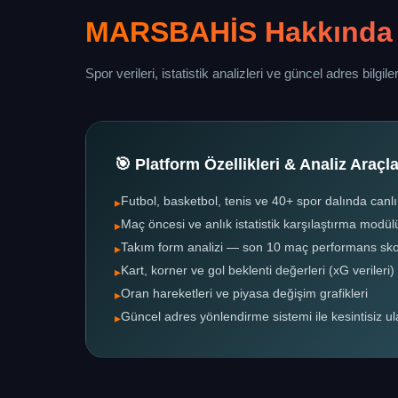
MARSBAHİS Hakkında K
Spor verileri, istatistik analizleri ve güncel adres bilgile
🎯 Platform Özellikleri & Analiz Araçla
Futbol, basketbol, tenis ve 40+ spor dalında canlı
Maç öncesi ve anlık istatistik karşılaştırma modül
Takım form analizi — son 10 maç performans sk
Kart, korner ve gol beklenti değerleri (xG verileri)
Oran hareketleri ve piyasa değişim grafikleri
Güncel adres yönlendirme sistemi ile kesintisiz u