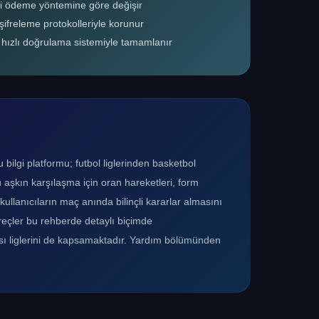
ri ödeme yöntemine göre değişir
 şifreleme protokolleriyle korunur
i hızlı doğrulama sistemiyle tamamlanır
u bilgi platformu; futbol liglerinden basketbol
 aşkın karşılaşma için oran hareketleri, form
, kullanıcıların maç anında bilinçli kararlar almasını
üreçler bu rehberde detaylı biçimde
ıtası liglerini de kapsamaktadır. Yardım bölümünden