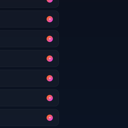
ebilir.
+
tadır.
+
ölümde görüntülenir.
+
 Oran güncellemeleri saniyeler
+
üzere tüm dallar
+
vuzları mevcuttur.
+