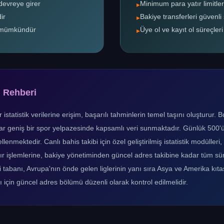
devreye girer
Minimum para yatır limitle
ir
Bakiye transferleri güvenli
im mümkündür
Üye ol ve kayıt ol süreçler
ı Rehberi
statistik verilerine erişim, başarılı tahminlerin temel taşını oluşturur. B
ar geniş bir spor yelpazesinde kapsamlı veri sunmaktadır. Günlük 500'ü
llenmektedir. Canlı bahis takibi için özel geliştirilmiş istatistik modülleri
atır işlemlerine, bakiye yönetiminden güncel adres takibine kadar tüm s
veri tabanı, Avrupa'nın önde gelen liglerinin yanı sıra Asya ve Amerika k
ı için güncel adres bölümü düzenli olarak kontrol edilmelidir.