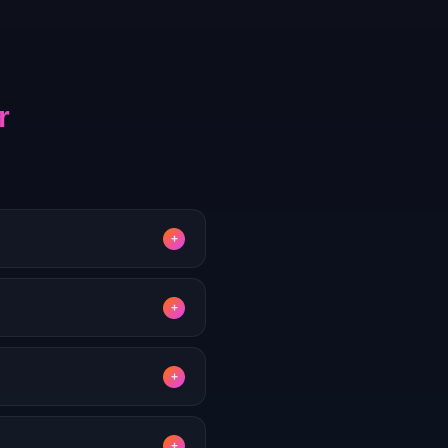
r
+
de yönlendirme sistemi
+
kesintisiz bağlantı için
+
hesabınız aktif hale gelir.
+