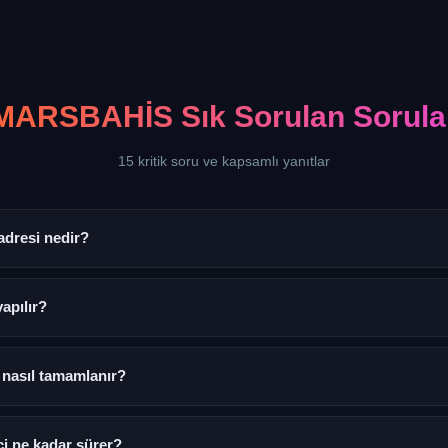
MARSBAHİS Sık Sorulan Sorula
15 kritik soru ve kapsamlı yanıtlar
dresi nedir?
i platformu üzerinden anlık olarak ulaşabilirsiniz. Adres değişikliklerin
apılır?
yap butonunu kullanarak hesabınıza erişebilirsiniz. Doğru URL kullanımı 
nasıl tamamlanır?
ıt sürecini başlatabilirsiniz. Doğrulama adımları tamamlandıktan sonra 
i ne kadar sürer?