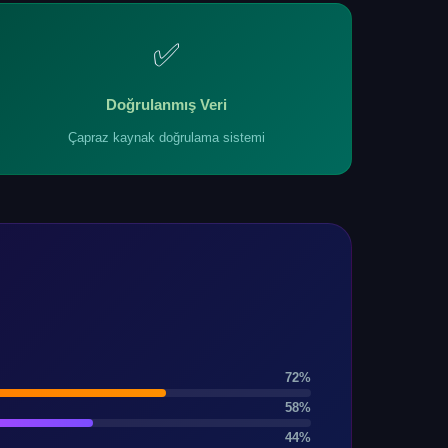
✅
Doğrulanmış Veri
Çapraz kaynak doğrulama sistemi
72%
58%
44%