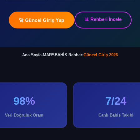
📊 Rehberi İncele
🚀 Güncel Giriş Yap
Ana Sayfa
›
MARSBAHİS Rehber
›
Güncel Giriş 2026
98%
7/24
Veri Doğruluk Oranı
Canlı Bahis Takibi