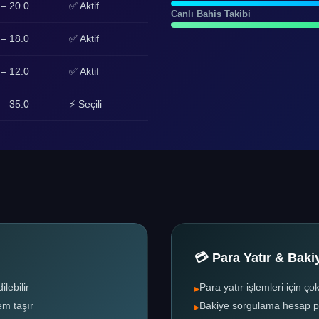
 – 20.0
✅ Aktif
Canlı Bahis Takibi
 – 18.0
✅ Aktif
 – 12.0
✅ Aktif
 – 35.0
⚡ Seçili
💳 Para Yatır & Baki
lebilir
Para yatır işlemleri için ç
em taşır
Bakiye sorgulama hesap pan