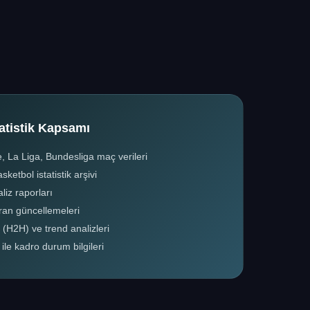
tatistik Kapsamı
 La Liga, Bundesliga maç verileri
etbol istatistik arşivi
iz raporları
oran güncellemeleri
i (H2H) ve trend analizleri
ile kadro durum bilgileri