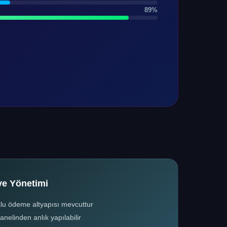
89%
ye Yönetimi
oklu ödeme altyapısı mevcuttur
elinden anlık yapılabilir