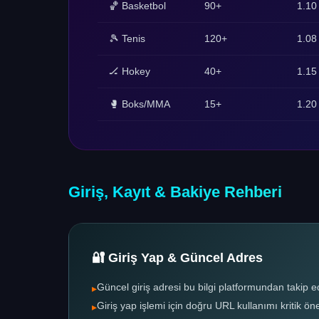
🏀 Basketbol
90+
1.10
🎾 Tenis
120+
1.08
🏒 Hokey
40+
1.15
🥊 Boks/MMA
15+
1.20
Giriş, Kayıt & Bakiye Rehberi
🔐 Giriş Yap & Güncel Adres
Güncel giriş adresi bu bilgi platformundan takip edi
Giriş yap işlemi için doğru URL kullanımı kritik ön