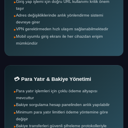
Giriş yap işlemi için doğru URL kullanımı kritik önem
taşır
Adres değişikliklerinde anlık yönlendirme sistemi
devreye girer
VPN gerektirmeden hızlı ulaşım sağlanabilmektedir
Mobil uyumlu giriş ekranı ile her cihazdan erişim
mümkündür
💳 Para Yatır & Bakiye Yönetimi
Para yatır işlemleri için çoklu ödeme altyapısı
mevcuttur
Bakiye sorgulama hesap panelinden anlık yapılabilir
Minimum para yatır limitleri ödeme yöntemine göre
değişir
Bakiye transferleri güvenli şifreleme protokolleriyle