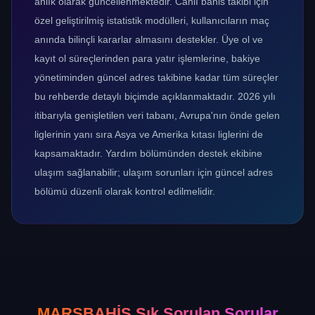
anlık olarak güncellenmektedir. Canlı bahis takibi için
özel geliştirilmiş istatistik modülleri, kullanıcıların maç
anında bilinçli kararlar almasını destekler. Üye ol ve
kayıt ol süreçlerinden para yatır işlemlerine, bakiye
yönetiminden güncel adres takibine kadar tüm süreçler
bu rehberde detaylı biçimde açıklanmaktadır. 2026 yılı
itibarıyla genişletilen veri tabanı, Avrupa'nın önde gelen
liglerinin yanı sıra Asya ve Amerika kıtası liglerini de
kapsamaktadır. Yardım bölümünden destek ekibine
ulaşım sağlanabilir; ulaşım sorunları için güncel adres
bölümü düzenli olarak kontrol edilmelidir.
MARSBAHİS Sık Sorulan Sorular