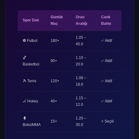
Günlük
Oran
Canlı
Spor Dalı
Maç
Aralığı
Bahis
1.05 –
⚽ Futbol
180+
✅ Aktif
45.0
🏀
1.10 –
90+
✅ Aktif
Basketbol
20.0
1.08 –
🎾 Tenis
120+
✅ Aktif
18.0
1.15 –
🏒 Hokey
40+
✅ Aktif
12.0
🥊
1.20 –
15+
⚡ Seçili
Boks/MMA
35.0