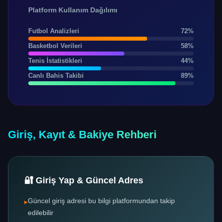
Platform Kullanım Dağılımı
Futbol Analizleri
72%
Basketbol Verileri
58%
Tenis İstatistikleri
44%
Canlı Bahis Takibi
89%
Giriş, Kayıt & Bakiye Rehberi
🔐 Giriş Yap & Güncel Adres
Güncel giriş adresi bu bilgi platformundan takip
edilebilir