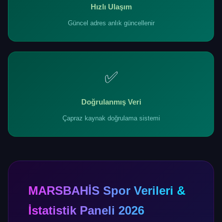
Hızlı Ulaşım
Güncel adres anlık güncellenir
✅
Doğrulanmış Veri
Çapraz kaynak doğrulama sistemi
MARSBAHİS Spor Verileri &
İstatistik Paneli 2026