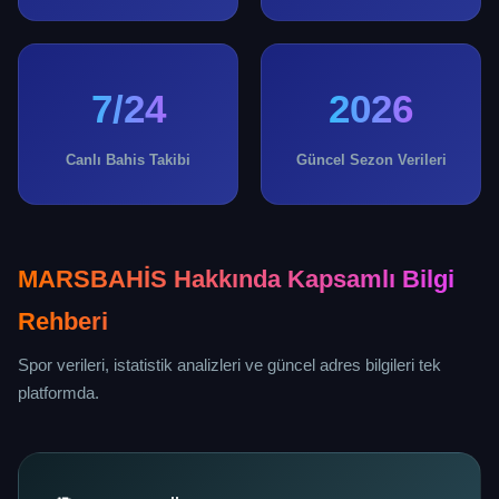
7/24
2026
Canlı Bahis Takibi
Güncel Sezon Verileri
MARSBAHİS Hakkında Kapsamlı Bilgi
Rehberi
Spor verileri, istatistik analizleri ve güncel adres bilgileri tek
platformda.