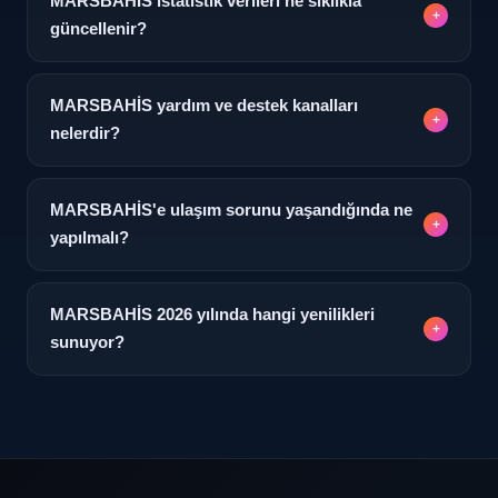
MARSBAHİS istatistik verileri ne sıklıkla
+
açıklanmaktadır.
güncellenir?
İstatistik verileri anlık güncellenmektedir. Doğrulanmış
veri kaynakları kullanılarak yüksek doğruluk oranı
MARSBAHİS yardım ve destek kanalları
+
sağlanmaktadır.
nelerdir?
Yardım bölümünden canlı destek, e-posta ve SSS
kanallarına ulaşım sağlanabilmektedir. 7/24 destek
MARSBAHİS'e ulaşım sorunu yaşandığında ne
+
hizmeti mevcuttur.
yapılmalı?
Ulaşım sorunu yaşandığında öncelikle güncel adres
bölümü kontrol edilmeli, ardından yardım kanallarına
MARSBAHİS 2026 yılında hangi yenilikleri
+
başvurulmalıdır.
sunuyor?
2026 yılında geliştirilmiş analiz araçları, genişletilmiş
spor verileri ve yenilenen canlı bahis arayüzü kullanıcı
deneyimini üst seviyeye taşımaktadır.