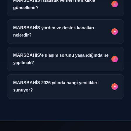
MARSBAHİS istatistik verileri ne sıklıkla
+
açıklanmaktadır.
güncellenir?
İstatistik verileri anlık güncellenmektedir. Doğrulanmış
veri kaynakları kullanılarak yüksek doğruluk oranı
MARSBAHİS yardım ve destek kanalları
+
sağlanmaktadır.
nelerdir?
Yardım bölümünden canlı destek, e-posta ve SSS
kanallarına ulaşım sağlanabilmektedir. 7/24 destek
MARSBAHİS'e ulaşım sorunu yaşandığında ne
+
hizmeti mevcuttur.
yapılmalı?
Ulaşım sorunu yaşandığında öncelikle güncel adres
bölümü kontrol edilmeli, ardından yardım kanallarına
MARSBAHİS 2026 yılında hangi yenilikleri
+
başvurulmalıdır.
sunuyor?
2026 yılında geliştirilmiş analiz araçları, genişletilmiş
spor verileri ve yenilenen canlı bahis arayüzü kullanıcı
deneyimini üst seviyeye taşımaktadır.