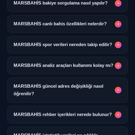
cüzdan dahil çoklu ödeme yöntemi sunulmaktadır.
MARSBAHİS bakiye sorgulama nasıl yapılır?
+
Hesap panelinden bakiye bilgilerinize anlık
ulaşabilirsiniz. Bakiye geçmişi ve işlem detayları da bu
MARSBAHİS canlı bahis özellikleri nelerdir?
+
bölümde görüntülenir.
Canlı bahis bölümünde 40'tan fazla spor dalında anlık
oranlar ve maç içi istatistikler sunulmaktadır. Oran
MARSBAHİS spor verileri nereden takip edilir?
+
güncellemeleri saniyeler içinde yansıtılır.
Spor verileri ve istatistik bölümünden anlık veriler
izlenebilir. Futbol, basketbol ve tenis başta olmak üzere
MARSBAHİS analiz araçları kullanımı kolay mı?
+
tüm dallar kapsanmaktadır.
Analiz araçları sezgisel arayüzüyle kolayca kullanılabilir.
Rehber bölümünde adım adım kullanım kılavuzları
MARSBAHİS güncel adres değişikliği nasıl
+
mevcuttur.
öğrenilir?
Bu bilgi platformunu düzenli takip ederek güncel adres
bilgisine her zaman ulaşabilirsiniz. Bildirim sistemi de
MARSBAHİS rehber içerikleri nerede bulunur?
+
mevcuttur.
Rehber bölümünde tüm kullanım kılavuzları, giriş yap
adımları ve platform özellikleri detaylı şekilde