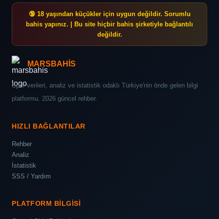
🔞 18 yaşından küçükler için uygun değildir. Sorumlu
bahis yapınız. | Bu site hiçbir bahis şirketiyle bağlantılı
değildir.
MARSBAHİS
Spor verileri, analiz ve istatistik odaklı Türkiye'nin önde gelen bilgi
platformu. 2026 güncel rehber.
HIZLI BAĞLANTILAR
Rehber
Analiz
İstatistik
SSS / Yardım
PLATFORM BILGISI