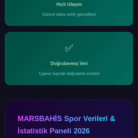
Hızlı Ulaşım
Güncel adres anlık güncellenir
✅
Doğrulanmış Veri
Çapraz kaynak doğrulama sistemi
MARSBAHİS Spor Verileri &
İstatistik Paneli 2026