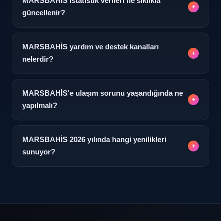
MARSBAHİS istatistik verileri ne sıklıkla
+
açıklanmaktadır.
güncellenir?
İstatistik verileri anlık güncellenmektedir. Doğrulanmış
veri kaynakları kullanılarak yüksek doğruluk oranı
MARSBAHİS yardım ve destek kanalları
+
sağlanmaktadır.
nelerdir?
Yardım bölümünden canlı destek, e-posta ve SSS
kanallarına ulaşım sağlanabilmektedir. 7/24 destek
MARSBAHİS'e ulaşım sorunu yaşandığında ne
+
hizmeti mevcuttur.
yapılmalı?
Ulaşım sorunu yaşandığında öncelikle güncel adres
bölümü kontrol edilmeli, ardından yardım kanallarına
MARSBAHİS 2026 yılında hangi yenilikleri
+
başvurulmalıdır.
sunuyor?
2026 yılında geliştirilmiş analiz araçları, genişletilmiş
spor verileri ve yenilenen canlı bahis arayüzü kullanıcı
deneyimini üst seviyeye taşımaktadır.