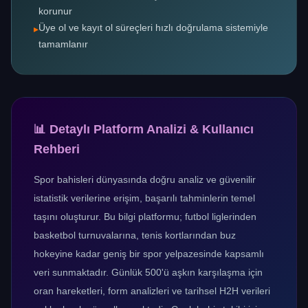
korunur
Üye ol ve kayıt ol süreçleri hızlı doğrulama sistemiyle
tamamlanır
📊 Detaylı Platform Analizi & Kullanıcı
Rehberi
Spor bahisleri dünyasında doğru analiz ve güvenilir
istatistik verilerine erişim, başarılı tahminlerin temel
taşını oluşturur. Bu bilgi platformu; futbol liglerinden
basketbol turnuvalarına, tenis kortlarından buz
hokeyine kadar geniş bir spor yelpazesinde kapsamlı
veri sunmaktadır. Günlük 500'ü aşkın karşılaşma için
oran hareketleri, form analizleri ve tarihsel H2H verileri