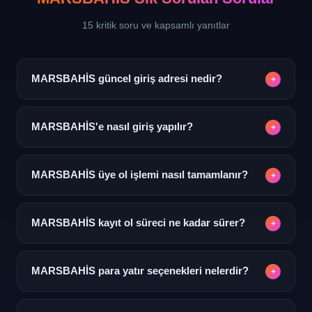
15 kritik soru ve kapsamlı yanıtlar
MARSBAHİS güncel giriş adresi nedir?
+
Güncel adres bilgisine bu bilgi platformu üzerinden anlık
olarak ulaşabilirsiniz. Adres değişikliklerinde yönlendirme
MARSBAHİS'e nasıl giriş yapılır?
+
sistemi otomatik devreye girer.
Güncel adres üzerinden giriş yap butonunu kullanarak
hesabınıza erişebilirsiniz. Doğru URL kullanımı kesintisiz
MARSBAHİS üye ol işlemi nasıl tamamlanır?
+
bağlantı için önemlidir.
Üye ol formunu doldurarak kayıt sürecini
başlatabilirsiniz. Doğrulama adımları tamamlandıktan
MARSBAHİS kayıt ol süreci ne kadar sürer?
+
sonra hesabınız aktif hale gelir.
Kayıt ol işlemi ortalama 2-3 dakika içinde
tamamlanmaktadır. Kimlik doğrulama adımı ek süre
MARSBAHİS para yatır seçenekleri nelerdir?
+
gerektirebilir.
Para yatır işlemleri için banka havalesi, kredi kartı ve e-