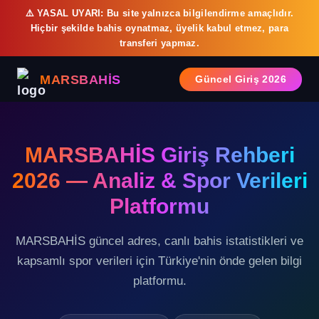
⚠️ YASAL UYARI: Bu site yalnızca bilgilendirme amaçlıdır.
Hiçbir şekilde bahis oynatmaz, üyelik kabul etmez, para
transferi yapmaz.
MARSBAHİS
Güncel Giriş 2026
MARSBAHİS Giriş Rehberi
2026 — Analiz & Spor Verileri
Platformu
MARSBAHİS güncel adres, canlı bahis istatistikleri ve
kapsamlı spor verileri için Türkiye'nin önde gelen bilgi
platformu.