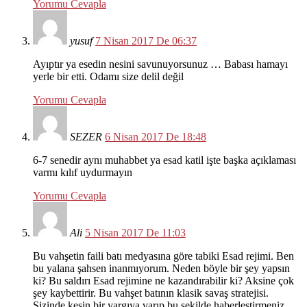
Yorumu Cevapla
yusuf
7 Nisan 2017 De 06:37
Ayıptır ya esedin nesini savunuyorsunuz … Babası hamayı
yerle bir etti. Odamı size delil değil
Yorumu Cevapla
SEZER
6 Nisan 2017 De 18:48
6-7 senedir aynı muhabbet ya esad katil işte başka açıklaması
varmı kılıf uydurmayın
Yorumu Cevapla
Ali
5 Nisan 2017 De 11:03
Bu vahşetin faili batı medyasına göre tabiki Esad rejimi. Ben
bu yalana şahsen inanmıyorum. Neden böyle bir şey yapsın
ki? Bu saldırı Esad rejimine ne kazandırabilir ki? Aksine çok
şey kaybettirir. Bu vahşet batının klasik savaş stratejisi.
Sizinde kesin bir yargıya varıp bu şekilde haberleştirmeniz