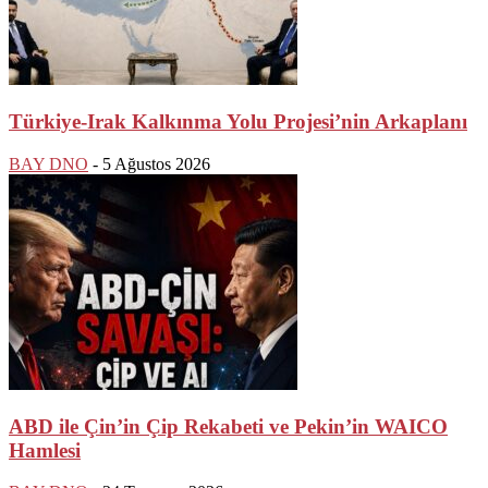
Türkiye-Irak Kalkınma Yolu Projesi’nin Arkaplanı
BAY DNO
-
5 Ağustos 2026
ABD ile Çin’in Çip Rekabeti ve Pekin’in WAICO
Hamlesi