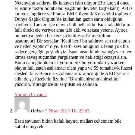
Netanyahu saldırıyı ilk kınayan isim oluyor (Bir kaç yıl önce
Filistin’e fosfor bombaları yağdıran devletin başbakanı). ABD
kınıyor. İngiltere ve Fransa BM Güvenlik Konseyini topluyor.
Dünya Sağlık Örgütü’de kullanılan gazın sarin olduğunu
söylüyor. Tamam işte olayın faili belli oldu. Bu sıraladıklarım
faili direkt ele veriyor ama tabi aklı ve zekası yetene. Ayrıca
bu medya neden bir kere şu katil Esad’a mikrofonu
uzatmıyor? Bir sorsalar “Katil herif bu saldırıyı sen mi yaptın
ve neden yaptın?” diye. Esad’ı savunduğumuz felan yok biz
sadece gerçeğin peşindeyiz. İspatlansın kimin yaptığı ve o her
kimse savaş suçundan yargılansın ve hak ettiği cezayı alsın.
Bunu canı gönülden istiyorum. Siz bu yorumları yazarken
olayın faili zaten asıl amacı olanı yaptı ve 59 tomahawk füzesi
ateşledi bile. Bence siz çobanlarınız aracılığı ile ABD’ye rica
edin de şu füzelerin üzerine “Bismillahirrahmanirrahim”
yazdırın. Yüreğinize su serpilsin en azından.
Yorumu Cevapla
Hakan
7 Nisan 2017 De 22:53
Esatı savunan bidon kafalı hayırcı malları cehennem bile
kabul etmiycek