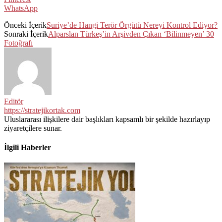
WhatsApp
Önceki İçerik
Suriye’de Hangi Terör Örgütü Nereyi Kontrol Ediyor?
Sonraki İçerik
Alparslan Türkeş’in Arşivden Çıkan ‘Bilinmeyen’ 30
Fotoğrafı
Editör
https://stratejikortak.com
Uluslararası ilişkilere dair başlıkları kapsamlı bir şekilde hazırlayıp
ziyaretçilere sunar.
İlgili Haberler