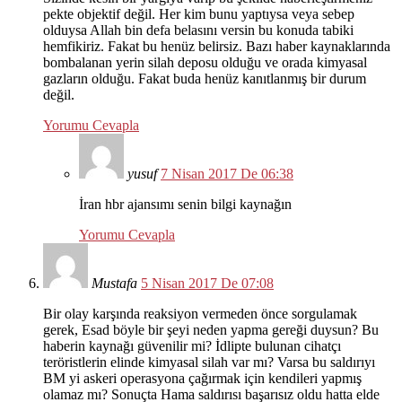
pekte objektif değil. Her kim bunu yaptıysa veya sebep
olduysa Allah bin defa belasını versin bu konuda tabiki
hemfikiriz. Fakat bu henüz belirsiz. Bazı haber kaynaklarında
bombalanan yerin silah deposu olduğu ve orada kimyasal
gazların olduğu. Fakat buda henüz kanıtlanmış bir durum
değil.
Yorumu Cevapla
yusuf
7 Nisan 2017 De 06:38
İran hbr ajansımı senin bilgi kaynağın
Yorumu Cevapla
Mustafa
5 Nisan 2017 De 07:08
Bir olay karşında reaksiyon vermeden önce sorgulamak
gerek, Esad böyle bir şeyi neden yapma gereği duysun? Bu
haberin kaynağı güvenilir mi? İdlipte bulunan cihatçı
teröristlerin elinde kimyasal silah var mı? Varsa bu saldırıyı
BM yi askeri operasyona çağırmak için kendileri yapmış
olamaz mı? Sonuçta Hama saldırısı başarısız oldu hatta elde