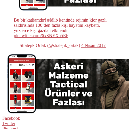
Bu bir katliamdır!
#Idlib
kentinde rejimin klor gazlı
saldırısında 100’den fazla kişi hayatını kaybetti,
yüzlerce kişi gazdan etkilendi.
pic.twitter.com/6xSNEXa5E6
— Stratejik Ortak (@stratejik_ortak)
4 Nisan 2017
Facebook
Twitter
Pinterest