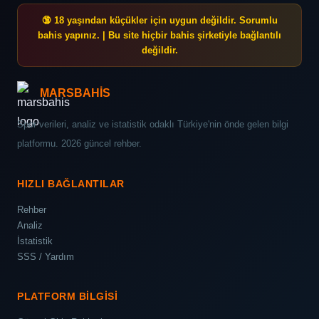
🔞 18 yaşından küçükler için uygun değildir. Sorumlu
bahis yapınız. | Bu site hiçbir bahis şirketiyle bağlantılı
değildir.
MARSBAHİS
Spor verileri, analiz ve istatistik odaklı Türkiye'nin önde gelen bilgi
platformu. 2026 güncel rehber.
HIZLI BAĞLANTILAR
Rehber
Analiz
İstatistik
SSS / Yardım
PLATFORM BILGISI