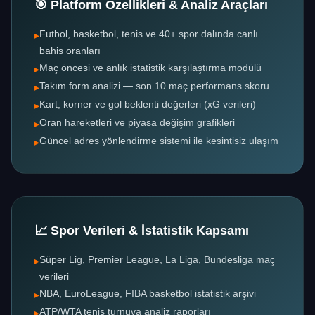
🎯 Platform Özellikleri & Analiz Araçları
Futbol, basketbol, tenis ve 40+ spor dalında canlı
bahis oranları
Maç öncesi ve anlık istatistik karşılaştırma modülü
Takım form analizi — son 10 maç performans skoru
Kart, korner ve gol beklenti değerleri (xG verileri)
Oran hareketleri ve piyasa değişim grafikleri
Güncel adres yönlendirme sistemi ile kesintisiz ulaşım
📈 Spor Verileri & İstatistik Kapsamı
Süper Lig, Premier League, La Liga, Bundesliga maç
verileri
NBA, EuroLeague, FIBA basketbol istatistik arşivi
ATP/WTA tenis turnuva analiz raporları