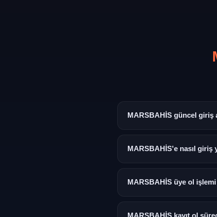
MARSBAHİS güncel giriş a
Güncel adres bilgisine bu bilg
otomatik devreye girer.
MARSBAHİS'e nasıl giriş y
Güncel adres üzerinden giriş 
önemlidir.
MARSBAHİS üye ol işlemi 
Üye ol formunu doldurarak kay
MARSBAHİS kayıt ol sürec