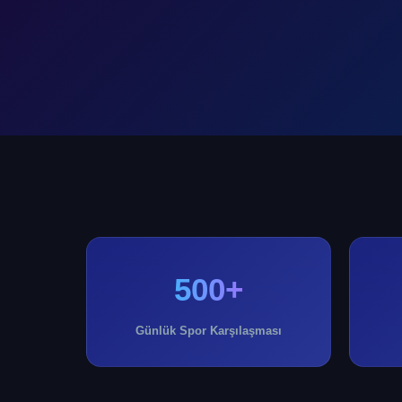
500+
Günlük Spor Karşılaşması