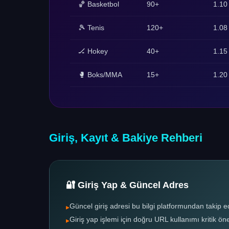
🏀 Basketbol
90+
1.10
🎾 Tenis
120+
1.08
🏒 Hokey
40+
1.15
🥊 Boks/MMA
15+
1.20
Giriş, Kayıt & Bakiye Rehberi
🔐 Giriş Yap & Güncel Adres
Güncel giriş adresi bu bilgi platformundan takip edi
Giriş yap işlemi için doğru URL kullanımı kritik ön