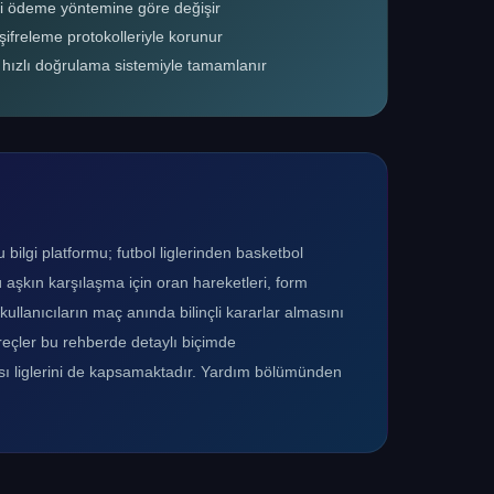
ri ödeme yöntemine göre değişir
 şifreleme protokolleriyle korunur
i hızlı doğrulama sistemiyle tamamlanır
u bilgi platformu; futbol liglerinden basketbol
 aşkın karşılaşma için oran hareketleri, form
, kullanıcıların maç anında bilinçli kararlar almasını
üreçler bu rehberde detaylı biçimde
ıtası liglerini de kapsamaktadır. Yardım bölümünden