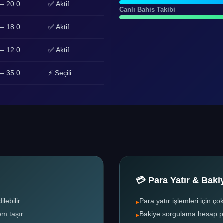
 – 20.0
✅ Aktif
Canlı Bahis Takibi
 – 18.0
✅ Aktif
 – 12.0
✅ Aktif
 – 35.0
⚡ Seçili
💳 Para Yatır & Baki
lebilir
Para yatır işlemleri için ç
em taşır
Bakiye sorgulama hesap pan