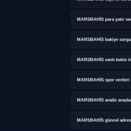
Kayıt ol işlemi ortalama 2-3 
MARSBAHİS para yatır seç
Para yatır işlemleri için ban
MARSBAHİS bakiye sorgula
Hesap panelinden bakiye bilgi
MARSBAHİS canlı bahis öze
Canlı bahis bölümünde 40'tan 
içinde yansıtılır.
MARSBAHİS spor verileri n
Spor verileri ve istatistik bö
kapsanmaktadır.
MARSBAHİS analiz araçları
Analiz araçları sezgisel aray
MARSBAHİS güncel adres de