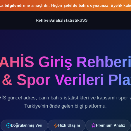
a bilgilendirme amaçlıdır. Hiçbir şekilde bahis oynatmaz, üyelik kab
Rehber
Analiz
İstatistik
SSS
HİS Giriş Rehberi
 & Spor Verileri Pl
güncel adres, canlı bahis istatistikleri ve kapsamlı spor ve
Türkiye'nin önde gelen bilgi platformu.
Doğrulanmış Veri
Hızlı Ulaşım
Premium Analiz