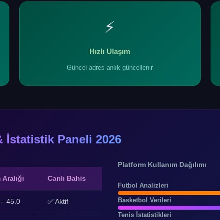
⚡
Hızlı Ulaşım
Güncel adres anlık güncellenir
İstatistik Paneli 2026
Platform Kullanım Dağılımı
 Aralığı
Canlı Bahis
Futbol Analizleri
Basketbol Verileri
 – 45.0
✅ Aktif
Tenis İstatistikleri