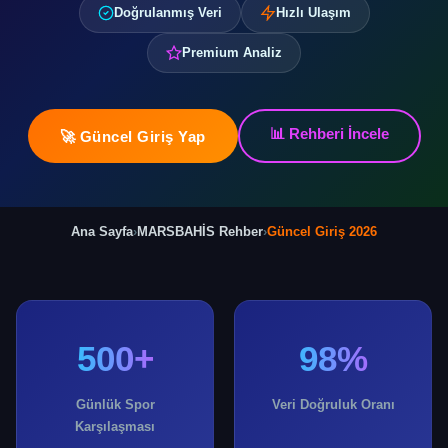
Doğrulanmış Veri
Hızlı Ulaşım
Premium Analiz
📊 Rehberi İncele
🚀 Güncel Giriş Yap
Ana Sayfa
›
MARSBAHİS Rehber
›
Güncel Giriş 2026
500+
98%
Günlük Spor
Veri Doğruluk Oranı
Karşılaşması