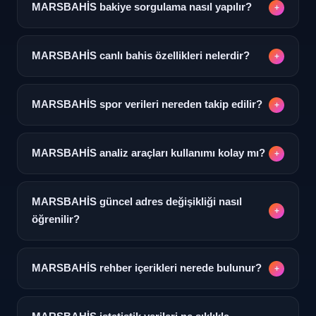
cüzdan dahil çoklu ödeme yöntemi sunulmaktadır.
MARSBAHİS bakiye sorgulama nasıl yapılır?
+
Hesap panelinden bakiye bilgilerinize anlık
ulaşabilirsiniz. Bakiye geçmişi ve işlem detayları da bu
MARSBAHİS canlı bahis özellikleri nelerdir?
+
bölümde görüntülenir.
Canlı bahis bölümünde 40'tan fazla spor dalında anlık
oranlar ve maç içi istatistikler sunulmaktadır. Oran
MARSBAHİS spor verileri nereden takip edilir?
+
güncellemeleri saniyeler içinde yansıtılır.
Spor verileri ve istatistik bölümünden anlık veriler
izlenebilir. Futbol, basketbol ve tenis başta olmak üzere
MARSBAHİS analiz araçları kullanımı kolay mı?
+
tüm dallar kapsanmaktadır.
Analiz araçları sezgisel arayüzüyle kolayca kullanılabilir.
Rehber bölümünde adım adım kullanım kılavuzları
MARSBAHİS güncel adres değişikliği nasıl
+
mevcuttur.
öğrenilir?
Bu bilgi platformunu düzenli takip ederek güncel adres
bilgisine her zaman ulaşabilirsiniz. Bildirim sistemi de
MARSBAHİS rehber içerikleri nerede bulunur?
+
mevcuttur.
Rehber bölümünde tüm kullanım kılavuzları, giriş yap
adımları ve platform özellikleri detaylı şekilde