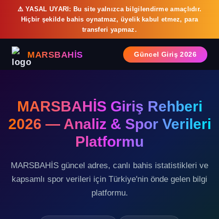
⚠️ YASAL UYARI: Bu site yalnızca bilgilendirme amaçlıdır.
Hiçbir şekilde bahis oynatmaz, üyelik kabul etmez, para
transferi yapmaz.
MARSBAHİS
Güncel Giriş 2026
MARSBAHİS Giriş Rehberi
2026 — Analiz & Spor Verileri
Platformu
MARSBAHİS güncel adres, canlı bahis istatistikleri ve
kapsamlı spor verileri için Türkiye'nin önde gelen bilgi
platformu.