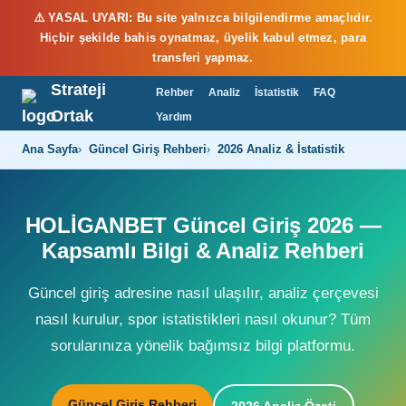
⚠️ YASAL UYARI: Bu site yalnızca bilgilendirme amaçlıdır.
Hiçbir şekilde bahis oynatmaz, üyelik kabul etmez, para
transferi yapmaz.
Strateji
Rehber
Analiz
İstatistik
FAQ
Ortak
Yardım
Ana Sayfa
Güncel Giriş Rehberi
2026 Analiz & İstatistik
HOLİGANBET Güncel Giriş 2026 —
Kapsamlı Bilgi & Analiz Rehberi
Güncel giriş adresine nasıl ulaşılır, analiz çerçevesi
nasıl kurulur, spor istatistikleri nasıl okunur? Tüm
sorularınıza yönelik bağımsız bilgi platformu.
Güncel Giriş Rehberi