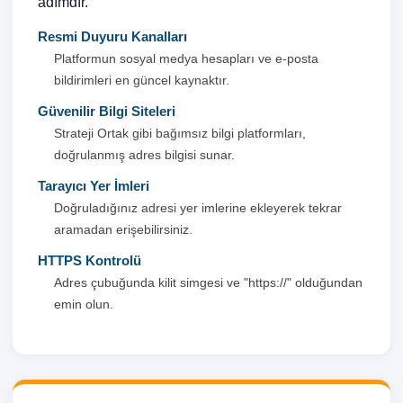
adımdır.
Resmi Duyuru Kanalları
Platformun sosyal medya hesapları ve e-posta
bildirimleri en güncel kaynaktır.
Güvenilir Bilgi Siteleri
Strateji Ortak gibi bağımsız bilgi platformları,
doğrulanmış adres bilgisi sunar.
Tarayıcı Yer İmleri
Doğruladığınız adresi yer imlerine ekleyerek tekrar
aramadan erişebilirsiniz.
HTTPS Kontrolü
Adres çubuğunda kilit simgesi ve "https://" olduğundan
emin olun.