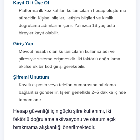
Kayıt Ol / Üye Ol
Platforma ilk kez katılan kullanıcıların hesap oluşturma
sürecidir. Kişisel bilgiler, iletişim bilgileri ve kimlik
doğrulama adımlarını içerir. Yalnızca 18 yaş üstü
bireyler kayıt olabilir.
Giriş Yap
Mevcut hesabı olan kullanıcıların kullanıcı adı ve
şifresiyle sisteme erişmesidir. İki faktörlü doğrulama
aktifse ek bir kod girişi gerekebilir.
Şifremi Unuttum
Kayıtlı e-posta veya telefon numarasına sıfırlama
bağlantısı gönderilir. İşlem genellikle 2–5 dakika içinde
tamamlanır.
Hesap güvenliği için güçlü şifre kullanımı, iki
faktörlü doğrulama aktivasyonu ve oturum açık
bırakmama alışkanlığı önerilmektedir.