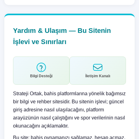
Yardım & Ulaşım — Bu Sitenin
İşlevi ve Sınırları
Bilgi Desteği
İletişim Kanalı
Strateji Ortak, bahis platformlarına yönelik bağımsız
bir bilgi ve rehber sitesidir. Bu sitenin işlevi; güncel
giriş adresine nasıl ulaşılacağını, platform
arayüzünün nasıl çalıştığını ve spor verilerinin nasıl
okunacağını açıklamaktır.
Bu site; bahis oynamanızı sağlamaz, hesap açmaz,