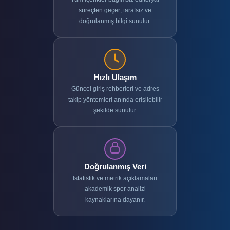
süreçten geçer; tarafsız ve
doğrulanmış bilgi sunulur.
Hızlı Ulaşım
Güncel giriş rehberleri ve adres
takip yöntemleri anında erişilebilir
şekilde sunulur.
Doğrulanmış Veri
İstatistik ve metrik açıklamaları
akademik spor analizi
kaynaklarına dayanır.