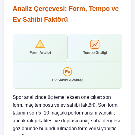
Analiz Çerçevesi: Form, Tempo ve
Ev Sahibi Faktörü
Form Analizi
Tempo Grafiği
Ev
Ev Sahibi Avantajı
Spor analizinde üç temel eksen öne çıkar: son
form, maç temposu ve ev sahibi faktörü. Son form,
takımın son 5–10 maçtaki performansını yansıtır;
ancak rakip kalitesi ve deplasman/iç saha dengesi
göz önünde bulundurulmadan form verisi yanıltıcı