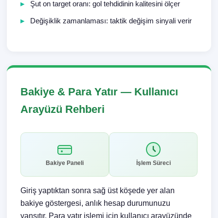
Şut on target oranı: gol tehdidinin kalitesini ölçer
Değişiklik zamanlaması: taktik değişim sinyali verir
Bakiye & Para Yatır — Kullanıcı
Arayüzü Rehberi
Bakiye Paneli
İşlem Süreci
Giriş yaptıktan sonra sağ üst köşede yer alan
bakiye göstergesi, anlık hesap durumunuzu
yansıtır. Para yatır işlemi için kullanıcı arayüzünde