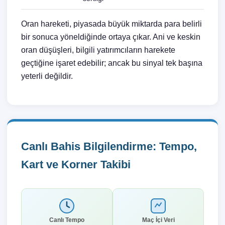
Oran hareketi, piyasada büyük miktarda para belirli
bir sonuca yöneldiğinde ortaya çıkar. Ani ve keskin
oran düşüşleri, bilgili yatırımcıların harekete
geçtiğine işaret edebilir; ancak bu sinyal tek başına
yeterli değildir.
Canlı Bahis Bilgilendirme: Tempo,
Kart ve Korner Takibi
Canlı Tempo
Maç İçi Veri