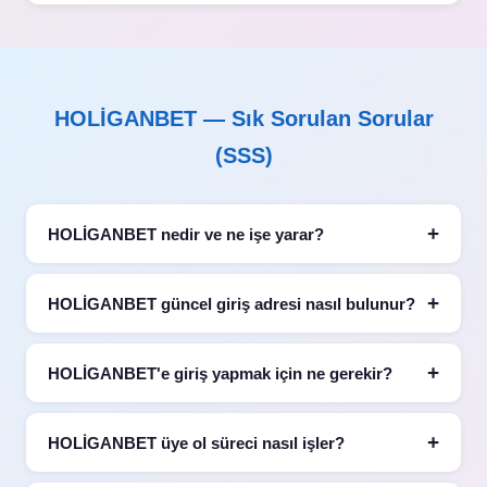
HOLİGANBET — Sık Sorulan Sorular
(SSS)
+
HOLİGANBET nedir ve ne işe yarar?
+
HOLİGANBET güncel giriş adresi nasıl bulunur?
+
HOLİGANBET'e giriş yapmak için ne gerekir?
+
HOLİGANBET üye ol süreci nasıl işler?