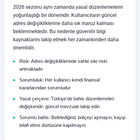
2026 sezonu aynı zamanda yasal düzenlemelerin
yoğunlaştığı bir dönemdir. Kullanıcıların güncel
adres değişikliklerine daha sık maruz kalması
beklenmektedir. Bu nedenle güvenilir bilgi
kaynaklarını takip etmek her zamankinden daha
önemlidir.
Risk: Adres değişikliklerinde sahte site riski
artmaktadır
Sorumluluk: Her kullanıcı kendi finansal
kararlarından sorumludur
Yasal çerçeve: Türkiye'de bahis düzenlemeleri
değişkendir; güncel mevzuatı takip edin
Sorumlu bahis: Belirlediğiniz bütçeyi aşmayın; kayıp
telafi etme dürtüsüne kapılmayın