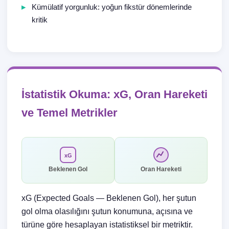
Kümülatif yorgunluk: yoğun fikstür dönemlerinde
kritik
İstatistik Okuma: xG, Oran Hareketi
ve Temel Metrikler
xG
Beklenen Gol
Oran Hareketi
xG (Expected Goals — Beklenen Gol), her şutun
gol olma olasılığını şutun konumuna, açısına ve
türüne göre hesaplayan istatistiksel bir metriktir.