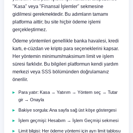
"Kasa" veya "Finansal İşlemler" sekmesine
gidilmesi gerekmektedir. Bu adımların tamamı
platforma aittir; bu site hiçbir ödeme işlemi
gerçekleştirmez.
Ödeme yöntemleri genellikle banka havalesi, kredi
kartı, e-cüzdan ve kripto para seçeneklerini kapsar.
Her yöntemin minimum/maksimum limit ve işlem
süresi farklıdır. Bu bilgileri platformun kendi yardım
merkezi veya SSS bölümünden doğrulamanız
önerilir.
Para yatır: Kasa → Yatırım → Yöntem seç → Tutar
gir → Onayla
Bakiye sorgula: Ana sayfa sağ üst köşe göstergesi
İşlem geçmişi: Hesabım → İşlem Geçmişi sekmesi
Limit bilgisi: Her ödeme yöntemi için ayrı limit tablosu