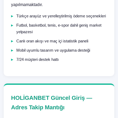
yapılmamaktadır.
Türkçe arayüz ve yerelleştirilmiş ödeme seçenekleri
Futbol, basketbol, tenis, e-spor dahil geniş market
yelpazesi
Canlı oran akışı ve maç içi istatistik paneli
Mobil uyumlu tasarım ve uygulama desteği
7/24 müşteri destek hattı
HOLİGANBET Güncel Giriş —
Adres Takip Mantığı