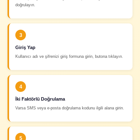
doğrulayın.
3
Giriş Yap
Kullanıcı adı ve şifrenizi giriş formuna girin, butona tıklayın.
4
İki Faktörlü Doğrulama
Varsa SMS veya e-posta doğrulama kodunu ilgili alana girin.
5