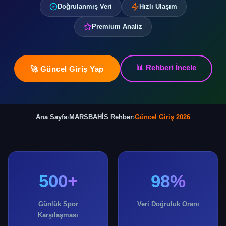
Doğrulanmış Veri
Hızlı Ulaşım
Premium Analiz
📊 Rehberi İncele
🚀 Güncel Giriş Yap
Ana Sayfa
›
MARSBAHİS Rehber
›
Güncel Giriş 2026
500+
98%
Günlük Spor
Veri Doğruluk Oranı
Karşılaşması