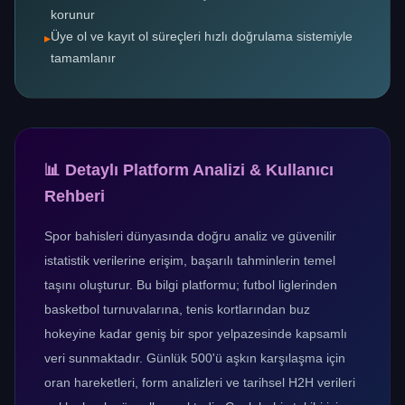
korunur
Üye ol ve kayıt ol süreçleri hızlı doğrulama sistemiyle
tamamlanır
📊 Detaylı Platform Analizi & Kullanıcı
Rehberi
Spor bahisleri dünyasında doğru analiz ve güvenilir
istatistik verilerine erişim, başarılı tahminlerin temel
taşını oluşturur. Bu bilgi platformu; futbol liglerinden
basketbol turnuvalarına, tenis kortlarından buz
hokeyine kadar geniş bir spor yelpazesinde kapsamlı
veri sunmaktadır. Günlük 500'ü aşkın karşılaşma için
oran hareketleri, form analizleri ve tarihsel H2H verileri