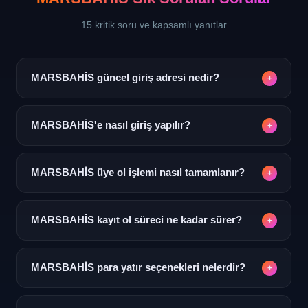
15 kritik soru ve kapsamlı yanıtlar
MARSBAHİS güncel giriş adresi nedir?
+
Güncel adres bilgisine bu bilgi platformu üzerinden anlık
olarak ulaşabilirsiniz. Adres değişikliklerinde yönlendirme
MARSBAHİS'e nasıl giriş yapılır?
+
sistemi otomatik devreye girer.
Güncel adres üzerinden giriş yap butonunu kullanarak
hesabınıza erişebilirsiniz. Doğru URL kullanımı kesintisiz
MARSBAHİS üye ol işlemi nasıl tamamlanır?
+
bağlantı için önemlidir.
Üye ol formunu doldurarak kayıt sürecini
başlatabilirsiniz. Doğrulama adımları tamamlandıktan
MARSBAHİS kayıt ol süreci ne kadar sürer?
+
sonra hesabınız aktif hale gelir.
Kayıt ol işlemi ortalama 2-3 dakika içinde
tamamlanmaktadır. Kimlik doğrulama adımı ek süre
MARSBAHİS para yatır seçenekleri nelerdir?
+
gerektirebilir.
Para yatır işlemleri için banka havalesi, kredi kartı ve e-