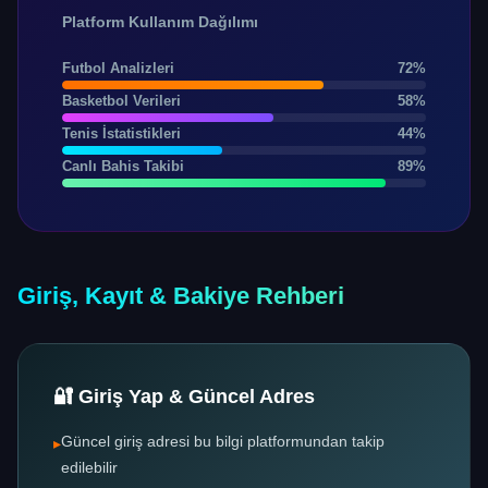
Platform Kullanım Dağılımı
Futbol Analizleri
72%
Basketbol Verileri
58%
Tenis İstatistikleri
44%
Canlı Bahis Takibi
89%
Giriş, Kayıt & Bakiye Rehberi
🔐 Giriş Yap & Güncel Adres
Güncel giriş adresi bu bilgi platformundan takip
edilebilir