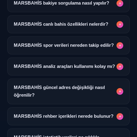
cüzdan dahil çoklu ödeme yöntemi sunulmaktadır.
MARSBAHİS bakiye sorgulama nasıl yapılır?
+
Hesap panelinden bakiye bilgilerinize anlık
ulaşabilirsiniz. Bakiye geçmişi ve işlem detayları da bu
MARSBAHİS canlı bahis özellikleri nelerdir?
+
bölümde görüntülenir.
Canlı bahis bölümünde 40'tan fazla spor dalında anlık
oranlar ve maç içi istatistikler sunulmaktadır. Oran
MARSBAHİS spor verileri nereden takip edilir?
+
güncellemeleri saniyeler içinde yansıtılır.
Spor verileri ve istatistik bölümünden anlık veriler
izlenebilir. Futbol, basketbol ve tenis başta olmak üzere
MARSBAHİS analiz araçları kullanımı kolay mı?
+
tüm dallar kapsanmaktadır.
Analiz araçları sezgisel arayüzüyle kolayca kullanılabilir.
Rehber bölümünde adım adım kullanım kılavuzları
MARSBAHİS güncel adres değişikliği nasıl
+
mevcuttur.
öğrenilir?
Bu bilgi platformunu düzenli takip ederek güncel adres
bilgisine her zaman ulaşabilirsiniz. Bildirim sistemi de
MARSBAHİS rehber içerikleri nerede bulunur?
+
mevcuttur.
Rehber bölümünde tüm kullanım kılavuzları, giriş yap
adımları ve platform özellikleri detaylı şekilde