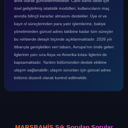
anlık olarak güncellenmektedir. Canlı bahis takibi için
özel geliştirilmiş istatistik modülleri, kullanıcıların maç
anında bilinçli kararlar almasını destekler. Üye ol ve
kayıt ol süreçlerinden para yatır işlemlerine, bakiye
yönetiminden güncel adres takibine kadar tüm süreçler
bu rehberde detaylı biçimde açıklanmaktadır. 2026 yılı
itibarıyla genişletilen veri tabanı, Avrupa'nın önde gelen
liglerinin yanı sıra Asya ve Amerika kıtası liglerini de
kapsamaktadır. Yardım bölümünden destek ekibine
ulaşım sağlanabilir; ulaşım sorunları için güncel adres
bölümü düzenli olarak kontrol edilmelidir.
MARSBAHİS Sık Sorulan Sorular