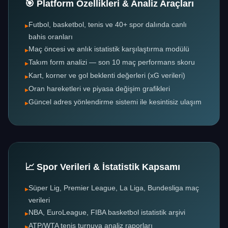
🎯 Platform Özellikleri & Analiz Araçları
Futbol, basketbol, tenis ve 40+ spor dalında canlı
bahis oranları
Maç öncesi ve anlık istatistik karşılaştırma modülü
Takım form analizi — son 10 maç performans skoru
Kart, korner ve gol beklenti değerleri (xG verileri)
Oran hareketleri ve piyasa değişim grafikleri
Güncel adres yönlendirme sistemi ile kesintisiz ulaşım
📈 Spor Verileri & İstatistik Kapsamı
Süper Lig, Premier League, La Liga, Bundesliga maç
verileri
NBA, EuroLeague, FIBA basketbol istatistik arşivi
ATP/WTA tenis turnuva analiz raporları