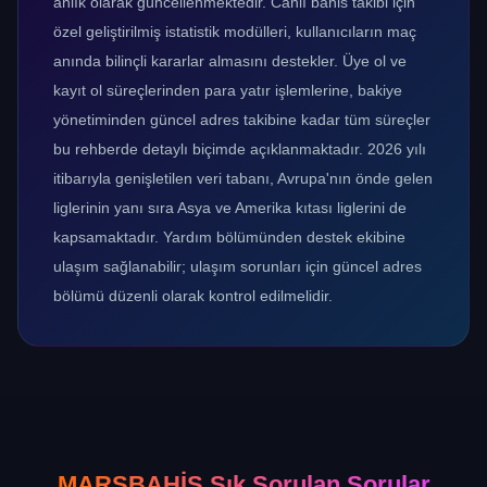
anlık olarak güncellenmektedir. Canlı bahis takibi için
özel geliştirilmiş istatistik modülleri, kullanıcıların maç
anında bilinçli kararlar almasını destekler. Üye ol ve
kayıt ol süreçlerinden para yatır işlemlerine, bakiye
yönetiminden güncel adres takibine kadar tüm süreçler
bu rehberde detaylı biçimde açıklanmaktadır. 2026 yılı
itibarıyla genişletilen veri tabanı, Avrupa'nın önde gelen
liglerinin yanı sıra Asya ve Amerika kıtası liglerini de
kapsamaktadır. Yardım bölümünden destek ekibine
ulaşım sağlanabilir; ulaşım sorunları için güncel adres
bölümü düzenli olarak kontrol edilmelidir.
MARSBAHİS Sık Sorulan Sorular