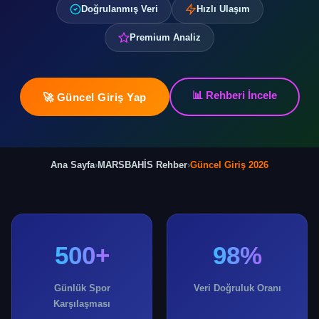
Doğrulanmış Veri
Hızlı Ulaşım
Premium Analiz
📊 Rehberi İncele
🚀 Güncel Giriş Yap
Ana Sayfa
›
MARSBAHİS Rehber
›
Güncel Giriş 2026
500+
98%
Günlük Spor
Veri Doğruluk Oranı
Karşılaşması