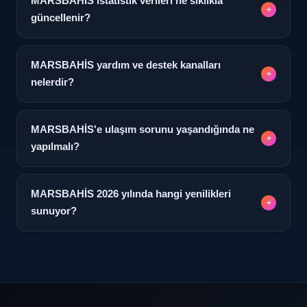
MARSBAHİS istatistik verileri ne sıklıkla
+
açıklanmaktadır.
güncellenir?
İstatistik verileri anlık güncellenmektedir. Doğrulanmış
veri kaynakları kullanılarak yüksek doğruluk oranı
MARSBAHİS yardım ve destek kanalları
+
sağlanmaktadır.
nelerdir?
Yardım bölümünden canlı destek, e-posta ve SSS
kanallarına ulaşım sağlanabilmektedir. 7/24 destek
MARSBAHİS'e ulaşım sorunu yaşandığında ne
+
hizmeti mevcuttur.
yapılmalı?
Ulaşım sorunu yaşandığında öncelikle güncel adres
bölümü kontrol edilmeli, ardından yardım kanallarına
MARSBAHİS 2026 yılında hangi yenilikleri
+
başvurulmalıdır.
sunuyor?
2026 yılında geliştirilmiş analiz araçları, genişletilmiş
spor verileri ve yenilenen canlı bahis arayüzü kullanıcı
deneyimini üst seviyeye taşımaktadır.