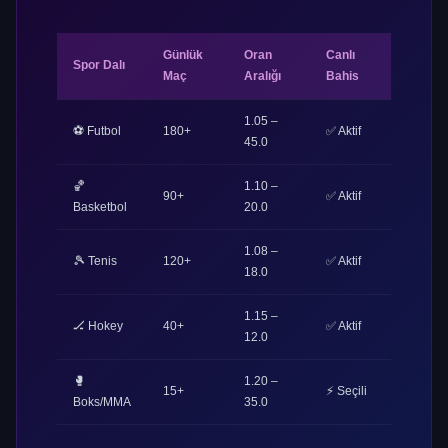
Günlük
Oran
Canlı
Spor Dalı
Maç
Aralığı
Bahis
1.05 –
⚽ Futbol
180+
✅ Aktif
45.0
🏀
1.10 –
90+
✅ Aktif
Basketbol
20.0
1.08 –
🎾 Tenis
120+
✅ Aktif
18.0
1.15 –
🏒 Hokey
40+
✅ Aktif
12.0
🥊
1.20 –
15+
⚡ Seçili
Boks/MMA
35.0