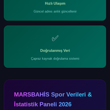
Hızlı Ulaşım
Güncel adres anlık güncellenir
✅
Doğrulanmış Veri
Çapraz kaynak doğrulama sistemi
MARSBAHİS Spor Verileri &
İstatistik Paneli 2026