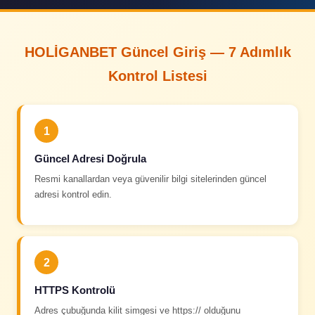
HOLİGANBET Güncel Giriş — 7 Adımlık
Kontrol Listesi
1
Güncel Adresi Doğrula
Resmi kanallardan veya güvenilir bilgi sitelerinden güncel
adresi kontrol edin.
2
HTTPS Kontrolü
Adres çubuğunda kilit simgesi ve https:// olduğunu