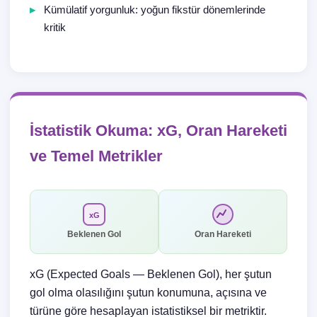
Kümülatif yorgunluk: yoğun fikstür dönemlerinde
kritik
İstatistik Okuma: xG, Oran Hareketi
ve Temel Metrikler
xG
Beklenen Gol
Oran Hareketi
xG (Expected Goals — Beklenen Gol), her şutun
gol olma olasılığını şutun konumuna, açısına ve
türüne göre hesaplayan istatistiksel bir metriktir.