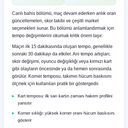
Canlı bahis bölümü, maç devam ederken anlık oran
güncellemeleri, skor takibi ve çeşitli market
seçenekleri sunar. Bu bölümü anlamlandırmak için
tempo değişimlerini okumak kritik önem taşır.
Maçın ilk 15 dakikasında oluşan tempo, genellikle
sonraki 30 dakikayı da etkiler. Ani tempo artışları;
skor değişimi, oyuncu değişikliği veya kırmızı kart
gibi olayların öncesinde ya da hemen sonrasında
görülür. Korner temposu, takımın hücum baskısını
ölçmek için kullanılan pratik bir göstergedir.
Kart temposu: ilk sarı kartın zamanı hakem profilini
yansıtır
Korner sıklığı: yüksek korner oranı hücum baskısını
gösterir