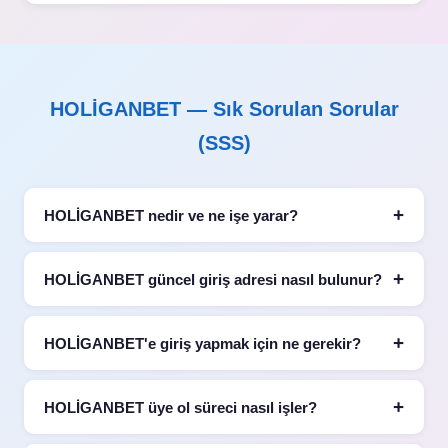
HOLİGANBET — Sık Sorulan Sorular
(SSS)
+
HOLİGANBET nedir ve ne işe yarar?
+
HOLİGANBET güncel giriş adresi nasıl bulunur?
+
HOLİGANBET'e giriş yapmak için ne gerekir?
+
HOLİGANBET üye ol süreci nasıl işler?