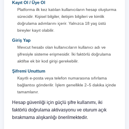
Kayıt Ol / Üye Ol
Platforma ilk kez katılan kullanıcıların hesap oluşturma
sürecidir. Kişisel bilgiler, iletişim bilgileri ve kimlik
doğrulama adımlarını içerir. Yalnızca 18 yaş üstü
bireyler kayıt olabilir.
Giriş Yap
Mevcut hesabı olan kullanıcıların kullanıcı adı ve
şifresiyle sisteme erişmesidir. İki faktörlü doğrulama
aktifse ek bir kod girişi gerekebilir.
Şifremi Unuttum
Kayıtlı e-posta veya telefon numarasına sıfırlama
bağlantısı gönderilir. İşlem genellikle 2–5 dakika içinde
tamamlanır.
Hesap güvenliği için güçlü şifre kullanımı, iki
faktörlü doğrulama aktivasyonu ve oturum açık
bırakmama alışkanlığı önerilmektedir.