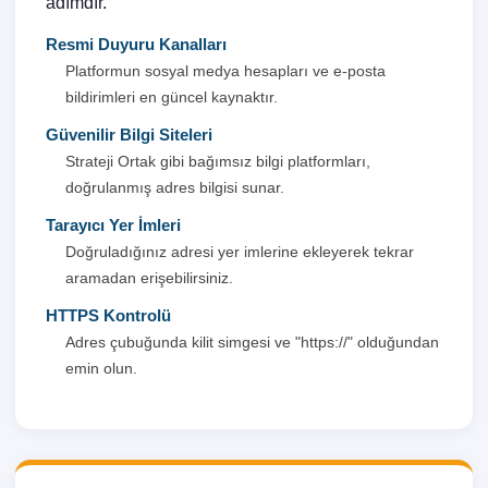
adımdır.
Resmi Duyuru Kanalları
Platformun sosyal medya hesapları ve e-posta
bildirimleri en güncel kaynaktır.
Güvenilir Bilgi Siteleri
Strateji Ortak gibi bağımsız bilgi platformları,
doğrulanmış adres bilgisi sunar.
Tarayıcı Yer İmleri
Doğruladığınız adresi yer imlerine ekleyerek tekrar
aramadan erişebilirsiniz.
HTTPS Kontrolü
Adres çubuğunda kilit simgesi ve "https://" olduğundan
emin olun.