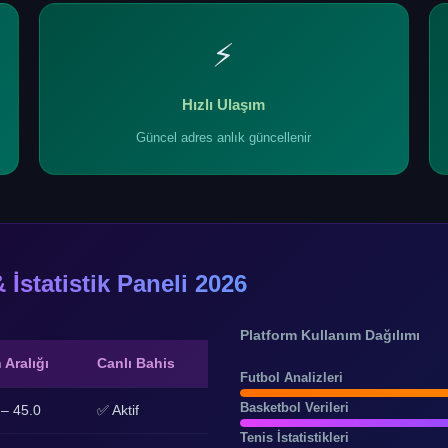
⚡
Hızlı Ulaşım
Güncel adres anlık güncellenir
İstatistik Paneli 2026
Platform Kullanım Dağılımı
 Aralığı
Canlı Bahis
Futbol Analizleri
Basketbol Verileri
 – 45.0
✅ Aktif
Tenis İstatistikleri