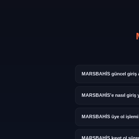
MARSBAHİS güncel giriş a
Güncel adres bilgisine bu bilg
otomatik devreye girer.
MARSBAHİS'e nasıl giriş y
Güncel adres üzerinden giriş 
önemlidir.
MARSBAHİS üye ol işlemi 
Üye ol formunu doldurarak kay
MARSBAHİS kayıt ol sürec