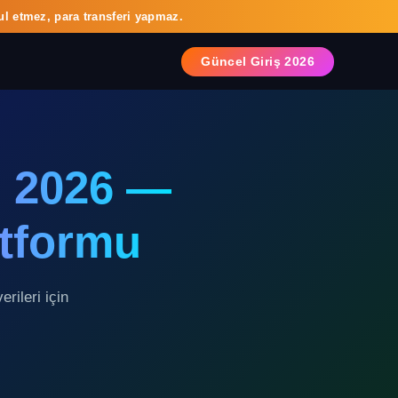
ul etmez, para transferi yapmaz.
Güncel Giriş 2026
 2026 —
atformu
rileri için