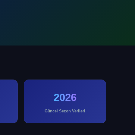
2026
Güncel Sezon Verileri