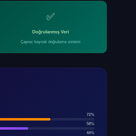
✅
Doğrulanmış Veri
Çapraz kaynak doğrulama sistemi
72%
58%
44%