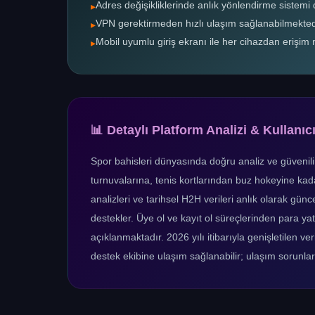
Adres değişikliklerinde anlık yönlendirme sistemi 
VPN gerektirmeden hızlı ulaşım sağlanabilmekted
Mobil uyumlu giriş ekranı ile her cihazdan eriş
📊 Detaylı Platform Analizi & Kullanıc
Spor bahisleri dünyasında doğru analiz ve güvenilir i
turnuvalarına, tenis kortlarından buz hokeyine kad
analizleri ve tarihsel H2H verileri anlık olarak günce
destekler. Üye ol ve kayıt ol süreçlerinden para y
açıklanmaktadır. 2026 yılı itibarıyla genişletilen 
destek ekibine ulaşım sağlanabilir; ulaşım sorunlar