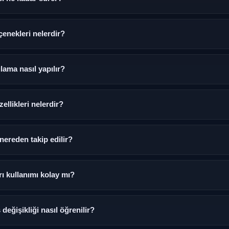
dakika içinde tamamlanmaktadır. Kimlik doğrulama adımı ek süre gerektir
enekleri nelerdir?
ka havalesi, kredi kartı ve e-cüzdan dahil çoklu ödeme yöntemi sunulmak
ma nasıl yapılır?
lerinize anlık ulaşabilirsiniz. Bakiye geçmişi ve işlem detayları da bu b
llikleri nelerdir?
fazla spor dalında anlık oranlar ve maç içi istatistikler sunulmaktadır.
ereden takip edilir?
lümünden anlık veriler izlenebilir. Futbol, basketbol ve tenis başta olmak 
 kullanımı kolay mı?
üzüyle kolayca kullanılabilir. Rehber bölümünde adım adım kullanım kıla
ğişikliği nasıl öğrenilir?