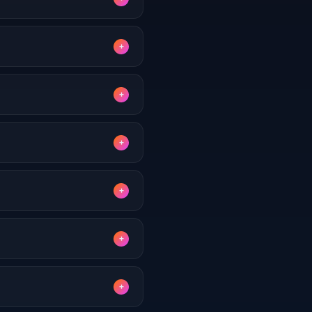
ebilir.
+
tadır.
+
ölümde görüntülenir.
+
 Oran güncellemeleri saniyeler
+
üzere tüm dallar
+
vuzları mevcuttur.
+