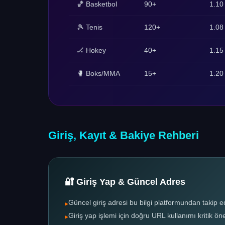
🏀 Basketbol
90+
1.10
🎾 Tenis
120+
1.08
🏒 Hokey
40+
1.15
🥊 Boks/MMA
15+
1.20
Giriş, Kayıt & Bakiye Rehberi
🔐 Giriş Yap & Güncel Adres
Güncel giriş adresi bu bilgi platformundan takip edi
Giriş yap işlemi için doğru URL kullanımı kritik ön