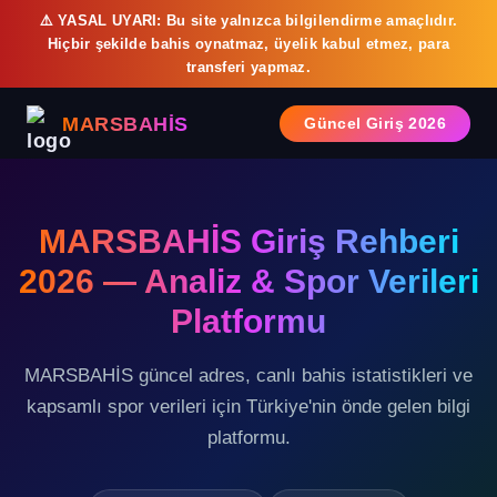
⚠️ YASAL UYARI: Bu site yalnızca bilgilendirme amaçlıdır.
Hiçbir şekilde bahis oynatmaz, üyelik kabul etmez, para
transferi yapmaz.
MARSBAHİS
Güncel Giriş 2026
MARSBAHİS Giriş Rehberi
2026 — Analiz & Spor Verileri
Platformu
MARSBAHİS güncel adres, canlı bahis istatistikleri ve
kapsamlı spor verileri için Türkiye'nin önde gelen bilgi
platformu.