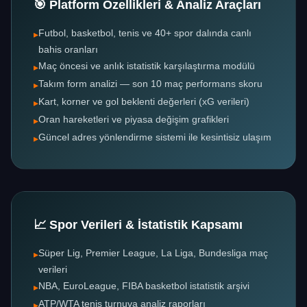
🎯 Platform Özellikleri & Analiz Araçları
Futbol, basketbol, tenis ve 40+ spor dalında canlı
bahis oranları
Maç öncesi ve anlık istatistik karşılaştırma modülü
Takım form analizi — son 10 maç performans skoru
Kart, korner ve gol beklenti değerleri (xG verileri)
Oran hareketleri ve piyasa değişim grafikleri
Güncel adres yönlendirme sistemi ile kesintisiz ulaşım
📈 Spor Verileri & İstatistik Kapsamı
Süper Lig, Premier League, La Liga, Bundesliga maç
verileri
NBA, EuroLeague, FIBA basketbol istatistik arşivi
ATP/WTA tenis turnuva analiz raporları