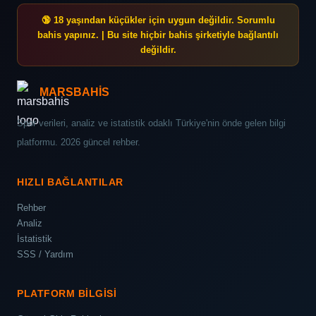
🔞 18 yaşından küçükler için uygun değildir. Sorumlu
bahis yapınız. | Bu site hiçbir bahis şirketiyle bağlantılı
değildir.
MARSBAHİS
Spor verileri, analiz ve istatistik odaklı Türkiye'nin önde gelen bilgi
platformu. 2026 güncel rehber.
HIZLI BAĞLANTILAR
Rehber
Analiz
İstatistik
SSS / Yardım
PLATFORM BILGISI