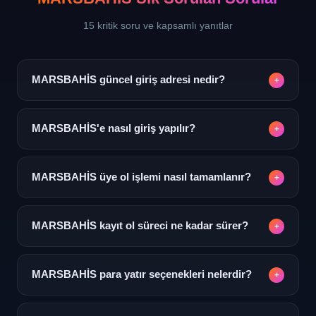
15 kritik soru ve kapsamlı yanıtlar
MARSBAHİS güncel giriş adresi nedir?
+
Güncel adres bilgisine bu bilgi platformu üzerinden anlık
olarak ulaşabilirsiniz. Adres değişikliklerinde yönlendirme
MARSBAHİS'e nasıl giriş yapılır?
+
sistemi otomatik devreye girer.
Güncel adres üzerinden giriş yap butonunu kullanarak
hesabınıza erişebilirsiniz. Doğru URL kullanımı kesintisiz
MARSBAHİS üye ol işlemi nasıl tamamlanır?
+
bağlantı için önemlidir.
Üye ol formunu doldurarak kayıt sürecini
başlatabilirsiniz. Doğrulama adımları tamamlandıktan
MARSBAHİS kayıt ol süreci ne kadar sürer?
+
sonra hesabınız aktif hale gelir.
Kayıt ol işlemi ortalama 2-3 dakika içinde
tamamlanmaktadır. Kimlik doğrulama adımı ek süre
MARSBAHİS para yatır seçenekleri nelerdir?
+
gerektirebilir.
Para yatır işlemleri için banka havalesi, kredi kartı ve e-